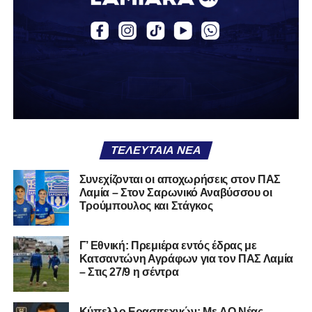
καλό που κάποτε φόρεσες σε επίσημες περιστάσεις τώρα
το κρατάς στη ντουλάπα, τσαλακωμένο, χωρίς να ξέρεις
αν πρέπει να το φορέσεις ξανά ή να το χαρίσεις. Η Λαμία
δείχνει να μην ξέρει τι θέλει να είναι. Και αυτό είναι πάντα
χειρότερο από το να ξέρεις ότι είσαι μικρός.
Το πιο ανησυχητικό δεν είναι η κατηγορία, είναι ότι
φίλαθλοι και περίγυρος, αντί για παράγοντες
σταθερότητας, γίνονται πολλαπλασιαστές αμφιβολίας.
ΤΕΛΕΥΤΑΊΑ ΝΈΑ
Ασχολούνται περισσότερο με τις «χάρες» των άλλων
παρά με τις δικές τους αδυναμίες. Σαν να ψάχνεις
Συνεχίζονται οι αποχωρήσεις στον ΠΑΣ
στον διπλανό το γιατί δεν βρέχει, ενώ κρατάς
Λαμία – Στον Σαρωνικό Αναβύσσου οι
ομπρέλα μέσα στο σαλόνι.
Τρούμπουλος και Στάγκος
Μια
ομάδα
με
brand
, με
ιστορική διαδρομή
, με
Γ’ Εθνική: Πρεμιέρα εντός έδρας με
εμπειρία
ανώτερων επιπέδων,
δεν μπορεί να εκπέμπει
Κατσαντώνη Αγράφων για τον ΠΑΣ Λαμία
εικόνα ομάδας-θύματος.
Δεν γίνεται να μιλά για «κέντρα
– Στις 27/9 η σέντρα
αποφάσεων» και «επιρροές» και «αδικίες».
Αυτά είναι
ομολογίες μειονεξίας. Και οι μεγάλες ομάδες δεν
Kύπελλο Ερασιτεχνών: Με AO Nέας