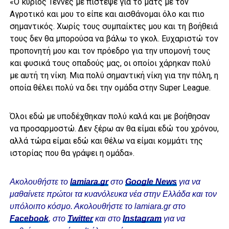
«Ο κύριος Τεννές με πίστεψε για το ματς με τον
Αγροτικό και μου το είπε και αισθάνομαι όλο και πιο
σημαντικός. Χωρίς τους συμπαίκτες μου και τη βοήθειά
τους δεν θα μπορούσα να βάλω το γκολ. Ευχαριστώ τον
προπονητή μου και τον πρόεδρο για την υπομονή τους
και φυσικά τους οπαδούς μας, οι οποίοι χάρηκαν πολύ
με αυτή τη νίκη. Μια πολύ σημαντική νίκη για την πόλη, η
οποία θέλει πολύ να δει την ομάδα στην Super League.
Όλοι εδώ με υποδέχθηκαν πολύ καλά και με βοήθησαν
να προσαρμοστώ. Δεν ξέρω αν θα είμαι εδώ του χρόνου,
αλλά τώρα είμαι εδώ και θέλω να είμαι κομμάτι της
ιστορίας που θα γράψει η ομάδα».
Ακολουθήστε το
lamiara.gr
στο
Google News
για να
μαθαίνετε πρώτοι τα κυανόλευκα νέα στην Ελλάδα και τον
υπόλοιπο κόσμο. Ακολουθήστε το lamiara.gr στο
Facebook
, στο
Twitter
και στο
Instagram
για να