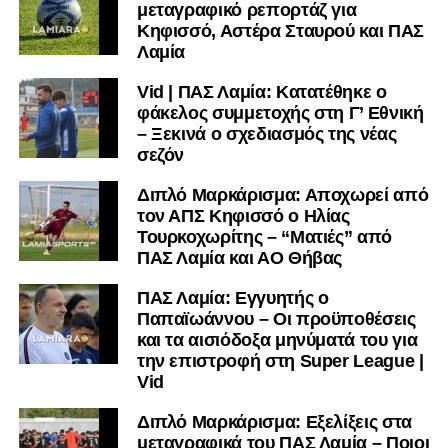
μεταγραφικό ρεπορτάζ για
μαθαίνετε πρώτοι τα κυανόλευκα νέα στην Ελλάδα και τον
Κηφισσό, Αστέρα Σταυρού και ΠΑΣ
υπόλοιπο κόσμο. Ακολουθήστε το lamiara.gr στο
Λαμία
Facebook
, στο
Twitter
και στο
Instagram
για να
Vid | ΠΑΣ Λαμία: Κατατέθηκε ο
μαθαίνετε σε χρόνο dt όλα τα νέα.
φάκελος συμμετοχής στη Γ’ Εθνική
– Ξεκινά ο σχεδιασμός της νέας
σεζόν
Διπλό Μαρκάρισμα: Αποχωρεί από
τον ΑΠΣ Κηφισσό ο Ηλίας
Τουρκοχωρίτης – “Ματιές” από
ΠΑΣ Λαμία και ΑΟ Θήβας
ΠΑΣ Λαμία: Εγγυητής ο
Παπαϊωάννου – Οι προϋποθέσεις
και τα αισιόδοξα μηνύματά του για
την επιστροφή στη Super League |
Vid
Διπλό Μαρκάρισμα: Εξελίξεις στα
μεταγραφικά του ΠΑΣ Λαμία – Ποιοι