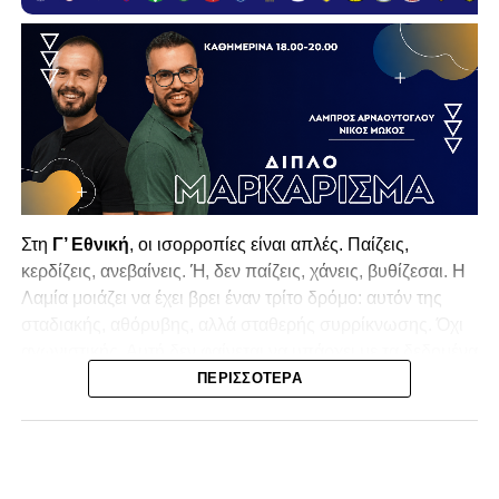
Στη
Γ’ Εθνική
, οι ισορροπίες είναι απλές. Παίζεις,
κερδίζεις, ανεβαίνεις. Ή, δεν παίζεις, χάνεις, βυθίζεσαι. Η
Λαμία
μοιάζει να έχει βρει έναν τρίτο δρόμο: αυτόν της
σταδιακής, αθόρυβης, αλλά σταθερής συρρίκνωσης. Όχι
αγωνιστικής. Αυτή δεν φαίνεται να υπάρχει με τα δεδομένα
της κατηγορίας. Της συρρίκνωσης της ίδιας της
ΠΕΡΙΣΣΌΤΕΡΑ
υπόστασής της.
Γράφει ο Νίκος Μώκος