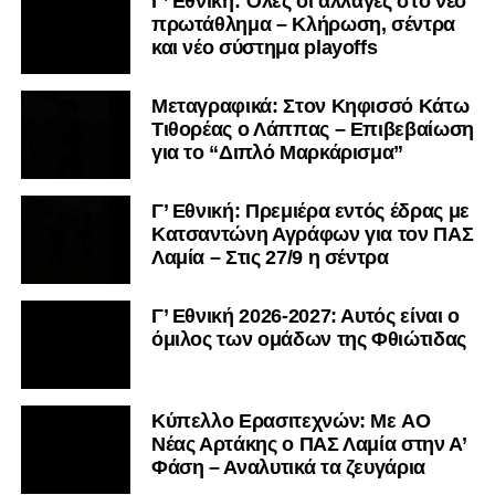
Γ’ Εθνική: Όλες οι αλλαγές στο νέο
πρωτάθλημα – Κλήρωση, σέντρα
και νέο σύστημα playoffs
Μεταγραφικά: Στον Κηφισσό Κάτω
Τιθορέας ο Λάππας – Επιβεβαίωση
για το “Διπλό Μαρκάρισμα”
Γ’ Εθνική: Πρεμιέρα εντός έδρας με
Κατσαντώνη Αγράφων για τον ΠΑΣ
Λαμία – Στις 27/9 η σέντρα
Γ’ Εθνική 2026-2027: Αυτός είναι ο
όμιλος των ομάδων της Φθιώτιδας
Kύπελλο Ερασιτεχνών: Με AO
Nέας Αρτάκης ο ΠΑΣ Λαμία στην Α’
Φάση – Αναλυτικά τα ζευγάρια