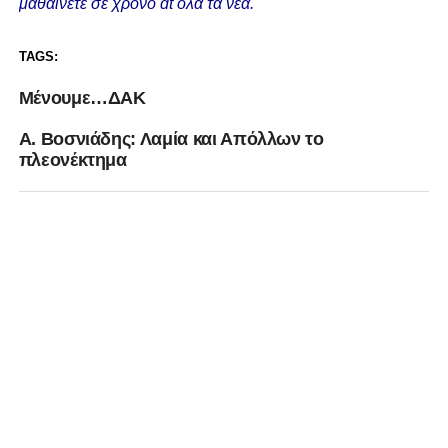
μαθαίνετε σε χρόνο dt όλα τα νέα.
TAGS:
Mένουμε…ΔΑΚ
Α. Βοσνιάδης: Λαμία και Απόλλων το
πλεονέκτημα