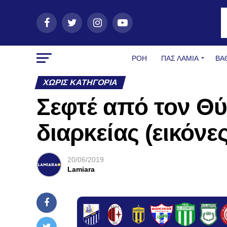
ΡΟΗ
ΠΑΣ ΛΑΜΊΑ
ΒΑ
ΧΩΡΊΣ ΚΑΤΗΓΟΡΊΑ
Σεφτέ από τον Θύ
διαρκείας (εικόνες
20/06/2019
Lamiara