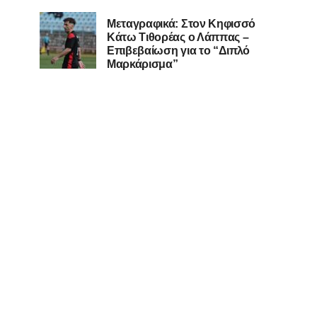
Μεταγραφικά: Στον Κηφισσό
Κάτω Τιθορέας ο Λάππας –
Επιβεβαίωση για το “Διπλό
Μαρκάρισμα”