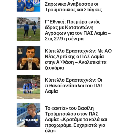
Σαρωνικό Αναβύσσου οι
Τρούμπουλος και Στάγκος
Γ’ Εθνική: Πρεμιέρα εντός
έδρας με Κατσαντώνη
Αγράφων για τον ΠΑΣ Λαμία –
Στις 27/9 η σέντρα
Kύπελλο Ερασιτεχνών: Με AO
Nέας Αρτάκης ο ΠΑΣ Λαμία
στην Α’ Φάση – Αναλυτικά τα
ζευγάρια
Κύπελλο Ερασιτεχνών: Οι
πιθανοί αντίπαλοι του ΠΑΣ
Λαμία
Το «αντίο» του Βασίλη
Τρούμπουλου στον ΠΑΣ
Λαμία: «Κρατάμε τα καλά και
προχωράμε. Ευχαριστώ για
όλα»