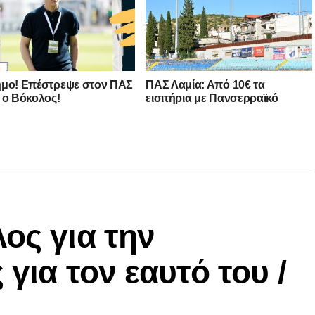
μο! Επέστρεψε στον ΠΑΣ
ΠΑΣ Λαμία: Από 10€ τα
 ο Βόκολος!
εισιτήρια με Πανσερραϊκό
ος για την
 για τον εαυτό του /