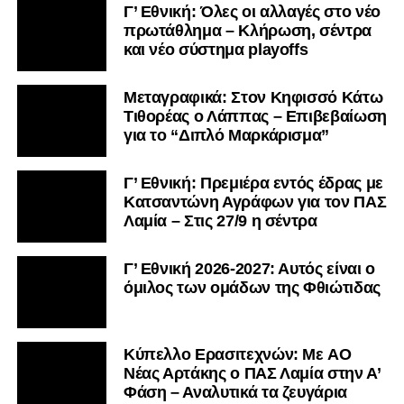
Γ’ Εθνική: Όλες οι αλλαγές στο νέο
πρωτάθλημα – Κλήρωση, σέντρα
και νέο σύστημα playoffs
Μεταγραφικά: Στον Κηφισσό Κάτω
Τιθορέας ο Λάππας – Επιβεβαίωση
για το “Διπλό Μαρκάρισμα”
Γ’ Εθνική: Πρεμιέρα εντός έδρας με
Κατσαντώνη Αγράφων για τον ΠΑΣ
Λαμία – Στις 27/9 η σέντρα
Γ’ Εθνική 2026-2027: Αυτός είναι ο
όμιλος των ομάδων της Φθιώτιδας
Kύπελλο Ερασιτεχνών: Με AO
Nέας Αρτάκης ο ΠΑΣ Λαμία στην Α’
Φάση – Αναλυτικά τα ζευγάρια