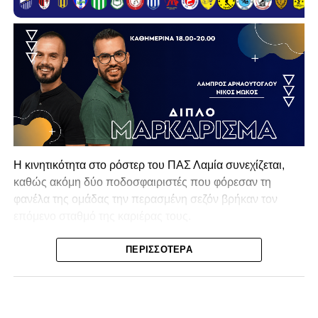
Η κινητικότητα στο ρόστερ του ΠΑΣ Λαμία συνεχίζεται,
καθώς ακόμη δύο ποδοσφαιριστές που φόρεσαν τη
φανέλα της ομάδας την περασμένη σεζόν βρήκαν τον
επόμενο σταθμό της καριέρας τους.
Ο λόγος για τον Βασίλη Τρούμπουλο και τον Χρυσόστομο
ΠΕΡΙΣΣΌΤΕΡΑ
Στάγκο, οι οποίοι θα συνεχίσουν μαζί την ποδοσφαιρική
τους πορεία στον Σαρωνικό Αναβύσσου, με τον σύλλογο
να ανακοινώνει επίσημα την απόκτησή τους.