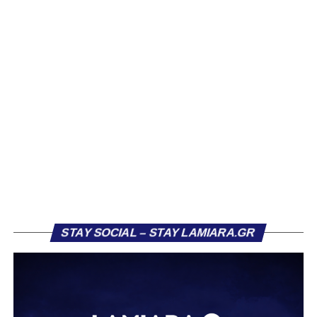
Ιδιαίτερο ενδιαφέρον παρουσιάζει η περίπτωση του
Βασίλη Τρούμπουλου, ο οποίος βρέθηκε στο στόχαστρο
αρκετών ομάδων το φετινό καλοκαίρι. Ανάμεσα στους
συλλόγους που ενδιαφέρθηκαν έντονα για την απόκτησή
του ήταν η Κόρινθος και ο Ιωνικός, με την ομάδα της
Κορίνθου να εμφανίζεται για μεγάλο χρονικό διάστημα ως
το φαβορί για την υπογραφή του. Ωστόσο, η εξέλιξη ήταν
διαφορετική, καθώς ο 23χρονος αμυντικός επέλεξε τελικά
τον Σαρωνικό Αναβύσσου, όπου θα συναντήσει ξανά τον
πρώην συμπαίκτη του στον ΠΑΣ Λαμία, Χρυσόστομο
Στάγκο.
Η ανακοίνωση για τον Βασίλη Τρούμπουλο
STAY SOCIAL – STAY LAMIARA.GR
«Ο Α.Ο. Σαρωνικός Αναβύσσου ανακοινώνει την
απόκτηση του ποδοσφαιριστή Βασίλη Τρούμπουλου.
Ο Βασίλης, ο οποίος είναι 23 χρονών (γεννημένος το
2003), αγωνίζεται ως στόπερ και αμυντικός μέσος και την