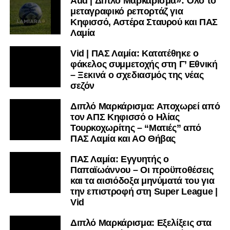
Aud | Διπλό Μαρκάρισμα»: Όλο το
μεταγραφικό ρεπορτάζ για
Κηφισσό, Αστέρα Σταυρού και ΠΑΣ
Λαμία
Vid | ΠΑΣ Λαμία: Κατατέθηκε ο
φάκελος συμμετοχής στη Γ’ Εθνική
– Ξεκινά ο σχεδιασμός της νέας
σεζόν
Διπλό Μαρκάρισμα: Αποχωρεί από
τον ΑΠΣ Κηφισσό ο Ηλίας
Τουρκοχωρίτης – “Ματιές” από
ΠΑΣ Λαμία και ΑΟ Θήβας
ΠΑΣ Λαμία: Εγγυητής ο
Παπαϊωάννου – Οι προϋποθέσεις
και τα αισιόδοξα μηνύματά του για
την επιστροφή στη Super League |
Vid
Διπλό Μαρκάρισμα: Εξελίξεις στα