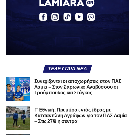
περσινή σεζόν πραγματοποίησε γεμάτη χρονιά στη Γ’
Εθνική με τα χρώματα του ΠΑΣ Λαμία.
Στο παρελθόν αγωνίστηκε στην ΑΕΚ Β’, με την οποία
κατέγραψε 10 συμμετοχές στη Super League 2, καθώς
επίσης σε Εθνικό και Ζάκυνθο. Ξεκίνησε την καριέρα του
από τα τμήματα υποδομής του ΠΑΣ Λαμία, φτάνοντας
μέχρι την πρώτη ομάδα, με την οποία πραγματοποίησε
συμμετοχή στη Super League απέναντι στον Παναιτωλικό
στις 26 Σεπτεμβρίου 2021.
ΤΕΛΕΥΤΑΊΑ ΝΈΑ
Καλωσορίζουμε τον Βασίλη στην οικογένεια του
Συνεχίζονται οι αποχωρήσεις στον ΠΑΣ
Λαμία – Στον Σαρωνικό Αναβύσσου οι
Σαρωνικού και του ευχόμαστε υγεία και πολλές
Τρούμπουλος και Στάγκος
επιτυχίες.»
Γ’ Εθνική: Πρεμιέρα εντός έδρας με
Κατσαντώνη Αγράφων για τον ΠΑΣ Λαμία
– Στις 27/9 η σέντρα
Η ανακοίνωση για τον Χρυσόστομο Στάγκο