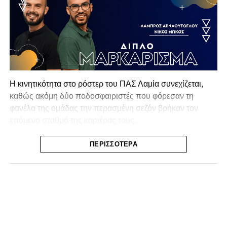
Η κινητικότητα στο ρόστερ του ΠΑΣ Λαμία συνεχίζεται,
καθώς ακόμη δύο ποδοσφαιριστές που φόρεσαν τη
φανέλα της ομάδας την περασμένη σεζόν βρήκαν τον
επόμενο σταθμό της καριέρας τους.
Ο λόγος για τον Βασίλη Τρούμπουλο και τον Χρυσόστομο
ΠΕΡΙΣΣΌΤΕΡΑ
Στάγκο, οι οποίοι θα συνεχίσουν μαζί την ποδοσφαιρική
τους πορεία στον Σαρωνικό Αναβύσσου, με τον σύλλογο
να ανακοινώνει επίσημα την απόκτησή τους.
Ιδιαίτερο ενδιαφέρον παρουσιάζει η περίπτωση του
Βασίλη Τρούμπουλου, ο οποίος βρέθηκε στο στόχαστρο
αρκετών ομάδων το φετινό καλοκαίρι. Ανάμεσα στους