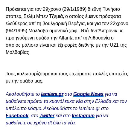
Πρόκειται για τον 29χρονο (29/1/1989) διεθνή Τυνήσιο
στόπερ, Σελίμ Μπεν Τζεμιά, ο οποίος έμεινε πρόσφατα
ελεύθερος απ’ τη βουλγαρική Βερέγια, και για τον 22χρονο
(9/4/1995) Μολδαβό αμυντικό χαφ , Ντέιβιντ Άντρονικ με
προηγούμενη ομάδα την Atlanta απ’ τη Λιθουανία ο
οποίος μάλιστα είναι και έξι φορές διεθνής με την U21 της
Μολδαβίας
Τους καλωσορίζουμε και τους ευχόμαστε πολλές επιτυχίες
με την ομάδα μας.
Ακολουθήστε το
lamiara.gr
στο
Google News
για να
μαθαίνετε πρώτοι τα κυανόλευκα νέα στην Ελλάδα και τον
υπόλοιπο κόσμο. Ακολουθήστε το lamiara.gr στο
Facebook
, στο
Twitter
και στο
Instagram
για να
μαθαίνετε σε χρόνο dt όλα τα νέα.