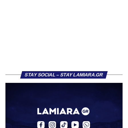
συλλόγους που ενδιαφέρθηκαν έντονα για την απόκτησή
του ήταν η Κόρινθος και ο Ιωνικός, με την ομάδα της
Κορίνθου να εμφανίζεται για μεγάλο χρονικό διάστημα ως
το φαβορί για την υπογραφή του. Ωστόσο, η εξέλιξη ήταν
διαφορετική, καθώς ο 23χρονος αμυντικός επέλεξε τελικά
τον Σαρωνικό Αναβύσσου, όπου θα συναντήσει ξανά τον
πρώην συμπαίκτη του στον ΠΑΣ Λαμία, Χρυσόστομο
Στάγκο.
Η ανακοίνωση για τον Βασίλη Τρούμπουλο
STAY SOCIAL – STAY LAMIARA.GR
«Ο Α.Ο. Σαρωνικός Αναβύσσου ανακοινώνει την
απόκτηση του ποδοσφαιριστή Βασίλη Τρούμπουλου.
Ο Βασίλης, ο οποίος είναι 23 χρονών (γεννημένος το
2003), αγωνίζεται ως στόπερ και αμυντικός μέσος και την
περσινή σεζόν πραγματοποίησε γεμάτη χρονιά στη Γ’
Εθνική με τα χρώματα του ΠΑΣ Λαμία.