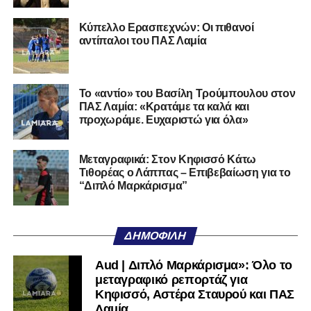
Ο 24χρονος τερματοφύλακας (γεννημένος στις
27/06/2002) προέρχεται επίσης από μία γεμάτη χρονιά
Κύπελλο Ερασιτεχνών: Οι πιθανοί
στη Γ’ Εθνική με τον ΠΑΣ Λαμία. Στο παρελθόν
αντίπαλοι του ΠΑΣ Λαμία
αγωνίστηκε στον Λεβαδειακό, ενώ πέρασε και από ομάδες
της Serie D στην Ιταλία, όπως οι Nocerina, S. Maria
Cilento και Castrovillari, έχοντας ξεκινήσει την
Το «αντίο» του Βασίλη Τρούμπουλου στον
ποδοσφαιρική του διαδρομή από τον Απόλλωνα Σμύρνης.
ΠΑΣ Λαμία: «Κρατάμε τα καλά και
προχωράμε. Ευχαριστώ για όλα»
Τον καλωσορίζουμε στην οικογένεια του Σαρωνικού και
του ευχόμαστε υγεία και επιτυχίες.»
Μεταγραφικά: Στον Κηφισσό Κάτω
Τιθορέας ο Λάππας – Επιβεβαίωση για το
Ακολουθήστε το
lamiara.gr
στο
Google News
για να
“Διπλό Μαρκάρισμα”
μαθαίνετε πρώτοι τα κυανόλευκα νέα στην Ελλάδα και τον
υπόλοιπο κόσμο. Ακολουθήστε το lamiara.gr στο
Facebook
, στο
Twitter
και στο
Instagram
για να
ΔΗΜΟΦΙΛΉ
μαθαίνετε σε χρόνο dt όλα τα νέα.
Aud | Διπλό Μαρκάρισμα»: Όλο το
μεταγραφικό ρεπορτάζ για
Κηφισσό, Αστέρα Σταυρού και ΠΑΣ
Λαμία