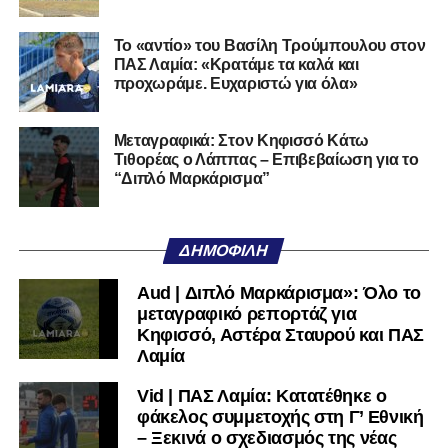
της Serie D στην Ιταλία, όπως οι Nocerina, S. Maria
Cilento και Castrovillari, έχοντας ξεκινήσει την
Το «αντίο» του Βασίλη Τρούμπουλου στον
ποδοσφαιρική του διαδρομή από τον Απόλλωνα Σμύρνης.
ΠΑΣ Λαμία: «Κρατάμε τα καλά και
προχωράμε. Ευχαριστώ για όλα»
Τον καλωσορίζουμε στην οικογένεια του Σαρωνικού και
του ευχόμαστε υγεία και επιτυχίες.»
Μεταγραφικά: Στον Κηφισσό Κάτω
Τιθορέας ο Λάππας – Επιβεβαίωση για το
Ακολουθήστε το
lamiara.gr
στο
Google News
για να
“Διπλό Μαρκάρισμα”
μαθαίνετε πρώτοι τα κυανόλευκα νέα στην Ελλάδα και τον
υπόλοιπο κόσμο. Ακολουθήστε το lamiara.gr στο
Facebook
, στο
Twitter
και στο
Instagram
για να
ΔΗΜΟΦΙΛΉ
μαθαίνετε σε χρόνο dt όλα τα νέα.
Aud | Διπλό Μαρκάρισμα»: Όλο το
μεταγραφικό ρεπορτάζ για
Κηφισσό, Αστέρα Σταυρού και ΠΑΣ
Λαμία
Vid | ΠΑΣ Λαμία: Κατατέθηκε ο
φάκελος συμμετοχής στη Γ’ Εθνική
– Ξεκινά ο σχεδιασμός της νέας