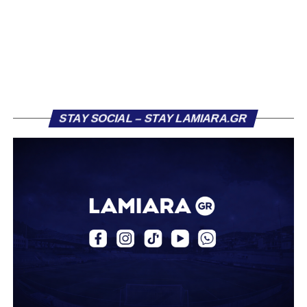
το φαβορί για την υπογραφή του. Ωστόσο, η εξέλιξη ήταν
διαφορετική, καθώς ο 23χρονος αμυντικός επέλεξε τελικά
τον Σαρωνικό Αναβύσσου, όπου θα συναντήσει ξανά τον
πρώην συμπαίκτη του στον ΠΑΣ Λαμία, Χρυσόστομο
Στάγκο.
Η ανακοίνωση για τον Βασίλη Τρούμπουλο
STAY SOCIAL – STAY LAMIARA.GR
«Ο Α.Ο. Σαρωνικός Αναβύσσου ανακοινώνει την
απόκτηση του ποδοσφαιριστή Βασίλη Τρούμπουλου.
Ο Βασίλης, ο οποίος είναι 23 χρονών (γεννημένος το
2003), αγωνίζεται ως στόπερ και αμυντικός μέσος και την
περσινή σεζόν πραγματοποίησε γεμάτη χρονιά στη Γ’
Εθνική με τα χρώματα του ΠΑΣ Λαμία.
Στο παρελθόν αγωνίστηκε στην ΑΕΚ Β’, με την οποία
κατέγραψε 10 συμμετοχές στη Super League 2, καθώς
επίσης σε Εθνικό και Ζάκυνθο. Ξεκίνησε την καριέρα του
από τα τμήματα υποδομής του ΠΑΣ Λαμία, φτάνοντας