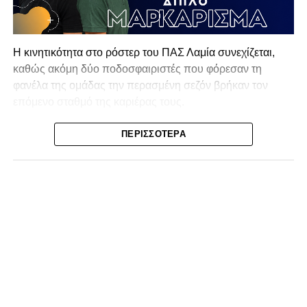
Η κινητικότητα στο ρόστερ του ΠΑΣ Λαμία συνεχίζεται,
καθώς ακόμη δύο ποδοσφαιριστές που φόρεσαν τη
φανέλα της ομάδας την περασμένη σεζόν βρήκαν τον
επόμενο σταθμό της καριέρας τους.
Ο λόγος για τον Βασίλη Τρούμπουλο και τον Χρυσόστομο
ΠΕΡΙΣΣΌΤΕΡΑ
Στάγκο, οι οποίοι θα συνεχίσουν μαζί την ποδοσφαιρική
τους πορεία στον Σαρωνικό Αναβύσσου, με τον σύλλογο
να ανακοινώνει επίσημα την απόκτησή τους.
Ιδιαίτερο ενδιαφέρον παρουσιάζει η περίπτωση του
Βασίλη Τρούμπουλου, ο οποίος βρέθηκε στο στόχαστρο
αρκετών ομάδων το φετινό καλοκαίρι. Ανάμεσα στους
συλλόγους που ενδιαφέρθηκαν έντονα για την απόκτησή
του ήταν η Κόρινθος και ο Ιωνικός, με την ομάδα της
Κορίνθου να εμφανίζεται για μεγάλο χρονικό διάστημα ως