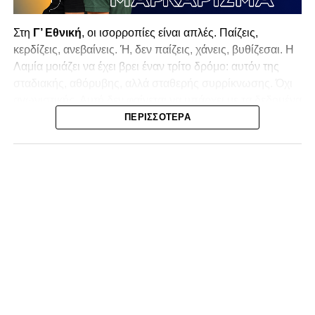
Στη
Γ’ Εθνική
, οι ισορροπίες είναι απλές. Παίζεις,
κερδίζεις, ανεβαίνεις. Ή, δεν παίζεις, χάνεις, βυθίζεσαι. Η
Λαμία
μοιάζει να έχει βρει έναν τρίτο δρόμο: αυτόν της
σταδιακής, αθόρυβης, αλλά σταθερής συρρίκνωσης. Όχι
αγωνιστικής. Αυτή δεν φαίνεται να υπάρχει με τα δεδομένα
της κατηγορίας. Της συρρίκνωσης της ίδιας της
ΠΕΡΙΣΣΌΤΕΡΑ
υπόστασής της.
Γράφει ο Νίκος Μώκος
Για μια ομάδα που πέρασε μια σχεδόν δεκαετία στα
σαλόνια της
Super League 1
, που έφτιαξε όνομα και
αναγνωρισιμότητα, δεν μπορεί η κουβέντα της πόλης να
είναι «μας αδικούν», «μας πολεμούν», «μας έχουν βάλει
στο μάτι».
Αυτά είναι πολυτέλειες των μικρών
.
Όχι των
ομάδων που ζητούν να παραμείνουν μεγάλες, έστω
και μέσα σε μια μικρή κατηγορία.