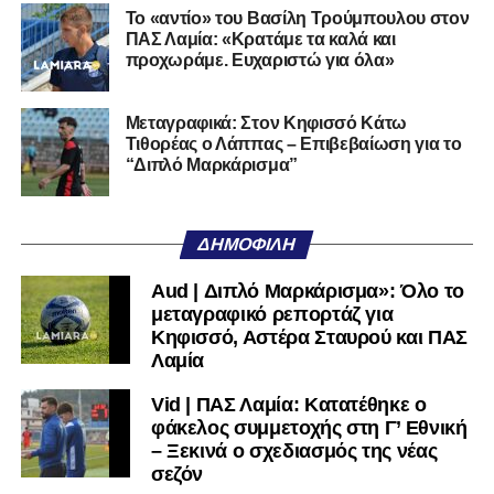
Το «αντίο» του Βασίλη Τρούμπουλου στον
όνομα, έχει τη βάση. Αυτό που δεν έχει και πρέπει να
ΠΑΣ Λαμία: «Κρατάμε τα καλά και
ξαναβρεί είναι αυτοπεποίθηση. Όχι αλαζονεία.
προχωράμε. Ευχαριστώ για όλα»
Αυτοπεποίθηση.
Αν η Λαμία συνεχίσει να μικραίνει τον εαυτό της, δεν θα
Μεταγραφικά: Στον Κηφισσό Κάτω
Τιθορέας ο Λάππας – Επιβεβαίωση για το
χρειαστεί κανείς άλλος να το κάνει.
“Διπλό Μαρκάρισμα”
Όταν αποφασίσει να συνειδητοποιήσει ότι είναι
μεγάλη, τότε η Γ’ Εθνική θα μοιάζει από μόνη της
ΔΗΜΟΦΙΛΉ
πολύ μικρή.
Aud | Διπλό Μαρκάρισμα»: Όλο το
Ακολουθήστε το
lamiara.gr
στο
Google News
για να
μεταγραφικό ρεπορτάζ για
μαθαίνετε πρώτοι τα κυανόλευκα νέα στην Ελλάδα και τον
Κηφισσό, Αστέρα Σταυρού και ΠΑΣ
υπόλοιπο κόσμο. Ακολουθήστε το lamiara.gr στο
Λαμία
Facebook
, στο
Twitter
και στο
Instagram
για να
Vid | ΠΑΣ Λαμία: Κατατέθηκε ο
μαθαίνετε σε χρόνο dt όλα τα νέα.
φάκελος συμμετοχής στη Γ’ Εθνική
– Ξεκινά ο σχεδιασμός της νέας
σεζόν