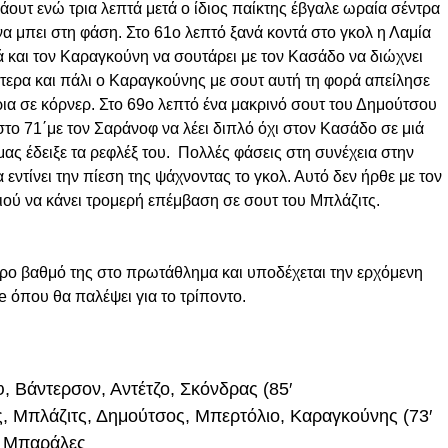
άουτ ενώ τρια λεπτά μετά ο ίδιος παίκτης έβγαλε ωραία σέντρα
α μπει στη φάση. Στο 61ο λεπτό ξανά κοντά στο γκολ η Λαμία
ά και τον Καραγκούνη να σουτάρει με τον Κασάδο να διώχνει
τερα και πάλι ο Καραγκούνης με σουτ αυτή τη φορά απείλησε
ρια σε κόρνερ. Στο 69ο λεπτό ένα μακρινό σουτ του Δημούτσου
στο 71΄με τον Σαράνοφ να λέει διπλό όχι στον Κασάδο σε μιά
ς έδειξε τα ρεφλέξ του. Πολλές φάσεις στη συνέχεια στην
 εντίνει την πίεση της ψάχνοντας το γκολ. Αυτό δεν ήρθε με τον
διού να κάνει τρομερή επέμβαση σε σουτ του Μπλάζιτς.
τερο βαθμό της στο πρωτάθλημα και υποδέχεται την ερχόμενη
e όπου θα παλέψει για το τρίποντο.
, Βάντερσον, Αντέτζο, Σκόνδρας (85′
, Μπλάζιτς, Δημούτσος, Μπερτόλιο, Καραγκούνης (73′
, Μπαράλες