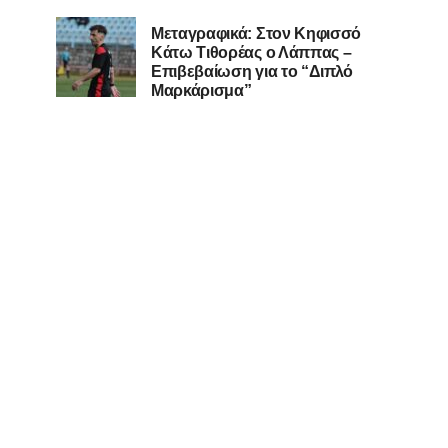
Μεταγραφικά: Στον Κηφισσό
Κάτω Τιθορέας ο Λάππας –
Επιβεβαίωση για το “Διπλό
Μαρκάρισμα”