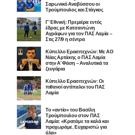
Σαρωνικό Αναβύσσου οι
Τρούμπουλος και Στάγκος
Γ’ Εθνική: Πρεμιέρα εντός
έδρας με Κατσαντώνη
Αγράφων για τον ΠΑΣ Λαμία –
Στις 27/9 η σέντρα
Kύπελλο Ερασιτεχνών: Με AO
Nέας Αρτάκης ο ΠΑΣ Λαμία
στην Α’ Φάση – Αναλυτικά τα
ζευγάρια
Κύπελλο Ερασιτεχνών: Οι
πιθανοί αντίπαλοι του ΠΑΣ
Λαμία
Το «αντίο» του Βασίλη
Τρούμπουλου στον ΠΑΣ
Λαμία: «Κρατάμε τα καλά και
προχωράμε. Ευχαριστώ για
όλα»