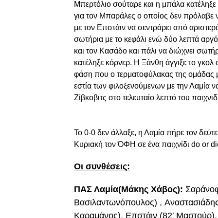
Μπερτόλιο σούταρε και η μπάλα κατέληξε 
για τον Μπαράλες ο οποίος δεν πρόλαβε ν
με τον Επστάιν να σεντράρει από αριστερ
σωτήρια με το κεφάλι ενώ δύο λεπτά αργό
και τον Κασάδο και πάλι να διώχνει σωτή
κατέληξε κόρνερ. Η Ξάνθη άγγιξε το γκολ 
φάση που ο τερματοφύλακας της ομάδας μα
εστία των φιλοξενούμενων με την Λαμία να
Ζίβκοβιτς στο τελευταίο λεπτό του παιχνι
Το 0-0 δεν άλλαξε, η Λαμία πήρε τον δεύ
Κυριακή τον ΌΦΗ σε ένα παιχνίδι do or di
Οι συνθέσεις:
ΠΑΣ Λαμία(Μάκης Χάβος):
Σαράνοφ
Βασιλαντωνόπουλος) , Aναστασιάδης
Καραμάνος), Επστάιν (82′ Μαστούρ)