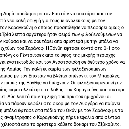
 Λαμία απείλησε με τον Επστάιν να σουτάρει και τον
πτό νέα καλή στιγμή για τους κυανόλευκους με τον
στον Καραγκούνη ο οποίος προσπάθησε να πλασάρει όμως ο
.Τρία λεπτά αργότερα ήταν σειρά των φιλοξενούμενων να
ν κούρσα και να σουτάρει από αριστερά με την μπάλα να
ιχτύων του Σαράνοφ. Η Ξάνθη έφτασε κοντά στο 0-1 στο
ρπόνγκ ο Γέντριτσεκ από το ύψος της μικρής περιοχής
νει ενστικτοδώς και τον Αναστασιάδη σε δεύτερο χρόνο να
της Λαμίας. Την καλή ευκαιρία των φιλοξενούμενων
Λαμίας με τον Επστάιν να βλέπει απέναντι τον Μπαράλες,
ντικούς της Ξάνθης να διώχνουν. Οι φιλοξενούμενοι είχαν
οίος εκμεταλλεύτηκε το λάθος του Καραγκούνη και σούταρε
ουτ. Δύο λεπτά πριν τη λήξη του πρώτου ημιχρόνου οι
ία να πάρουν κεφάλι στο σκορ με τον Λυσγάρα να παίρνει
η μπάλα έφτασε στα πόδια του Οκάν με τον Σαράνοφ με τα
της αναμέτρησης ο Καραγκούνης πήρε κεφαλιά από σέντρα
 χιλιοστά από το αριστερό κάθετο δοκάρι του Ζίβκοβιτς,