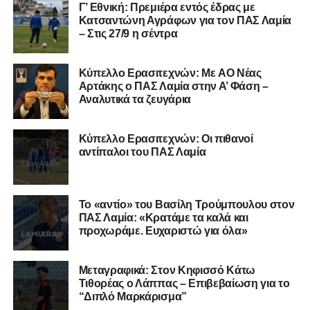
της Serie D στην Ιταλία, όπως οι Nocerina, S. Maria
Γ’ Εθνική: Πρεμιέρα εντός έδρας με
Cilento και Castrovillari, έχοντας ξεκινήσει την
Κατσαντώνη Αγράφων για τον ΠΑΣ Λαμία
– Στις 27/9 η σέντρα
ποδοσφαιρική του διαδρομή από τον Απόλλωνα Σμύρνης.
Τον καλωσορίζουμε στην οικογένεια του Σαρωνικού και
Kύπελλο Ερασιτεχνών: Με AO Nέας
του ευχόμαστε υγεία και επιτυχίες.»
Αρτάκης ο ΠΑΣ Λαμία στην Α’ Φάση –
Αναλυτικά τα ζευγάρια
Ακολουθήστε το
lamiara.gr
στο
Google News
για να
μαθαίνετε πρώτοι τα κυανόλευκα νέα στην Ελλάδα και τον
Κύπελλο Ερασιτεχνών: Οι πιθανοί
υπόλοιπο κόσμο. Ακολουθήστε το lamiara.gr στο
αντίπαλοι του ΠΑΣ Λαμία
Facebook
, στο
Twitter
και στο
Instagram
για να
μαθαίνετε σε χρόνο dt όλα τα νέα.
Το «αντίο» του Βασίλη Τρούμπουλου στον
ΠΑΣ Λαμία: «Κρατάμε τα καλά και
προχωράμε. Ευχαριστώ για όλα»
Μεταγραφικά: Στον Κηφισσό Κάτω
Τιθορέας ο Λάππας – Επιβεβαίωση για το
“Διπλό Μαρκάρισμα”