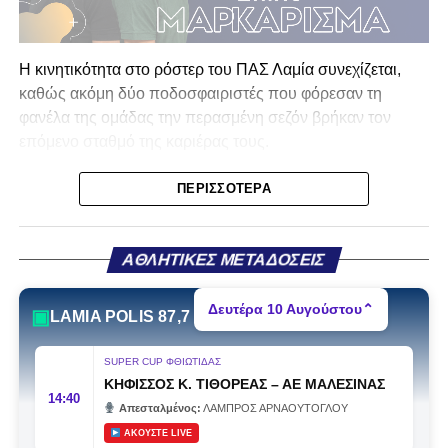
Η κινητικότητα στο ρόστερ του ΠΑΣ Λαμία συνεχίζεται,
καθώς ακόμη δύο ποδοσφαιριστές που φόρεσαν τη
φανέλα της ομάδας την περασμένη σεζόν βρήκαν τον
επόμενο σταθμό της καριέρας τους.
Ο λόγος για τον Βασίλη Τρούμπουλο και τον Χρυσόστομο
ΠΕΡΙΣΣΌΤΕΡΑ
Στάγκο, οι οποίοι θα συνεχίσουν μαζί την ποδοσφαιρική
τους πορεία στον Σαρωνικό Αναβύσσου, με τον σύλλογο
να ανακοινώνει επίσημα την απόκτησή τους.
ΑΘΛΗΤΙΚΕΣ ΜΕΤΑΔΟΣΕΙΣ
Ιδιαίτερο ενδιαφέρον παρουσιάζει η περίπτωση του
Δευτέρα 10 Αυγούστου
⌃
▣
LAMIA POLIS 87,7
Βασίλη Τρούμπουλου, ο οποίος βρέθηκε στο στόχαστρο
αρκετών ομάδων το φετινό καλοκαίρι. Ανάμεσα στους
SUPER CUP ΦΘΙΩΤΙΔΑΣ
συλλόγους που ενδιαφέρθηκαν έντονα για την απόκτησή
ΚΗΦΙΣΣΟΣ Κ. ΤΙΘΟΡΕΑΣ
–
ΑΕ ΜΑΛΕΣΙΝΑΣ
του ήταν η Κόρινθος και ο Ιωνικός, με την ομάδα της
14:40
Απεσταλμένος:
ΛΑΜΠΡΟΣ ΑΡΝΑΟΥΤΟΓΛΟΥ
Κορίνθου να εμφανίζεται για μεγάλο χρονικό διάστημα ως
ΑΚΟΥΣΤΕ LIVE
το φαβορί για την υπογραφή του. Ωστόσο, η εξέλιξη ήταν