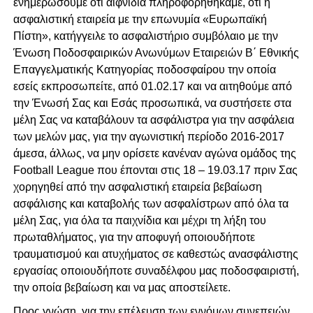
ενημερώσουμε ότι αιφνίδια πληροφορηθήκαμε, ότι η
ασφαλιστική εταιρεία με την επωνυμία «Ευρωπαϊκή
Πίστη», κατήγγειλε το ασφαλιστήριο συμβόλαιο με την
Ένωση Ποδοσφαιρικών Ανωνύμων Εταιρειών Β΄ Εθνικής
Επαγγελματικής Κατηγορίας ποδοσφαίρου την οποία
εσείς εκπροσωπείτε, από 01.02.17 και να αιτηθούμε από
την Ένωσή Σας και Εσάς προσωπικά, να συστήσετε στα
μέλη Σας να καταβάλουν τα ασφάλιστρα για την ασφάλεια
των μελών μας, για την αγωνιστική περίοδο 2016-2017
άμεσα, άλλως, να μην ορίσετε κανέναν αγώνα ομάδος της
Football League που έπονται στις 18 – 19.03.17 πριν Σας
χορηγηθεί από την ασφαλιστική εταιρεία βεβαίωση
ασφάλισης και καταβολής των ασφαλίστρων από όλα τα
μέλη Σας, για όλα τα παιχνίδια και μέχρι τη λήξη του
πρωταθλήματος, για την αποφυγή οποιουδήποτε
τραυματισμού και ατυχήματος σε καθεστώς ανασφάλιστης
εργασίας οποιουδήποτε συναδέλφου μας ποδοσφαιριστή,
την οποία βεβαίωση και να μας αποστείλετε.
Προς γνώση, για την επέλευση των εννόμων συνεπειών,