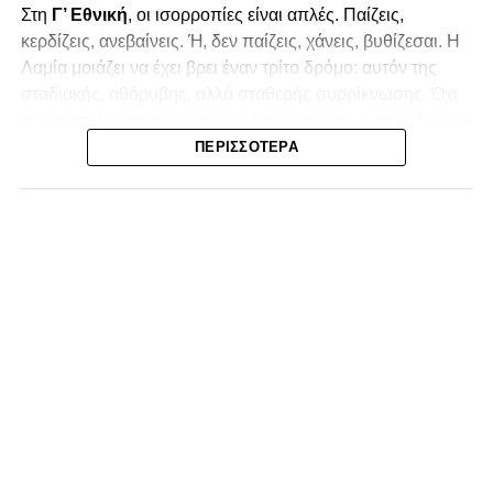
Στη
Γ’ Εθνική
, οι ισορροπίες είναι απλές. Παίζεις,
κερδίζεις, ανεβαίνεις. Ή, δεν παίζεις, χάνεις, βυθίζεσαι. Η
Λαμία
μοιάζει να έχει βρει έναν τρίτο δρόμο: αυτόν της
σταδιακής, αθόρυβης, αλλά σταθερής συρρίκνωσης. Όχι
αγωνιστικής. Αυτή δεν φαίνεται να υπάρχει με τα δεδομένα
της κατηγορίας. Της συρρίκνωσης της ίδιας της
ΠΕΡΙΣΣΌΤΕΡΑ
υπόστασής της.
Γράφει ο Νίκος Μώκος
Για μια ομάδα που πέρασε μια σχεδόν δεκαετία στα
σαλόνια της
Super League 1
, που έφτιαξε όνομα και
αναγνωρισιμότητα, δεν μπορεί η κουβέντα της πόλης να
είναι «μας αδικούν», «μας πολεμούν», «μας έχουν βάλει
στο μάτι».
Αυτά είναι πολυτέλειες των μικρών
.
Όχι των
ομάδων που ζητούν να παραμείνουν μεγάλες, έστω
και μέσα σε μια μικρή κατηγορία.
Η Λαμία, αντί να λειτουργεί ως το κεντρικό σημείο