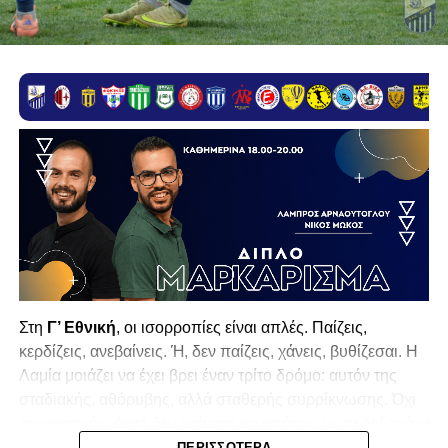
Στη
Γ’ Εθνική
, οι ισορροπίες είναι απλές. Παίζεις,
κερδίζεις, ανεβαίνεις. Ή, δεν παίζεις, χάνεις, βυθίζεσαι. Η
Λαμία
μοιάζει να έχει βρει έναν τρίτο δρόμο: αυτόν της
σταδιακής, αθόρυβης, αλλά σταθερής συρρίκνωσης. Όχι
αγωνιστικής. Αυτή δεν φαίνεται να υπάρχει με τα δεδομένα
της κατηγορίας. Της συρρίκνωσης της ίδιας της
ΠΕΡΙΣΣΌΤΕΡΑ