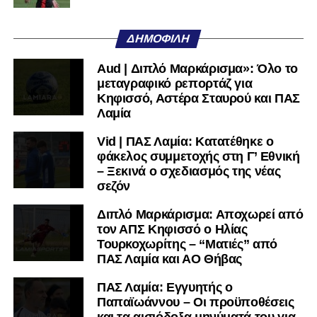
Όταν αποφασίσει να συνειδητοποιήσει ότι είναι
μεγάλη, τότε η Γ’ Εθνική θα μοιάζει από μόνη της
ΔΗΜΟΦΙΛΉ
πολύ μικρή.
Aud | Διπλό Μαρκάρισμα»: Όλο το
Ακολουθήστε το
lamiara.gr
στο
Google News
για να
μεταγραφικό ρεπορτάζ για
μαθαίνετε πρώτοι τα κυανόλευκα νέα στην Ελλάδα και τον
Κηφισσό, Αστέρα Σταυρού και ΠΑΣ
υπόλοιπο κόσμο. Ακολουθήστε το lamiara.gr στο
Λαμία
Facebook
, στο
Twitter
και στο
Instagram
για να
Vid | ΠΑΣ Λαμία: Κατατέθηκε ο
μαθαίνετε σε χρόνο dt όλα τα νέα.
φάκελος συμμετοχής στη Γ’ Εθνική
– Ξεκινά ο σχεδιασμός της νέας
σεζόν
Διπλό Μαρκάρισμα: Αποχωρεί από
τον ΑΠΣ Κηφισσό ο Ηλίας
Τουρκοχωρίτης – “Ματιές” από
ΠΑΣ Λαμία και ΑΟ Θήβας
ΠΑΣ Λαμία: Εγγυητής ο
Παπαϊωάννου – Οι προϋποθέσεις
και τα αισιόδοξα μηνύματά του για