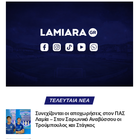
Η δυναμική που χτίστηκε με κόπο, με χρήματα, με
δουλειά, με ατέλειωτες ώρες ανθρώπων που δεν
φαίνονται βρίσκεται σήμερα διάτρητη. Σαν ένα σακάκι
καλό που κάποτε φόρεσες σε επίσημες περιστάσεις τώρα
το κρατάς στη ντουλάπα, τσαλακωμένο, χωρίς να ξέρεις
αν πρέπει να το φορέσεις ξανά ή να το χαρίσεις. Η Λαμία
δείχνει να μην ξέρει τι θέλει να είναι. Και αυτό είναι πάντα
χειρότερο από το να ξέρεις ότι είσαι μικρός.
Το πιο ανησυχητικό δεν είναι η κατηγορία, είναι ότι
φίλαθλοι και περίγυρος, αντί για παράγοντες
σταθερότητας, γίνονται πολλαπλασιαστές αμφιβολίας.
ΤΕΛΕΥΤΑΊΑ ΝΈΑ
Ασχολούνται περισσότερο με τις «χάρες» των άλλων
παρά με τις δικές τους αδυναμίες. Σαν να ψάχνεις
Συνεχίζονται οι αποχωρήσεις στον ΠΑΣ
στον διπλανό το γιατί δεν βρέχει, ενώ κρατάς
Λαμία – Στον Σαρωνικό Αναβύσσου οι
ομπρέλα μέσα στο σαλόνι.
Τρούμπουλος και Στάγκος
Μια
ομάδα
με
brand
, με
ιστορική διαδρομή
, με