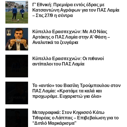
Γ’ Εθνική: Πρεμιέρα εντός έδρας με
Κατσαντώνη Αγράφων για τον ΠΑΣ Λαμία
– Στις 27/9 η σέντρα
Η ανακοίνωση για τον Χρυσόστομο Στάγκο
«Ο Α.Ο. Σαρωνικός Αναβύσσου ανακοινώνει την
Kύπελλο Ερασιτεχνών: Με AO Nέας
απόκτηση του τερματοφύλακα Χρυσόστομου Στάγκου.
Αρτάκης ο ΠΑΣ Λαμία στην Α’ Φάση –
Αναλυτικά τα ζευγάρια
Ο 24χρονος τερματοφύλακας (γεννημένος στις
27/06/2002) προέρχεται επίσης από μία γεμάτη χρονιά
Κύπελλο Ερασιτεχνών: Οι πιθανοί
στη Γ’ Εθνική με τον ΠΑΣ Λαμία. Στο παρελθόν
αντίπαλοι του ΠΑΣ Λαμία
αγωνίστηκε στον Λεβαδειακό, ενώ πέρασε και από ομάδες
της Serie D στην Ιταλία, όπως οι Nocerina, S. Maria
Cilento και Castrovillari, έχοντας ξεκινήσει την
Το «αντίο» του Βασίλη Τρούμπουλου στον
ποδοσφαιρική του διαδρομή από τον Απόλλωνα Σμύρνης.
ΠΑΣ Λαμία: «Κρατάμε τα καλά και
προχωράμε. Ευχαριστώ για όλα»
Τον καλωσορίζουμε στην οικογένεια του Σαρωνικού και
του ευχόμαστε υγεία και επιτυχίες.»
Μεταγραφικά: Στον Κηφισσό Κάτω
Τιθορέας ο Λάππας – Επιβεβαίωση για το
Ακολουθήστε το
lamiara.gr
στο
Google News
για να
“Διπλό Μαρκάρισμα”