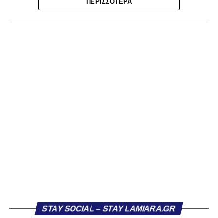
Ο λόγος για τον Βασίλη Τρούμπουλο και τον Χρυσόστομο
ΠΕΡΙΣΣΌΤΕΡΑ
Στάγκο, οι οποίοι θα συνεχίσουν μαζί την ποδοσφαιρική
τους πορεία στον Σαρωνικό Αναβύσσου, με τον σύλλογο
να ανακοινώνει επίσημα την απόκτησή τους.
Ιδιαίτερο ενδιαφέρον παρουσιάζει η περίπτωση του
Βασίλη Τρούμπουλου, ο οποίος βρέθηκε στο στόχαστρο
αρκετών ομάδων το φετινό καλοκαίρι. Ανάμεσα στους
συλλόγους που ενδιαφέρθηκαν έντονα για την απόκτησή
του ήταν η Κόρινθος και ο Ιωνικός, με την ομάδα της
Κορίνθου να εμφανίζεται για μεγάλο χρονικό διάστημα ως
το φαβορί για την υπογραφή του. Ωστόσο, η εξέλιξη ήταν
διαφορετική, καθώς ο 23χρονος αμυντικός επέλεξε τελικά
τον Σαρωνικό Αναβύσσου, όπου θα συναντήσει ξανά τον
πρώην συμπαίκτη του στον ΠΑΣ Λαμία, Χρυσόστομο
Στάγκο.
Η ανακοίνωση για τον Βασίλη Τρούμπουλο
STAY SOCIAL – STAY LAMIARA.GR
«Ο Α.Ο. Σαρωνικός Αναβύσσου ανακοινώνει την