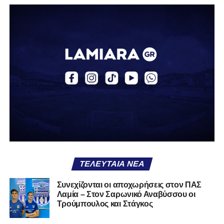
απόκτηση του ποδοσφαιριστή Βασίλη Τρούμπουλου.
Ο Βασίλης, ο οποίος είναι 23 χρονών (γεννημένος το
2003), αγωνίζεται ως στόπερ και αμυντικός μέσος και την
περσινή σεζόν πραγματοποίησε γεμάτη χρονιά στη Γ’
Εθνική με τα χρώματα του ΠΑΣ Λαμία.
Στο παρελθόν αγωνίστηκε στην ΑΕΚ Β’, με την οποία
κατέγραψε 10 συμμετοχές στη Super League 2, καθώς
επίσης σε Εθνικό και Ζάκυνθο. Ξεκίνησε την καριέρα του
από τα τμήματα υποδομής του ΠΑΣ Λαμία, φτάνοντας
μέχρι την πρώτη ομάδα, με την οποία πραγματοποίησε
συμμετοχή στη Super League απέναντι στον Παναιτωλικό
στις 26 Σεπτεμβρίου 2021.
ΤΕΛΕΥΤΑΊΑ ΝΈΑ
Καλωσορίζουμε τον Βασίλη στην οικογένεια του
Συνεχίζονται οι αποχωρήσεις στον ΠΑΣ
Λαμία – Στον Σαρωνικό Αναβύσσου οι
Σαρωνικού και του ευχόμαστε υγεία και πολλές
Τρούμπουλος και Στάγκος
επιτυχίες.»