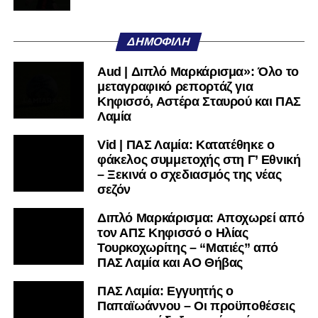
μαθαίνετε πρώτοι τα κυανόλευκα νέα στην Ελλάδα και τον
υπόλοιπο κόσμο. Ακολουθήστε το lamiara.gr στο
Facebook
, στο
Twitter
και στο
Instagram
για να
ΔΗΜΟΦΙΛΉ
μαθαίνετε σε χρόνο dt όλα τα νέα.
Aud | Διπλό Μαρκάρισμα»: Όλο το
μεταγραφικό ρεπορτάζ για
Κηφισσό, Αστέρα Σταυρού και ΠΑΣ
Λαμία
Vid | ΠΑΣ Λαμία: Κατατέθηκε ο
φάκελος συμμετοχής στη Γ’ Εθνική
– Ξεκινά ο σχεδιασμός της νέας
σεζόν
Διπλό Μαρκάρισμα: Αποχωρεί από
τον ΑΠΣ Κηφισσό ο Ηλίας
Τουρκοχωρίτης – “Ματιές” από
ΠΑΣ Λαμία και ΑΟ Θήβας
ΠΑΣ Λαμία: Εγγυητής ο
Παπαϊωάννου – Οι προϋποθέσεις