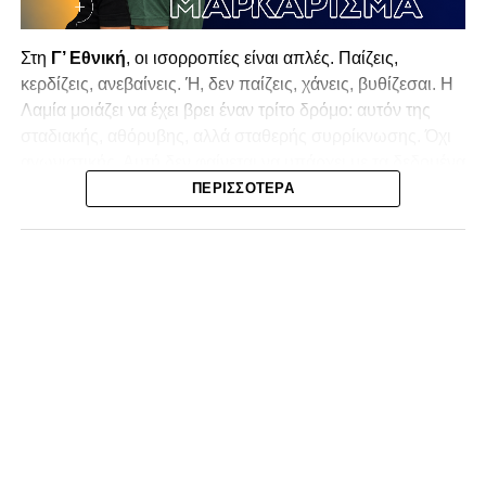
Στη
Γ’ Εθνική
, οι ισορροπίες είναι απλές. Παίζεις,
κερδίζεις, ανεβαίνεις. Ή, δεν παίζεις, χάνεις, βυθίζεσαι. Η
Λαμία
μοιάζει να έχει βρει έναν τρίτο δρόμο: αυτόν της
σταδιακής, αθόρυβης, αλλά σταθερής συρρίκνωσης. Όχι
αγωνιστικής. Αυτή δεν φαίνεται να υπάρχει με τα δεδομένα
της κατηγορίας. Της συρρίκνωσης της ίδιας της
ΠΕΡΙΣΣΌΤΕΡΑ
υπόστασής της.
Γράφει ο Νίκος Μώκος
Για μια ομάδα που πέρασε μια σχεδόν δεκαετία στα
σαλόνια της
Super League 1
, που έφτιαξε όνομα και
αναγνωρισιμότητα, δεν μπορεί η κουβέντα της πόλης να
είναι «μας αδικούν», «μας πολεμούν», «μας έχουν βάλει
στο μάτι».
Αυτά είναι πολυτέλειες των μικρών
.
Όχι των
ομάδων που ζητούν να παραμείνουν μεγάλες, έστω
και μέσα σε μια μικρή κατηγορία.