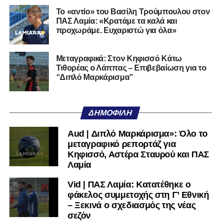
Η Λαμία μπορεί να επιστρέψει. Έχει τον κόσμο, έχει το
Το «αντίο» του Βασίλη Τρούμπουλου στον
όνομα, έχει τη βάση. Αυτό που δεν έχει και πρέπει να
ΠΑΣ Λαμία: «Κρατάμε τα καλά και
ξαναβρεί είναι αυτοπεποίθηση. Όχι αλαζονεία.
προχωράμε. Ευχαριστώ για όλα»
Αυτοπεποίθηση.
Αν η Λαμία συνεχίσει να μικραίνει τον εαυτό της, δεν θα
Μεταγραφικά: Στον Κηφισσό Κάτω
Τιθορέας ο Λάππας – Επιβεβαίωση για το
χρειαστεί κανείς άλλος να το κάνει.
“Διπλό Μαρκάρισμα”
Όταν αποφασίσει να συνειδητοποιήσει ότι είναι
μεγάλη, τότε η Γ’ Εθνική θα μοιάζει από μόνη της
ΔΗΜΟΦΙΛΉ
πολύ μικρή.
Aud | Διπλό Μαρκάρισμα»: Όλο το
Ακολουθήστε το
lamiara.gr
στο
Google News
για να
μεταγραφικό ρεπορτάζ για
μαθαίνετε πρώτοι τα κυανόλευκα νέα στην Ελλάδα και τον
Κηφισσό, Αστέρα Σταυρού και ΠΑΣ
υπόλοιπο κόσμο. Ακολουθήστε το lamiara.gr στο
Λαμία
Facebook
, στο
Twitter
και στο
Instagram
για να
Vid | ΠΑΣ Λαμία: Κατατέθηκε ο
μαθαίνετε σε χρόνο dt όλα τα νέα.
φάκελος συμμετοχής στη Γ’ Εθνική
– Ξεκινά ο σχεδιασμός της νέας
σεζόν