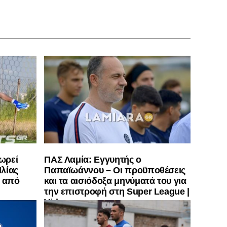
ωρεί
ΠΑΣ Λαμία: Εγγυητής ο
λίας
Παπαϊωάννου – Οι προϋποθέσεις
” από
και τα αισιόδοξα μηνύματά του για
την επιστροφή στη Super League |
Vid