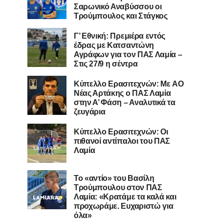
Σαρωνικό Αναβύσσου οι
Τρούμπουλος και Στάγκος
Γ’ Εθνική: Πρεμιέρα εντός
έδρας με Κατσαντώνη
Αγράφων για τον ΠΑΣ Λαμία –
Στις 27/9 η σέντρα
Kύπελλο Ερασιτεχνών: Με AO
Nέας Αρτάκης ο ΠΑΣ Λαμία
στην Α’ Φάση – Αναλυτικά τα
ζευγάρια
Κύπελλο Ερασιτεχνών: Οι
πιθανοί αντίπαλοι του ΠΑΣ
Λαμία
Το «αντίο» του Βασίλη
Τρούμπουλου στον ΠΑΣ
Λαμία: «Κρατάμε τα καλά και
προχωράμε. Ευχαριστώ για
όλα»