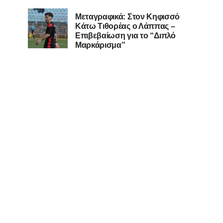
Μεταγραφικά: Στον Κηφισσό
Κάτω Τιθορέας ο Λάππας –
Επιβεβαίωση για το “Διπλό
Μαρκάρισμα”