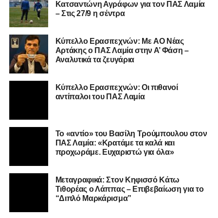
Ο 24χρονος τερματοφύλακας (γεννημένος στις
27/06/2002) προέρχεται επίσης από μία γεμάτη χρονιά
Κύπελλο Ερασιτεχνών: Οι πιθανοί
στη Γ’ Εθνική με τον ΠΑΣ Λαμία. Στο παρελθόν
αντίπαλοι του ΠΑΣ Λαμία
αγωνίστηκε στον Λεβαδειακό, ενώ πέρασε και από ομάδες
της Serie D στην Ιταλία, όπως οι Nocerina, S. Maria
Cilento και Castrovillari, έχοντας ξεκινήσει την
Το «αντίο» του Βασίλη Τρούμπουλου στον
ποδοσφαιρική του διαδρομή από τον Απόλλωνα Σμύρνης.
ΠΑΣ Λαμία: «Κρατάμε τα καλά και
προχωράμε. Ευχαριστώ για όλα»
Τον καλωσορίζουμε στην οικογένεια του Σαρωνικού και
του ευχόμαστε υγεία και επιτυχίες.»
Μεταγραφικά: Στον Κηφισσό Κάτω
Τιθορέας ο Λάππας – Επιβεβαίωση για το
Ακολουθήστε το
lamiara.gr
στο
Google News
για να
“Διπλό Μαρκάρισμα”
μαθαίνετε πρώτοι τα κυανόλευκα νέα στην Ελλάδα και τον
υπόλοιπο κόσμο. Ακολουθήστε το lamiara.gr στο
Facebook
, στο
Twitter
και στο
Instagram
για να
ΔΗΜΟΦΙΛΉ
μαθαίνετε σε χρόνο dt όλα τα νέα.
Aud | Διπλό Μαρκάρισμα»: Όλο το
μεταγραφικό ρεπορτάζ για
Κηφισσό, Αστέρα Σταυρού και ΠΑΣ