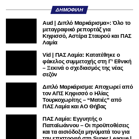
Λαμία
Vid | ΠΑΣ Λαμία: Κατατέθηκε ο
φάκελος συμμετοχής στη Γ’ Εθνική
– Ξεκινά ο σχεδιασμός της νέας
σεζόν
Διπλό Μαρκάρισμα: Αποχωρεί από
τον ΑΠΣ Κηφισσό ο Ηλίας
Τουρκοχωρίτης – “Ματιές” από
ΠΑΣ Λαμία και ΑΟ Θήβας
ΠΑΣ Λαμία: Εγγυητής ο
Παπαϊωάννου – Οι προϋποθέσεις
και τα αισιόδοξα μηνύματά του για
την επιστροφή στη Super League |
Vid
Διπλό Μαρκάρισμα: Εξελίξεις στα
μεταγραφικά του ΠΑΣ Λαμία – Ποιοι
βρίσκονται στο επίκεντρο