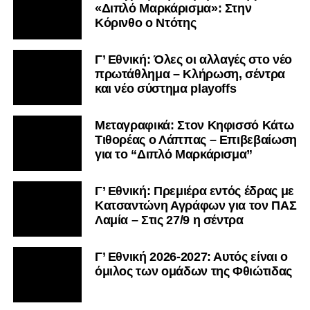
Μεταγραφικά: Στον Κηφισσό Κάτω
Τιθορέας ο Λάππας – Επιβεβαίωση
για το “Διπλό Μαρκάρισμα”
Γ’ Εθνική: Πρεμιέρα εντός έδρας με
Κατσαντώνη Αγράφων για τον ΠΑΣ
Λαμία – Στις 27/9 η σέντρα
Γ’ Εθνική 2026-2027: Αυτός είναι ο
όμιλος των ομάδων της Φθιώτιδας
Kύπελλο Ερασιτεχνών: Με AO
Nέας Αρτάκης ο ΠΑΣ Λαμία στην Α’
Φάση – Αναλυτικά τα ζευγάρια
Το «αντίο» του Βασίλη
Τρούμπουλου στον ΠΑΣ Λαμία: