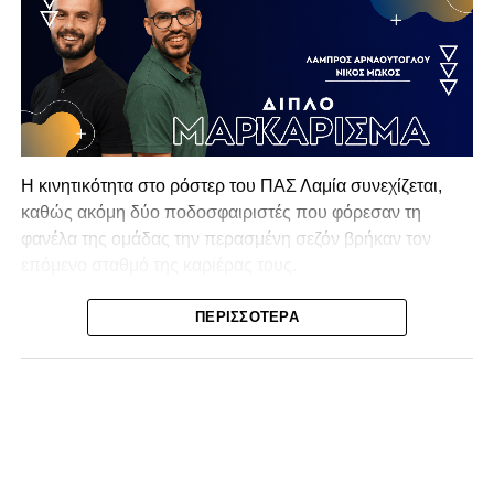
Η κινητικότητα στο ρόστερ του ΠΑΣ Λαμία συνεχίζεται,
καθώς ακόμη δύο ποδοσφαιριστές που φόρεσαν τη
φανέλα της ομάδας την περασμένη σεζόν βρήκαν τον
επόμενο σταθμό της καριέρας τους.
Ο λόγος για τον Βασίλη Τρούμπουλο και τον Χρυσόστομο
ΠΕΡΙΣΣΌΤΕΡΑ
Στάγκο, οι οποίοι θα συνεχίσουν μαζί την ποδοσφαιρική
τους πορεία στον Σαρωνικό Αναβύσσου, με τον σύλλογο
να ανακοινώνει επίσημα την απόκτησή τους.
Ιδιαίτερο ενδιαφέρον παρουσιάζει η περίπτωση του
Βασίλη Τρούμπουλου, ο οποίος βρέθηκε στο στόχαστρο