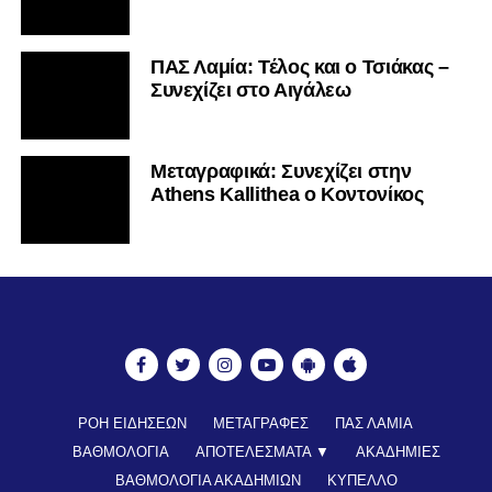
Mεταγραφικά: Συνεχίζει στην
Athens Kallithea ο Κοντονίκος
ΡΟΗ ΕΙΔΗΣΕΩΝ
ΜΕΤΑΓΡΑΦΕΣ
ΠΑΣ ΛΑΜΙΑ
ΒΑΘΜΟΛΟΓΙΑ
ΑΠΟΤΕΛΕΣΜΑΤΑ ▼
ΑΚΑΔΗΜΙΕΣ
ΒΑΘΜΟΛΟΓΙΑ ΑΚΑΔΗΜΙΩΝ
ΚΥΠΕΛΛΟ
ΝΕΑ ΑΠΟ ΕΛΛΑΔΑ
FUTSAL
ΠΟΔΟΣΦΑΙΡΟ ΓΥΝΑΙΚΩΝ
ALL TIME ROSTER
LAMIA POLIS 87,7 ▶︎
ΕΠΙΚΟΙΝΩΝΊΑ
© Copyright 2022 - All Rights Reserved |
Lamiara.gr