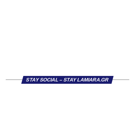
αρκετών ομάδων το φετινό καλοκαίρι. Ανάμεσα στους
συλλόγους που ενδιαφέρθηκαν έντονα για την απόκτησή
του ήταν η Κόρινθος και ο Ιωνικός, με την ομάδα της
Κορίνθου να εμφανίζεται για μεγάλο χρονικό διάστημα ως
το φαβορί για την υπογραφή του. Ωστόσο, η εξέλιξη ήταν
διαφορετική, καθώς ο 23χρονος αμυντικός επέλεξε τελικά
τον Σαρωνικό Αναβύσσου, όπου θα συναντήσει ξανά τον
πρώην συμπαίκτη του στον ΠΑΣ Λαμία, Χρυσόστομο
Στάγκο.
Η ανακοίνωση για τον Βασίλη Τρούμπουλο
STAY SOCIAL – STAY LAMIARA.GR
«Ο Α.Ο. Σαρωνικός Αναβύσσου ανακοινώνει την
απόκτηση του ποδοσφαιριστή Βασίλη Τρούμπουλου.
Ο Βασίλης, ο οποίος είναι 23 χρονών (γεννημένος το
2003), αγωνίζεται ως στόπερ και αμυντικός μέσος και την
περσινή σεζόν πραγματοποίησε γεμάτη χρονιά στη Γ’
Εθνική με τα χρώματα του ΠΑΣ Λαμία.