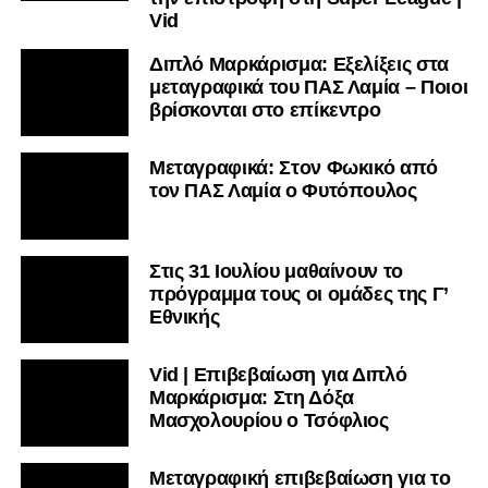
Μεταγραφικά: Στον Φωκικό από
τον ΠΑΣ Λαμία ο Φυτόπουλος
Στις 31 Ιουλίου μαθαίνουν το
πρόγραμμα τους οι ομάδες της Γ’
Εθνικής
Vid | Επιβεβαίωση για Διπλό
Μαρκάρισμα: Στη Δόξα
Μασχολουρίου ο Τσόφλιος
Μεταγραφική επιβεβαίωση για το
«Διπλό Μαρκάρισμα»: Στην
Κόρινθο ο Ντότης
Γ’ Εθνική: Όλες οι αλλαγές στο νέο
πρωτάθλημα – Κλήρωση, σέντρα
και νέο σύστημα playoffs