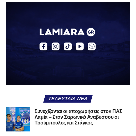
μετά από εκτέλεση κόρνερ, ο Τρούμπουλος βρήκε τη
μπάλα και ο Κουφιώτης με κεφαλιά την έστειλε στα δίχτυα
του Λαζαρίνα για το 1-0.
Το γκολ αυτό άλλαξε τη ροή του αγώνα, δίνοντας
ψυχολογία στη Λαμία που άρχισε να κρατά περισσότερο
την κατοχή. Τα Τρίκαλα προσπάθησαν να αντιδράσουν,
χωρίς όμως να δημιουργούν ουσιαστικές ευκαιρίες,
καθώς η άμυνα των παικτών του Βαγγέλη Στουρνάρα
λειτουργούσε αποτελεσματικά. Μέχρι το τέλος του πρώτου
μέρους, το ενδιαφέρον μεταφέρθηκε κυρίως στην εξέδρα,
με τον αγώνα να μην προσφέρει ιδιαίτερες συγκινήσεις.
Στο 45’ σημειώθηκε ένταση μετά από σκληρό μαρκάρισμα,
με τον διαιτητή να δείχνει κίτρινες κάρτες και στις δύο
ΤΕΛΕΥΤΑΊΑ ΝΈΑ
πλευρές, χωρίς όμως να αλλάξει κάτι στο σκορ.
Συνεχίζονται οι αποχωρήσεις στον ΠΑΣ
Το δεύτερο ημίχρονο ξεκίνησε σε παρόμοιο ρυθμό, ενώ το
Λαμία – Στον Σαρωνικό Αναβύσσου οι
δεύτερο γκολ της Ελασσόνας σε άλλο παιχνίδι μείωσε
Τρούμπουλος και Στάγκος
ακόμη περισσότερο το ενδιαφέρον της αναμέτρησης. Στο