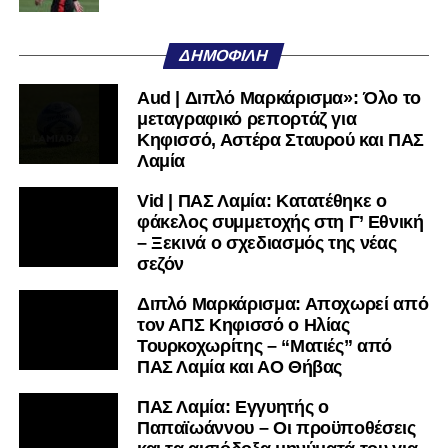
ΑΟ Τρίκαλα:
Στάγκος, Διαμαντής, Ματθαίου Ν.,
Κουφιώτης, Μαργαρίτης Α., Τρούμπουλος, Φράγκος,
ΔΗΜΟΦΙΛΉ
Αλτάνης, Βρέττας, Τσιάκας, Ντότης
Aud | Διπλό Μαρκάρισμα»: Όλο το
ΠΑΣ Λαμία:
Λαζαρίνας, Λαμπίρης, Ορφανός, Κοκκίνης,
μεταγραφικό ρεπορτάζ για
Παπαδάκος, Αντερέμι, Κάτανας, Βασίλας, Σκόνδρας Α.,
Κηφισσό, Αστέρα Σταυρού και ΠΑΣ
Μέτσε, Κακάμης
Λαμία
Vid | ΠΑΣ Λαμία: Κατατέθηκε ο
Ακολουθήστε το
lamiara.gr
στο
Google News
για να
φάκελος συμμετοχής στη Γ’ Εθνική
μαθαίνετε πρώτοι τα κυανόλευκα νέα στην Ελλάδα και τον
– Ξεκινά ο σχεδιασμός της νέας
υπόλοιπο κόσμο. Ακολουθήστε το lamiara.gr στο
σεζόν
Facebook
, στο
Twitter
και στο
Instagram
για να
μαθαίνετε σε χρόνο dt όλα τα νέα.
Διπλό Μαρκάρισμα: Αποχωρεί από
τον ΑΠΣ Κηφισσό ο Ηλίας
Τουρκοχωρίτης – “Ματιές” από
ΠΑΣ Λαμία και ΑΟ Θήβας
ΠΑΣ Λαμία: Εγγυητής ο
Παπαϊωάννου – Οι προϋποθέσεις