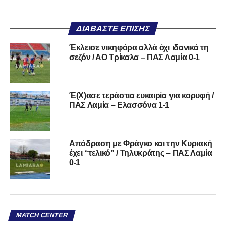
ΔΙΑΒΆΣΤΕ ΕΠΊΣΗΣ
Έκλεισε νικηφόρα αλλά όχι ιδανικά τη
σεζόν / ΑΟ Τρίκαλα – ΠΑΣ Λαμία 0-1
Έ(Χ)ασε τεράστια ευκαιρία για κορυφή /
ΠΑΣ Λαμία – Ελασσόνα 1-1
Απόδραση με Φράγκο και την Κυριακή
έχει “τελικό” / Τηλυκράτης – ΠΑΣ Λαμία
0-1
MATCH CENTER