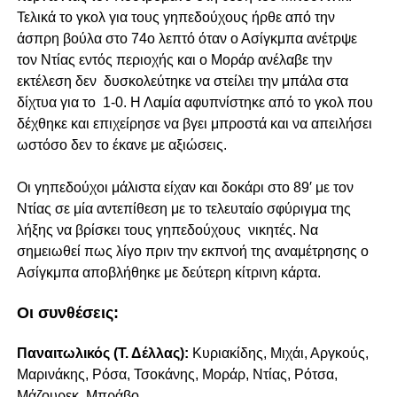
Τελικά το γκολ για τους γηπεδούχους ήρθε από την
άσπρη βούλα στο 74ο λεπτό όταν ο Ασίγκμπα ανέτρψε
τον Ντίας εντός περιοχής και ο Μοράρ ανέλαβε την
εκτέλεση δεν δυσκολεύτηκε να στείλει την μπάλα στα
δίχτυα για το 1-0. Η Λαμία αφυπνίστηκε από το γκολ που
δέχθηκε και επιχείρησε να βγει μπροστά και να απειλήσει
ωστόσο δεν το έκανε με αξιώσεις.
Οι γηπεδούχοι μάλιστα είχαν και δοκάρι στο 89′ με τον
Ντίας σε μία αντεπίθεση με το τελευταίο σφύριγμα της
λήξης να βρίσκει τους γηπεδούχους νικητές. Να
σημειωθεί πως λίγο πριν την εκπνοή της αναμέτρησης ο
Ασίγκμπα αποβλήθηκε με δεύτερη κίτρινη κάρτα.
Oι συνθέσεις:
Παναιτωλικός (Τ. Δέλλας):
Κυριακίδης, Μιχάι, Αργκούς,
Μαρινάκης, Ρόσα, Τσοκάνης, Μοράρ, Ντίας, Ρότσα,
Μάζουρεκ, Μπράβο