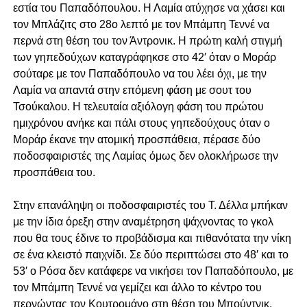
εστία του Παπαδόπουλου. Η Λαμία ατύχησε να χάσει και
τον Μπλάζιτς στο 28ο λεπτό με τον Μπάμπη Τεννέ να
περνά στη θέση του τον Άντρονικ. Η πρώτη καλή στιγμή
των γηπεδούχων καταγράφηκσε στο 42′ όταν ο Μοράρ
σούταρε με τον Παπαδόπουλο να του λέει όχι, με την
Λαμία να απαντά στην επόμενη φάση με σουτ του
Τσούκαλου. Η τελευταία αξιόλογη φάση του πρώτου
ημιχρόνου ανήκε και πάλι στους γηπεδούχους όταν ο
Μοράρ έκανε την ατομική προσπάθεια, πέρασε δύο
ποδοσφαιριστές της Λαμίας όμως δεν ολοκλήρωσε την
προσπάθεια του.
Στην επανάληψη οι ποδοσφαιριστές του Τ. Δέλλα μπήκαν
με την ίδια όρεξη στην αναμέτρηση ψάχνοντας το γκολ
που θα τους έδινε το προβάδισμα και πιθανότατα την νίκη
σε ένα κλειστό παιχνίδι. Σε δύο περιπτώσει στο 48′ και το
53′ ο Ρόσα δεν κατάφερε να νικήσει τον Παπαδόπουλο, με
τον Μπάμπη Τεννέ να γεμίζει και άλλο το κέντρο του
περνώντας τον Κουτρομάνο στη θέση του Μπούντνικ.