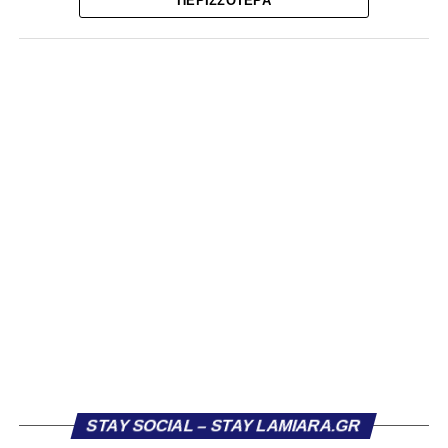
πρωτάθλημα και την πρόκριση στην επόμενη φάση!
ΠΕΡΙΣΣΌΤΕΡΑ
Δεύτερη θέση για τον ΠΑΣ Λαμία σε μία σεζόν που
ξεπέρασε την φετινή έκδοση του εαυτού του!
Τα Τρίκαλα μπήκαν πιο δυναμικά στην αναμέτρηση, χωρίς
όμως να καταφέρουν να απειλήσουν ουσιαστικά τη Λαμία.
Η πρώτη αξιόλογη στιγμή καταγράφηκε στο 13’, όταν ο
Κοκκίνης επιχείρησε απευθείας εκτέλεση φάουλ από
πλάγια θέση, με τη μπάλα να καταλήγει άουτ. Παρόμοια
κατάληξη είχε και η κεφαλιά του Αντερέμι δύο λεπτά
αργότερα, έπειτα από κόρνερ. Γενικά, στα μέσα του
πρώτου ημιχρόνου η ομάδα μας έδειχνε σημάδια
κόπωσης.
Πιθανόν αυτό να συνδεόταν και με το γεγονός ότι η
Ελασσόνα είχε ήδη προηγηθεί απέναντι στον Αστέρα
Σταυρού, κάνοντας το αποτέλεσμα στα Τρίκαλα λιγότερο
κρίσιμο. Παρ’ όλα αυτά, στην πρώτη ουσιαστική της
ευκαιρία, η Λαμία κατάφερε να ανοίξει το σκορ. Στο 26’,
STAY SOCIAL – STAY LAMIARA.GR