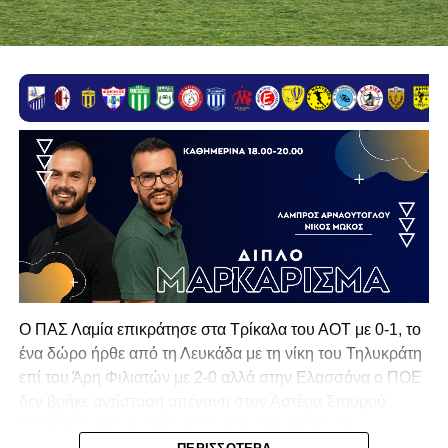
Ο ΠΑΣ Λαμία επικράτησε στα Τρίκαλα του ΑΟΤ με 0-1, το
ένα δώρο ήρθε από τη Λευκάδα με τη νίκη του Τηλυκράτη
επί του Άρη Φιλιατών με 2-0 αλλά στην Ελασσόνα ο ΠΟΕ
δεν βρήκε αντίσταση απέναντι στον Αστέρα Σταυρού
πετυχαίνοντας τη νίκη με 2-1 που του χαρίζει το