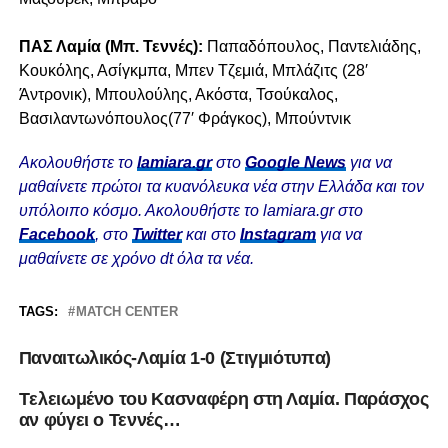
ΠΑΣ Λαμία (Μπ. Τεννές):
Παπαδόπουλος, Παντελιάδης,
Κουκόλης, Ασίγκμπα, Μπεν Τζεμιά, Μπλάζιτς (28′
Άντρονικ), Μπουλούλης, Ακόστα, Τσούκαλος,
Βασιλαντωνόπουλος(77′ Φράγκος), Μπούντνικ
Ακολουθήστε το
lamiara.gr
στο
Google News
για να
μαθαίνετε πρώτοι τα κυανόλευκα νέα στην Ελλάδα και τον
υπόλοιπο κόσμο. Ακολουθήστε το lamiara.gr στο
Facebook
, στο
Twitter
και στο
Instagram
για να
μαθαίνετε σε χρόνο dt όλα τα νέα.
TAGS:
MATCH CENTER
Παναιτωλικός-Λαμία 1-0 (Στιγμιότυπα)
Tελειωμένο του Κασναφέρη στη Λαμία. Παράσχος
αν φύγει ο Τεννές…