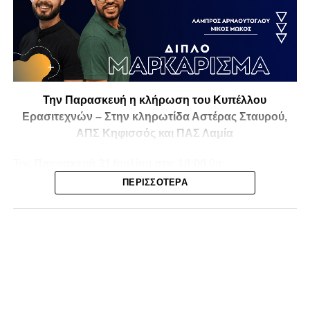
Την Παρασκευή η κλήρωση του Κυπέλλου
Ερασιτεχνών – Στην κληρωτίδα Αστέρας Σταυρού,
ΑΠΣ Κηφισσός και ΠΑΣ Λαμία
Την
Παρασκευή 31 Ιουλίου στις 10:00
θα
πραγματοποιηθεί στο ξενοδοχείο
Athens Marriott
η
ΠΕΡΙΣΣΌΤΕΡΑ
κλήρωση της
1ης και 2ης φάσης του Κυπέλλου
Ερασιτεχνικών Ομάδων
για την αγωνιστική περίοδο
2026-2027
, με το ενδιαφέρον να στρέφεται και στις ομάδες
της Φθιώτιδας που θα μπουν στη «μάχη» της
διοργάνωσης.
Στην κληρωτίδα θα βρίσκονται ο
Αστέρας Σταυρού
, ο