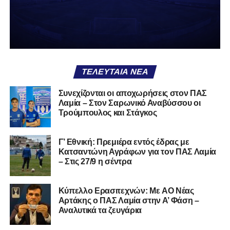
Α.Ο. Καρύστου
ΑΠΣ Κηφισσός
Κιθαιρών
ΠΑΣ Λαμία
Α.Ε. Μαλεσίνας
ΤΕΛΕΥΤΑΊΑ ΝΈΑ
Α.Ο. Νέας Αρτάκης
Συνεχίζονται οι αποχωρήσεις στον ΠΑΣ
Λαμία – Στον Σαρωνικό Αναβύσσου οι
Α.Ε. Προποντίς Χαλκίδας
Τρούμπουλος και Στάγκος
Ταμυναϊκός Αλιβερίου
Φωκικός
Γ’ Εθνική: Πρεμιέρα εντός έδρας με
Κατσαντώνη Αγράφων για τον ΠΑΣ Λαμία
– Στις 27/9 η σέντρα
Συνολικά, στην
1η φάση
της διοργάνωσης συμμετέχουν
130 ομάδες
από τη Γ’ Εθνική και οι Κυπελλούχοι ή
φιναλίστ των ΕΠΣ που δήλωσαν συμμετοχή. Οι ομάδες
Kύπελλο Ερασιτεχνών: Με AO Nέας
έχουν χωριστεί σε
14 γεωγραφικά γκρουπ
, ενώ μετά την
Αρτάκης ο ΠΑΣ Λαμία στην Α’ Φάση –
Αναλυτικά τα ζευγάρια
ολοκλήρωση της πρώτης φάσης θα προκύψουν
68
ομάδες
που θα συνεχίσουν στη διοργάνωση.