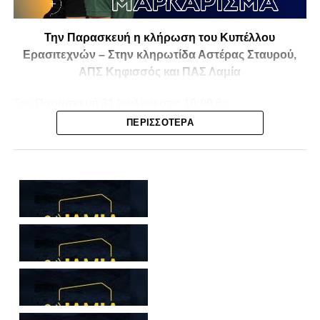
Την Παρασκευή η κλήρωση του Κυπέλλου
Ερασιτεχνών – Στην κληρωτίδα Αστέρας Σταυρού,
ΑΠΣ Κηφισσός και ΠΑΣ Λαμία
Την
Παρασκευή 31 Ιουλίου στις 10:00
θα
πραγματοποιηθεί στο ξενοδοχείο
Athens Marriott
η
ΠΕΡΙΣΣΌΤΕΡΑ
κλήρωση της
1ης και 2ης φάσης του Κυπέλλου
Ερασιτεχνικών Ομάδων
για την αγωνιστική περίοδο
2026-2027
, με το ενδιαφέρον να στρέφεται και στις ομάδες
της Φθιώτιδας που θα μπουν στη «μάχη» της
διοργάνωσης.
Στην κληρωτίδα θα βρίσκονται ο
Αστέρας Σταυρού
, ο
ΑΠΣ Κηφισσός
και ο
ΠΑΣ Λαμία
, οι οποίοι έχουν
τοποθετηθεί στο
9ο γκρουπ
, μαζί με ομάδες από τη
Βοιωτία, την Εύβοια, τη Φωκίδα και την Ευρυτανία.