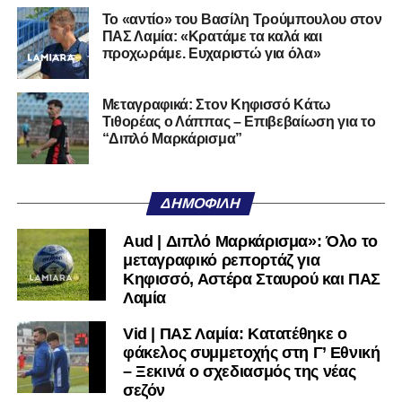
Το «αντίο» του Βασίλη Τρούμπουλου στον
Η διαδικασία της κλήρωσης θα μεταδοθεί
ζωντανά μέσω
ΠΑΣ Λαμία: «Κρατάμε τα καλά και
του καναλιού Hellenic Football Family της ΕΠΟ στο
προχωράμε. Ευχαριστώ για όλα»
YouTube
, με καλεσμένο τον προπονητή του Α.Ο.
Τρικάλων,
Νίκο Μπαδήμα
, του περσινού Κυπελλούχου
Μεταγραφικά: Στον Κηφισσό Κάτω
Ερασιτεχνών.
Τιθορέας ο Λάππας – Επιβεβαίωση για το
“Διπλό Μαρκάρισμα”
Ακολουθήστε το
lamiara.gr
στο
Google News
για να
μαθαίνετε πρώτοι τα κυανόλευκα νέα στην Ελλάδα και τον
υπόλοιπο κόσμο. Ακολουθήστε το lamiara.gr στο
ΔΗΜΟΦΙΛΉ
Facebook
, στο
Twitter
και στο
Instagram
για να
μαθαίνετε σε χρόνο dt όλα τα νέα.
Aud | Διπλό Μαρκάρισμα»: Όλο το
μεταγραφικό ρεπορτάζ για
Κηφισσό, Αστέρα Σταυρού και ΠΑΣ
Λαμία
Vid | ΠΑΣ Λαμία: Κατατέθηκε ο
φάκελος συμμετοχής στη Γ’ Εθνική
– Ξεκινά ο σχεδιασμός της νέας
σεζόν