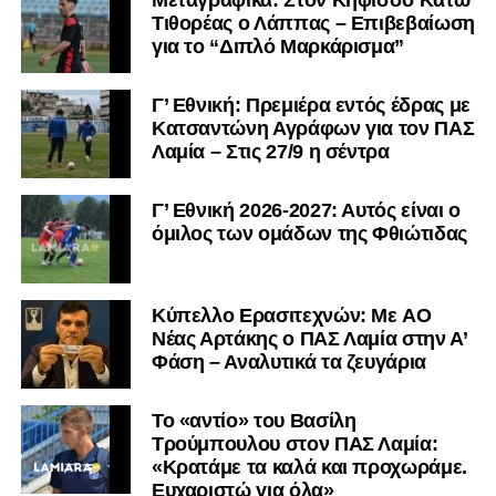
Τιθορέας ο Λάππας – Επιβεβαίωση
για το “Διπλό Μαρκάρισμα”
Γ’ Εθνική: Πρεμιέρα εντός έδρας με
Κατσαντώνη Αγράφων για τον ΠΑΣ
Λαμία – Στις 27/9 η σέντρα
Γ’ Εθνική 2026-2027: Αυτός είναι ο
όμιλος των ομάδων της Φθιώτιδας
Kύπελλο Ερασιτεχνών: Με AO
Nέας Αρτάκης ο ΠΑΣ Λαμία στην Α’
Φάση – Αναλυτικά τα ζευγάρια
Το «αντίο» του Βασίλη
Τρούμπουλου στον ΠΑΣ Λαμία:
«Κρατάμε τα καλά και προχωράμε.
Ευχαριστώ για όλα»