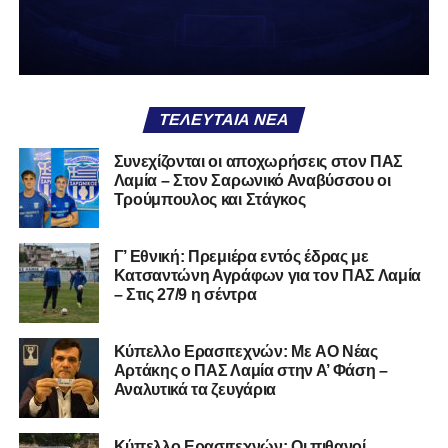
χειρότερο από το να ξέρεις ότι είσαι μικρός.
Το πιο ανησυχητικό δεν είναι η κατηγορία, είναι ότι
φίλαθλοι και περίγυρος, αντί για παράγοντες
σταθερότητας, γίνονται πολλαπλασιαστές αμφιβολίας.
ΤΕΛΕΥΤΑΊΑ ΝΈΑ
Ασχολούνται περισσότερο με τις «χάρες» των άλλων
παρά με τις δικές τους αδυναμίες. Σαν να ψάχνεις
Συνεχίζονται οι αποχωρήσεις στον ΠΑΣ
στον διπλανό το γιατί δεν βρέχει, ενώ κρατάς
Λαμία – Στον Σαρωνικό Αναβύσσου οι
ομπρέλα μέσα στο σαλόνι.
Τρούμπουλος και Στάγκος
Μια
ομάδα
με
brand
, με
ιστορική διαδρομή
, με
Γ’ Εθνική: Πρεμιέρα εντός έδρας με
εμπειρία
ανώτερων επιπέδων,
δεν μπορεί να εκπέμπει
Κατσαντώνη Αγράφων για τον ΠΑΣ Λαμία
εικόνα ομάδας-θύματος.
Δεν γίνεται να μιλά για «κέντρα
– Στις 27/9 η σέντρα
αποφάσεων» και «επιρροές» και «αδικίες».
Αυτά είναι
ομολογίες μειονεξίας. Και οι μεγάλες ομάδες δεν
Kύπελλο Ερασιτεχνών: Με AO Nέας
ομολογούν μειονεξία. Τη διορθώνουν.
Βέβαια αυτό
Αρτάκης ο ΠΑΣ Λαμία στην Α’ Φάση –
απαιτεί και ισχυρό διοικητικό αποτύπωμα. Κάτι που σε
Αναλυτικά τα ζευγάρια
αυτή την έκδοση του ΠΑΣ Λαμία, με όσα προηγήθηκαν το
καλοκαίρι και όσα ισχύουν σήμερα, λείπει. Μιλάμε για μία
Κύπελλο Ερασιτεχνών: Οι πιθανοί