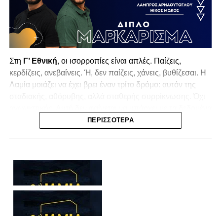
Στη
Γ’ Εθνική
, οι ισορροπίες είναι απλές. Παίζεις,
κερδίζεις, ανεβαίνεις. Ή, δεν παίζεις, χάνεις, βυθίζεσαι. Η
Λαμία
μοιάζει να έχει βρει έναν τρίτο δρόμο: αυτόν της
σταδιακής, αθόρυβης, αλλά σταθερής συρρίκνωσης. Όχι
αγωνιστικής. Αυτή δεν φαίνεται να υπάρχει με τα δεδομένα
της κατηγορίας. Της συρρίκνωσης της ίδιας της
ΠΕΡΙΣΣΌΤΕΡΑ
υπόστασής της.
Γράφει ο Νίκος Μώκος
Για μια ομάδα που πέρασε μια σχεδόν δεκαετία στα
σαλόνια της
Super League 1
, που έφτιαξε όνομα και
αναγνωρισιμότητα, δεν μπορεί η κουβέντα της πόλης να
είναι «μας αδικούν», «μας πολεμούν», «μας έχουν βάλει