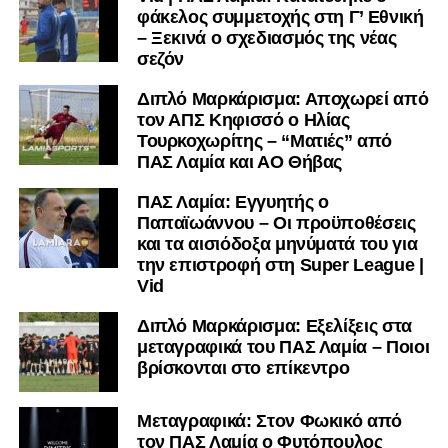
φάκελος συμμετοχής στη Γ’ Εθνική
– Ξεκινά ο σχεδιασμός της νέας
σεζόν
Διπλό Μαρκάρισμα: Αποχωρεί από
τον ΑΠΣ Κηφισσό ο Ηλίας
Τουρκοχωρίτης – “Ματιές” από
ΠΑΣ Λαμία και ΑΟ Θήβας
ΠΑΣ Λαμία: Εγγυητής ο
Παπαϊωάννου – Οι προϋποθέσεις
και τα αισιόδοξα μηνύματά του για
την επιστροφή στη Super League |
Vid
Διπλό Μαρκάρισμα: Εξελίξεις στα
μεταγραφικά του ΠΑΣ Λαμία – Ποιοι
βρίσκονται στο επίκεντρο
Μεταγραφικά: Στον Φωκικό από
τον ΠΑΣ Λαμία ο Φυτόπουλος