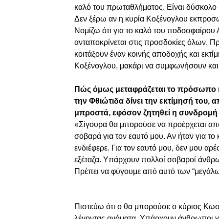
καλό του πρωταθλήματος. Είναι δύσκολο μ
Δεν ξέρω αν η κυρία Κοξένογλου εκπροσω
Νομίζω ότι για το καλό του ποδοσφαίρου
ανταποκρίνεται στις προσδοκίες όλων. Πρ
κοιτάξουν έναν κοινής αποδοχής και εκτ
Κοξένογλου, μακάρι να συμφωνήσουν και
Πώς όμως μεταφράζεται το πρόσωπο κο
την Φθιώτιδα δίνει την εκτίμησή του, 
μπροστά, εφόσον ζητηθεί η συνδρομή 
«Σίγουρα θα μπορούσε να προέρχεται από μ
σοβαρά για τον εαυτό μου. Αν ήταν για τ
ενδιέφερε. Για τον εαυτό μου, δεν μου αρ
εξέταζα. Υπάρχουν πολλοί σοβαροί άνθρωπ
Πρέπει να φύγουμε από αυτό των “μεγάλω
Πιστεύω ότι ο θα μπορούσε ο κύριος Κωσ
λέγοντας ονόματα. Υπάρχουν άνθρωποι γ