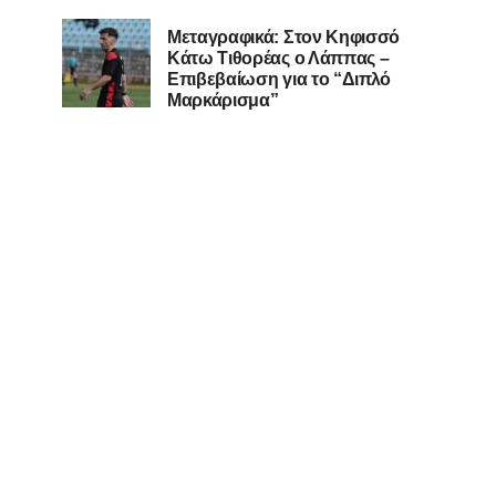
Μεταγραφικά: Στον Κηφισσό
Κάτω Τιθορέας ο Λάππας –
Επιβεβαίωση για το “Διπλό
Μαρκάρισμα”