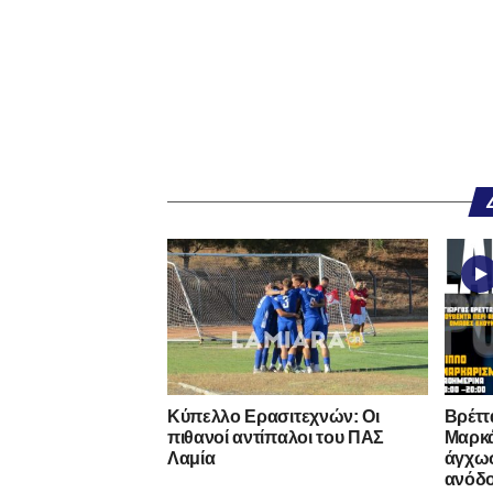
Κύπελλο Ερασιτεχνών: Οι
Βρέττ
πιθανοί αντίπαλοι του ΠΑΣ
Μαρκά
Λαμία
άγχωσ
ανόδ