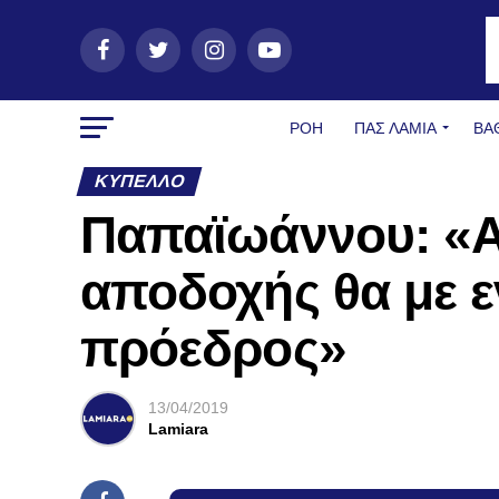
ΡΟΗ
ΠΑΣ ΛΑΜΊΑ
ΒΑ
ΚΎΠΕΛΛΟ
Παπαϊωάννου: «Α
αποδοχής θα με ε
πρόεδρος»
13/04/2019
Lamiara