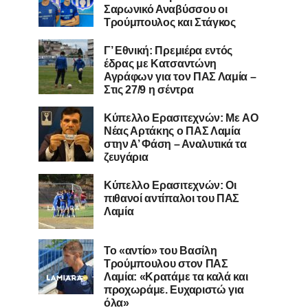
Σαρωνικό Αναβύσσου οι
Τρούμπουλος και Στάγκος
Γ’ Εθνική: Πρεμιέρα εντός
έδρας με Κατσαντώνη
Αγράφων για τον ΠΑΣ Λαμία –
Στις 27/9 η σέντρα
Kύπελλο Ερασιτεχνών: Με AO
Nέας Αρτάκης ο ΠΑΣ Λαμία
στην Α’ Φάση – Αναλυτικά τα
ζευγάρια
Κύπελλο Ερασιτεχνών: Οι
πιθανοί αντίπαλοι του ΠΑΣ
Λαμία
Το «αντίο» του Βασίλη
Τρούμπουλου στον ΠΑΣ
Λαμία: «Κρατάμε τα καλά και
προχωράμε. Ευχαριστώ για
όλα»