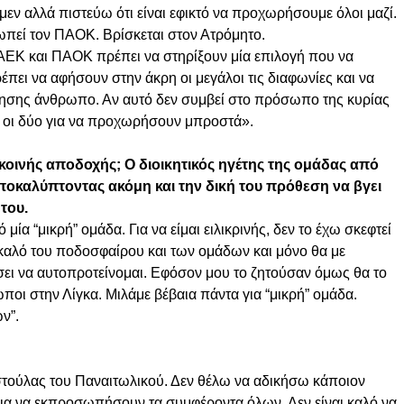
εν αλλά πιστεύω ότι είναι εφικτό να προχωρήσουμε όλοι μαζί.
πεί τον ΠΑΟΚ. Βρίσκεται στον Ατρόμητο.
 ΑΕΚ και ΠΑΟΚ πρέπει να στηρίξουν μία επιλογή που να
έπει να αφήσουν στην άκρη οι μεγάλοι τις διαφωνίες και να
ίμησης άνθρωπο. Αν αυτό δεν συμβεί στο πρόσωπο της κυρίας
 οι δύο για να προχωρήσουν μπροστά».
ινής αποδοχής; Ο διοικητικός ηγέτης της ομάδας από
αποκαλύπτοντας ακόμη και την δική του πρόθεση να βγει
του.
ία “μικρή” ομάδα. Για να είμαι ειλικρινής, δεν το έχω σκεφτεί
ο καλό του ποδοσφαίρου και των ομάδων και μόνο θα με
έσει να αυτοπροτείνομαι. Εφόσον μου το ζητούσαν όμως θα το
οι στην Λίγκα. Μιλάμε βέβαια πάντα για “μικρή” ομάδα.
ν”.
τούλας του Παναιτωλικού. Δεν θέλω να αδικήσω κάποιον
ια να εκπροσωπήσουν τα συμφέροντα όλων. Δεν είναι καλό να