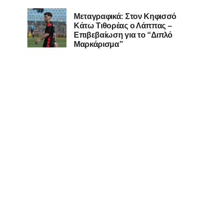
Μεταγραφικά: Στον Κηφισσό
Κάτω Τιθορέας ο Λάππας –
Επιβεβαίωση για το “Διπλό
Μαρκάρισμα”