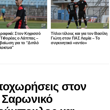
ραφικά: Στον Κηφισσό
Τίτλοι τέλους και για τον Βασίλη
Τιθορέας ο Λάππας –
Γιώτη στον ΠΑΣ Λαμία – Το
βαίωση για το “Διπλό
συγκινητικό «αντίο»
άρισμα”
αποχωρήσεις στον
ν Σαρωνικό