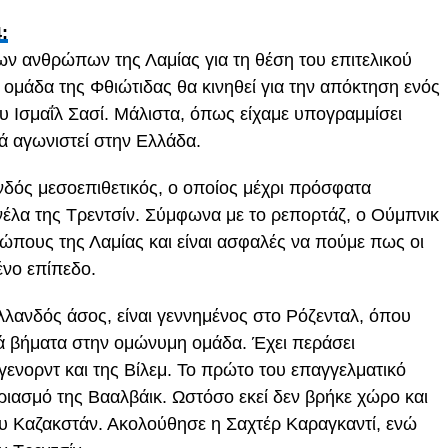
:
των ανθρώπων της Λαμίας για τη θέση του επιτελικού
 ομάδα της Φθιώτιδας θα κινηθεί για την απόκτηση ενός
υ Ισμαΐλ Σασί. Μάλιστα, όπως είχαμε υπογραμμίσει
νά αγωνιστεί στην Ελλάδα.
νδός μεσοεπιθετικός, ο οποίος μέχρι πρόσφατα
νέλα της Τρεντσίν. Σύμφωνα με το ρεπορτάζ, ο Ούμπνικ
ρώπους της Λαμίας και είναι ασφαλές να πούμε πως οι
ένο επίπεδο.
ανδός άσος, είναι γεννημένος στο Ρόζενταλ, όπου
ά βήματα στην ομώνυμη ομάδα. Έχει περάσει
γενορντ και της Βίλεμ. Το πρώτο του επαγγελματικό
ριασμό της Βααλβάικ. Ωστόσο εκεί δεν βρήκε χώρο και
υ Καζακστάν. Ακολούθησε η Σαχτέρ Καραγκαντί, ενώ