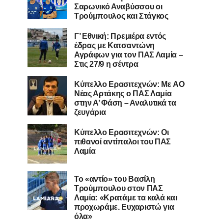
Σαρωνικό Αναβύσσου οι
Τρούμπουλος και Στάγκος
Γ’ Εθνική: Πρεμιέρα εντός
έδρας με Κατσαντώνη
Αγράφων για τον ΠΑΣ Λαμία –
Στις 27/9 η σέντρα
Kύπελλο Ερασιτεχνών: Με AO
Nέας Αρτάκης ο ΠΑΣ Λαμία
στην Α’ Φάση – Αναλυτικά τα
ζευγάρια
Κύπελλο Ερασιτεχνών: Οι
πιθανοί αντίπαλοι του ΠΑΣ
Λαμία
Το «αντίο» του Βασίλη
Τρούμπουλου στον ΠΑΣ
Λαμία: «Κρατάμε τα καλά και
προχωράμε. Ευχαριστώ για
όλα»