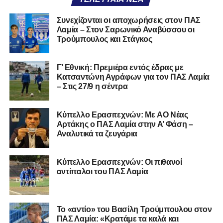
παρά με τις δικές τους αδυναμίες. Σαν να ψάχνεις
Συνεχίζονται οι αποχωρήσεις στον ΠΑΣ
στον διπλανό το γιατί δεν βρέχει, ενώ κρατάς
Λαμία – Στον Σαρωνικό Αναβύσσου οι
ομπρέλα μέσα στο σαλόνι.
Τρούμπουλος και Στάγκος
Μια
ομάδα
με
brand
, με
ιστορική διαδρομή
, με
Γ’ Εθνική: Πρεμιέρα εντός έδρας με
εμπειρία
ανώτερων επιπέδων,
δεν μπορεί να εκπέμπει
Κατσαντώνη Αγράφων για τον ΠΑΣ Λαμία
εικόνα ομάδας-θύματος.
Δεν γίνεται να μιλά για «κέντρα
– Στις 27/9 η σέντρα
αποφάσεων» και «επιρροές» και «αδικίες».
Αυτά είναι
ομολογίες μειονεξίας. Και οι μεγάλες ομάδες δεν
Kύπελλο Ερασιτεχνών: Με AO Nέας
ομολογούν μειονεξία. Τη διορθώνουν.
Βέβαια αυτό
Αρτάκης ο ΠΑΣ Λαμία στην Α’ Φάση –
απαιτεί και ισχυρό διοικητικό αποτύπωμα. Κάτι που σε
Αναλυτικά τα ζευγάρια
αυτή την έκδοση του ΠΑΣ Λαμία, με όσα προηγήθηκαν το
καλοκαίρι και όσα ισχύουν σήμερα, λείπει. Μιλάμε για μία
Κύπελλο Ερασιτεχνών: Οι πιθανοί
διοίκηση πρωτοδικείου που πήρε τη καυτή πατάτα
αντίπαλοι του ΠΑΣ Λαμία
άλλωστε. Δεν μπορούν να υπάρχουν απαιτήσεις.
Η Λαμία μπορεί να επιστρέψει. Έχει τον κόσμο, έχει το
Το «αντίο» του Βασίλη Τρούμπουλου στον
όνομα, έχει τη βάση. Αυτό που δεν έχει και πρέπει να
ΠΑΣ Λαμία: «Κρατάμε τα καλά και
ξαναβρεί είναι αυτοπεποίθηση. Όχι αλαζονεία.