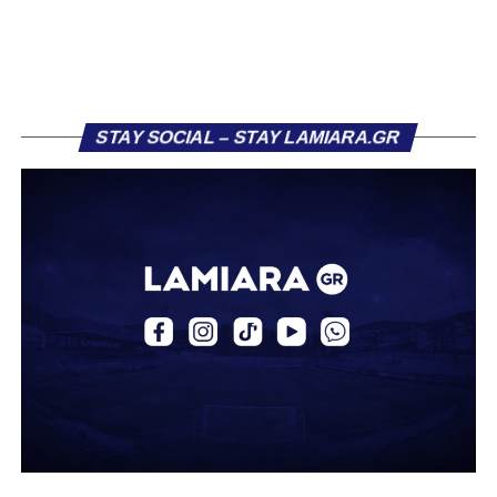
τον Σαρωνικό Αναβύσσου, όπου θα συναντήσει ξανά τον
πρώην συμπαίκτη του στον ΠΑΣ Λαμία, Χρυσόστομο
Στάγκο.
Η ανακοίνωση για τον Βασίλη Τρούμπουλο
STAY SOCIAL – STAY LAMIARA.GR
«Ο Α.Ο. Σαρωνικός Αναβύσσου ανακοινώνει την
απόκτηση του ποδοσφαιριστή Βασίλη Τρούμπουλου.
Ο Βασίλης, ο οποίος είναι 23 χρονών (γεννημένος το
2003), αγωνίζεται ως στόπερ και αμυντικός μέσος και την
περσινή σεζόν πραγματοποίησε γεμάτη χρονιά στη Γ’
Εθνική με τα χρώματα του ΠΑΣ Λαμία.
Στο παρελθόν αγωνίστηκε στην ΑΕΚ Β’, με την οποία
κατέγραψε 10 συμμετοχές στη Super League 2, καθώς
επίσης σε Εθνικό και Ζάκυνθο. Ξεκίνησε την καριέρα του
από τα τμήματα υποδομής του ΠΑΣ Λαμία, φτάνοντας
μέχρι την πρώτη ομάδα, με την οποία πραγματοποίησε
συμμετοχή στη Super League απέναντι στον Παναιτωλικό