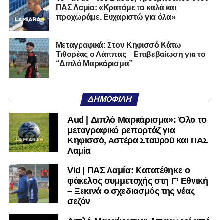
ποδοσφαιρική του διαδρομή από τον Απόλλωνα Σμύρνης.
ΠΑΣ Λαμία: «Κρατάμε τα καλά και
προχωράμε. Ευχαριστώ για όλα»
Τον καλωσορίζουμε στην οικογένεια του Σαρωνικού και
του ευχόμαστε υγεία και επιτυχίες.»
Μεταγραφικά: Στον Κηφισσό Κάτω
Τιθορέας ο Λάππας – Επιβεβαίωση για το
Ακολουθήστε το
lamiara.gr
στο
Google News
για να
“Διπλό Μαρκάρισμα”
μαθαίνετε πρώτοι τα κυανόλευκα νέα στην Ελλάδα και τον
υπόλοιπο κόσμο. Ακολουθήστε το lamiara.gr στο
Facebook
, στο
Twitter
και στο
Instagram
για να
ΔΗΜΟΦΙΛΉ
μαθαίνετε σε χρόνο dt όλα τα νέα.
Aud | Διπλό Μαρκάρισμα»: Όλο το
μεταγραφικό ρεπορτάζ για
Κηφισσό, Αστέρα Σταυρού και ΠΑΣ
Λαμία
Vid | ΠΑΣ Λαμία: Κατατέθηκε ο
φάκελος συμμετοχής στη Γ’ Εθνική
– Ξεκινά ο σχεδιασμός της νέας
σεζόν