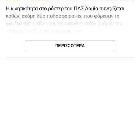
Η κινητικότητα στο ρόστερ του ΠΑΣ Λαμία συνεχίζεται,
καθώς ακόμη δύο ποδοσφαιριστές που φόρεσαν τη
φανέλα της ομάδας την περασμένη σεζόν βρήκαν τον
επόμενο σταθμό της καριέρας τους.
Ο λόγος για τον Βασίλη Τρούμπουλο και τον Χρυσόστομο
ΠΕΡΙΣΣΌΤΕΡΑ
Στάγκο, οι οποίοι θα συνεχίσουν μαζί την ποδοσφαιρική
τους πορεία στον Σαρωνικό Αναβύσσου, με τον σύλλογο
να ανακοινώνει επίσημα την απόκτησή τους.
Ιδιαίτερο ενδιαφέρον παρουσιάζει η περίπτωση του
Βασίλη Τρούμπουλου, ο οποίος βρέθηκε στο στόχαστρο
αρκετών ομάδων το φετινό καλοκαίρι. Ανάμεσα στους
συλλόγους που ενδιαφέρθηκαν έντονα για την απόκτησή
του ήταν η Κόρινθος και ο Ιωνικός, με την ομάδα της
Κορίνθου να εμφανίζεται για μεγάλο χρονικό διάστημα ως
το φαβορί για την υπογραφή του. Ωστόσο, η εξέλιξη ήταν
διαφορετική, καθώς ο 23χρονος αμυντικός επέλεξε τελικά