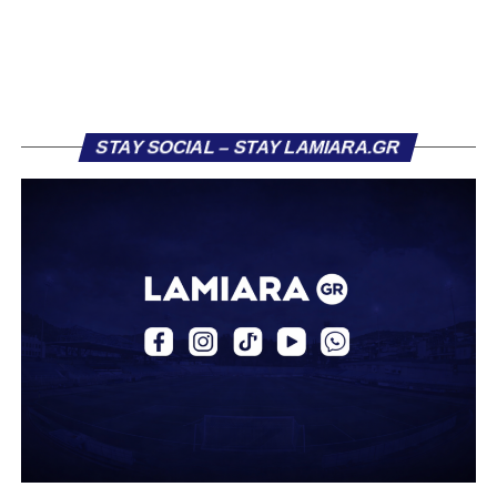
τον Σαρωνικό Αναβύσσου, όπου θα συναντήσει ξανά τον
πρώην συμπαίκτη του στον ΠΑΣ Λαμία, Χρυσόστομο
Στάγκο.
Η ανακοίνωση για τον Βασίλη Τρούμπουλο
STAY SOCIAL – STAY LAMIARA.GR
«Ο Α.Ο. Σαρωνικός Αναβύσσου ανακοινώνει την
απόκτηση του ποδοσφαιριστή Βασίλη Τρούμπουλου.
Ο Βασίλης, ο οποίος είναι 23 χρονών (γεννημένος το
2003), αγωνίζεται ως στόπερ και αμυντικός μέσος και την
περσινή σεζόν πραγματοποίησε γεμάτη χρονιά στη Γ’
Εθνική με τα χρώματα του ΠΑΣ Λαμία.
Στο παρελθόν αγωνίστηκε στην ΑΕΚ Β’, με την οποία
κατέγραψε 10 συμμετοχές στη Super League 2, καθώς
επίσης σε Εθνικό και Ζάκυνθο. Ξεκίνησε την καριέρα του
από τα τμήματα υποδομής του ΠΑΣ Λαμία, φτάνοντας
μέχρι την πρώτη ομάδα, με την οποία πραγματοποίησε