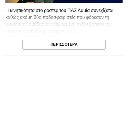
Η κινητικότητα στο ρόστερ του ΠΑΣ Λαμία συνεχίζεται,
καθώς ακόμη δύο ποδοσφαιριστές που φόρεσαν τη
φανέλα της ομάδας την περασμένη σεζόν βρήκαν τον
επόμενο σταθμό της καριέρας τους.
Ο λόγος για τον Βασίλη Τρούμπουλο και τον Χρυσόστομο
ΠΕΡΙΣΣΌΤΕΡΑ
Στάγκο, οι οποίοι θα συνεχίσουν μαζί την ποδοσφαιρική
τους πορεία στον Σαρωνικό Αναβύσσου, με τον σύλλογο
να ανακοινώνει επίσημα την απόκτησή τους.
Ιδιαίτερο ενδιαφέρον παρουσιάζει η περίπτωση του
Βασίλη Τρούμπουλου, ο οποίος βρέθηκε στο στόχαστρο
αρκετών ομάδων το φετινό καλοκαίρι. Ανάμεσα στους
συλλόγους που ενδιαφέρθηκαν έντονα για την απόκτησή
του ήταν η Κόρινθος και ο Ιωνικός, με την ομάδα της
Κορίνθου να εμφανίζεται για μεγάλο χρονικό διάστημα ως
το φαβορί για την υπογραφή του. Ωστόσο, η εξέλιξη ήταν
διαφορετική, καθώς ο 23χρονος αμυντικός επέλεξε τελικά