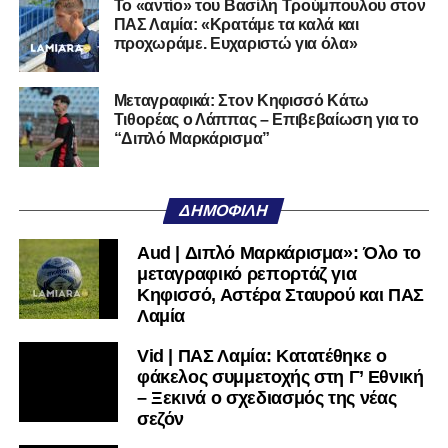
Το «αντίο» του Βασίλη Τρούμπουλου στον
ποδοσφαιρική του διαδρομή από τον Απόλλωνα Σμύρνης.
ΠΑΣ Λαμία: «Κρατάμε τα καλά και
προχωράμε. Ευχαριστώ για όλα»
Τον καλωσορίζουμε στην οικογένεια του Σαρωνικού και
του ευχόμαστε υγεία και επιτυχίες.»
Μεταγραφικά: Στον Κηφισσό Κάτω
Τιθορέας ο Λάππας – Επιβεβαίωση για το
Ακολουθήστε το
lamiara.gr
στο
Google News
για να
“Διπλό Μαρκάρισμα”
μαθαίνετε πρώτοι τα κυανόλευκα νέα στην Ελλάδα και τον
υπόλοιπο κόσμο. Ακολουθήστε το lamiara.gr στο
Facebook
, στο
Twitter
και στο
Instagram
για να
ΔΗΜΟΦΙΛΉ
μαθαίνετε σε χρόνο dt όλα τα νέα.
Aud | Διπλό Μαρκάρισμα»: Όλο το
μεταγραφικό ρεπορτάζ για
Κηφισσό, Αστέρα Σταυρού και ΠΑΣ
Λαμία
Vid | ΠΑΣ Λαμία: Κατατέθηκε ο
φάκελος συμμετοχής στη Γ’ Εθνική
– Ξεκινά ο σχεδιασμός της νέας
σεζόν