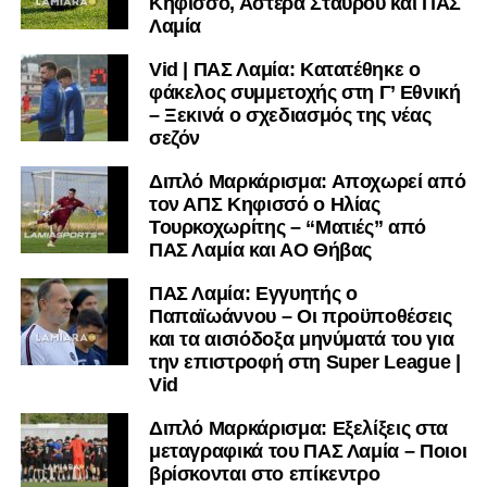
Κηφισσό, Αστέρα Σταυρού και ΠΑΣ
υπόλοιπο κόσμο. Ακολουθήστε το lamiara.gr στο
Λαμία
Facebook
, στο
Twitter
και στο
Instagram
για να
Vid | ΠΑΣ Λαμία: Κατατέθηκε ο
μαθαίνετε σε χρόνο dt όλα τα νέα.
φάκελος συμμετοχής στη Γ’ Εθνική
– Ξεκινά ο σχεδιασμός της νέας
σεζόν
Διπλό Μαρκάρισμα: Αποχωρεί από
τον ΑΠΣ Κηφισσό ο Ηλίας
Τουρκοχωρίτης – “Ματιές” από
ΠΑΣ Λαμία και ΑΟ Θήβας
ΠΑΣ Λαμία: Εγγυητής ο
Παπαϊωάννου – Οι προϋποθέσεις
και τα αισιόδοξα μηνύματά του για
την επιστροφή στη Super League |
Vid
Διπλό Μαρκάρισμα: Εξελίξεις στα
μεταγραφικά του ΠΑΣ Λαμία – Ποιοι
βρίσκονται στο επίκεντρο