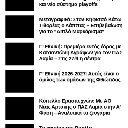
και νέο σύστημα playoffs
Μεταγραφικά: Στον Κηφισσό Κάτω
Τιθορέας ο Λάππας – Επιβεβαίωση
για το “Διπλό Μαρκάρισμα”
Γ’ Εθνική: Πρεμιέρα εντός έδρας με
Κατσαντώνη Αγράφων για τον ΠΑΣ
Λαμία – Στις 27/9 η σέντρα
Γ’ Εθνική 2026-2027: Αυτός είναι ο
όμιλος των ομάδων της Φθιώτιδας
Kύπελλο Ερασιτεχνών: Με AO
Nέας Αρτάκης ο ΠΑΣ Λαμία στην Α’
Φάση – Αναλυτικά τα ζευγάρια
Το «αντίο» του Βασίλη