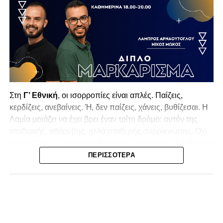
Στη
Γ’ Εθνική
, οι ισορροπίες είναι απλές. Παίζεις,
κερδίζεις, ανεβαίνεις. Ή, δεν παίζεις, χάνεις, βυθίζεσαι. Η
Λαμία
μοιάζει να έχει βρει έναν τρίτο δρόμο: αυτόν της
σταδιακής, αθόρυβης, αλλά σταθερής συρρίκνωσης. Όχι
αγωνιστικής. Αυτή δεν φαίνεται να υπάρχει με τα δεδομένα
της κατηγορίας. Της συρρίκνωσης της ίδιας της
ΠΕΡΙΣΣΌΤΕΡΑ
υπόστασής της.
Γράφει ο Νίκος Μώκος
Για μια ομάδα που πέρασε μια σχεδόν δεκαετία στα
σαλόνια της
Super League 1
, που έφτιαξε όνομα και