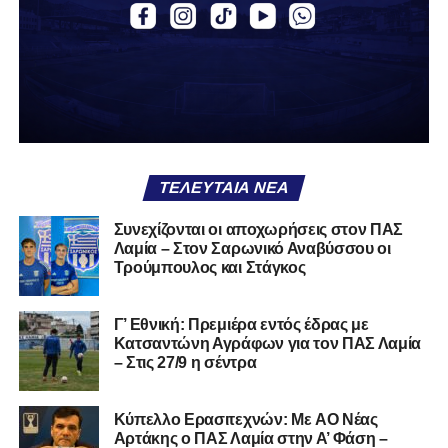
αν πρέπει να το φορέσεις ξανά ή να το χαρίσεις. Η Λαμία
δείχνει να μην ξέρει τι θέλει να είναι. Και αυτό είναι πάντα
χειρότερο από το να ξέρεις ότι είσαι μικρός.
Το πιο ανησυχητικό δεν είναι η κατηγορία, είναι ότι
φίλαθλοι και περίγυρος, αντί για παράγοντες
σταθερότητας, γίνονται πολλαπλασιαστές αμφιβολίας.
ΤΕΛΕΥΤΑΊΑ ΝΈΑ
Ασχολούνται περισσότερο με τις «χάρες» των άλλων
παρά με τις δικές τους αδυναμίες. Σαν να ψάχνεις
Συνεχίζονται οι αποχωρήσεις στον ΠΑΣ
στον διπλανό το γιατί δεν βρέχει, ενώ κρατάς
Λαμία – Στον Σαρωνικό Αναβύσσου οι
ομπρέλα μέσα στο σαλόνι.
Τρούμπουλος και Στάγκος
Μια
ομάδα
με
brand
, με
ιστορική διαδρομή
, με
Γ’ Εθνική: Πρεμιέρα εντός έδρας με
εμπειρία
ανώτερων επιπέδων,
δεν μπορεί να εκπέμπει
Κατσαντώνη Αγράφων για τον ΠΑΣ Λαμία
εικόνα ομάδας-θύματος.
Δεν γίνεται να μιλά για «κέντρα
– Στις 27/9 η σέντρα
αποφάσεων» και «επιρροές» και «αδικίες».
Αυτά είναι
ομολογίες μειονεξίας. Και οι μεγάλες ομάδες δεν
Kύπελλο Ερασιτεχνών: Με AO Nέας
ομολογούν μειονεξία. Τη διορθώνουν.
Βέβαια αυτό
Αρτάκης ο ΠΑΣ Λαμία στην Α’ Φάση –
απαιτεί και ισχυρό διοικητικό αποτύπωμα. Κάτι που σε