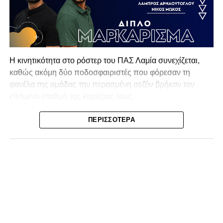
Η κινητικότητα στο ρόστερ του ΠΑΣ Λαμία συνεχίζεται,
καθώς ακόμη δύο ποδοσφαιριστές που φόρεσαν τη
φανέλα της ομάδας την περασμένη σεζόν βρήκαν τον
επόμενο σταθμό της καριέρας τους.
Ο λόγος για τον Βασίλη Τρούμπουλο και τον Χρυσόστομο
ΠΕΡΙΣΣΌΤΕΡΑ
Στάγκο, οι οποίοι θα συνεχίσουν μαζί την ποδοσφαιρική
τους πορεία στον Σαρωνικό Αναβύσσου, με τον σύλλογο
να ανακοινώνει επίσημα την απόκτησή τους.
Ιδιαίτερο ενδιαφέρον παρουσιάζει η περίπτωση του
Βασίλη Τρούμπουλου, ο οποίος βρέθηκε στο στόχαστρο
αρκετών ομάδων το φετινό καλοκαίρι. Ανάμεσα στους
συλλόγους που ενδιαφέρθηκαν έντονα για την απόκτησή