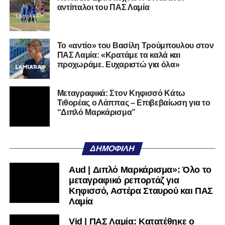
στη Γ’ Εθνική με τον ΠΑΣ Λαμία. Στο παρελθόν
αντίπαλοι του ΠΑΣ Λαμία
αγωνίστηκε στον Λεβαδειακό, ενώ πέρασε και από ομάδες
της Serie D στην Ιταλία, όπως οι Nocerina, S. Maria
Cilento και Castrovillari, έχοντας ξεκινήσει την
Το «αντίο» του Βασίλη Τρούμπουλου στον
ποδοσφαιρική του διαδρομή από τον Απόλλωνα Σμύρνης.
ΠΑΣ Λαμία: «Κρατάμε τα καλά και
προχωράμε. Ευχαριστώ για όλα»
Τον καλωσορίζουμε στην οικογένεια του Σαρωνικού και
του ευχόμαστε υγεία και επιτυχίες.»
Μεταγραφικά: Στον Κηφισσό Κάτω
Τιθορέας ο Λάππας – Επιβεβαίωση για το
Ακολουθήστε το
lamiara.gr
στο
Google News
για να
“Διπλό Μαρκάρισμα”
μαθαίνετε πρώτοι τα κυανόλευκα νέα στην Ελλάδα και τον
υπόλοιπο κόσμο. Ακολουθήστε το lamiara.gr στο
Facebook
, στο
Twitter
και στο
Instagram
για να
ΔΗΜΟΦΙΛΉ
μαθαίνετε σε χρόνο dt όλα τα νέα.
Aud | Διπλό Μαρκάρισμα»: Όλο το
μεταγραφικό ρεπορτάζ για
Κηφισσό, Αστέρα Σταυρού και ΠΑΣ
Λαμία
Vid | ΠΑΣ Λαμία: Κατατέθηκε ο