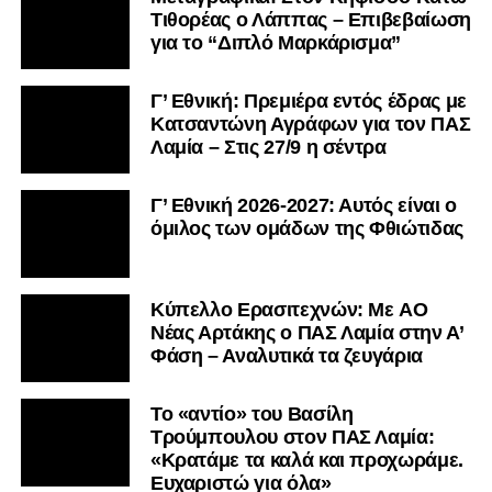
Τιθορέας ο Λάππας – Επιβεβαίωση
για το “Διπλό Μαρκάρισμα”
Γ’ Εθνική: Πρεμιέρα εντός έδρας με
Κατσαντώνη Αγράφων για τον ΠΑΣ
Λαμία – Στις 27/9 η σέντρα
Γ’ Εθνική 2026-2027: Αυτός είναι ο
όμιλος των ομάδων της Φθιώτιδας
Kύπελλο Ερασιτεχνών: Με AO
Nέας Αρτάκης ο ΠΑΣ Λαμία στην Α’
Φάση – Αναλυτικά τα ζευγάρια
Το «αντίο» του Βασίλη
Τρούμπουλου στον ΠΑΣ Λαμία:
«Κρατάμε τα καλά και προχωράμε.
Ευχαριστώ για όλα»