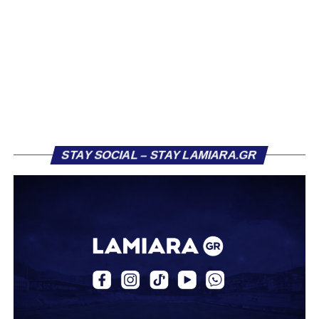
του ήταν η Κόρινθος και ο Ιωνικός, με την ομάδα της
Κορίνθου να εμφανίζεται για μεγάλο χρονικό διάστημα ως
το φαβορί για την υπογραφή του. Ωστόσο, η εξέλιξη ήταν
διαφορετική, καθώς ο 23χρονος αμυντικός επέλεξε τελικά
τον Σαρωνικό Αναβύσσου, όπου θα συναντήσει ξανά τον
πρώην συμπαίκτη του στον ΠΑΣ Λαμία, Χρυσόστομο
Στάγκο.
Η ανακοίνωση για τον Βασίλη Τρούμπουλο
STAY SOCIAL – STAY LAMIARA.GR
«Ο Α.Ο. Σαρωνικός Αναβύσσου ανακοινώνει την
απόκτηση του ποδοσφαιριστή Βασίλη Τρούμπουλου.
Ο Βασίλης, ο οποίος είναι 23 χρονών (γεννημένος το
2003), αγωνίζεται ως στόπερ και αμυντικός μέσος και την
περσινή σεζόν πραγματοποίησε γεμάτη χρονιά στη Γ’
Εθνική με τα χρώματα του ΠΑΣ Λαμία.
Στο παρελθόν αγωνίστηκε στην ΑΕΚ Β’, με την οποία
κατέγραψε 10 συμμετοχές στη Super League 2, καθώς