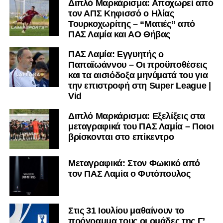
Διπλό Μαρκάρισμα: Αποχωρεί από
τον ΑΠΣ Κηφισσό ο Ηλίας
Τουρκοχωρίτης – “Ματιές” από
ΠΑΣ Λαμία και ΑΟ Θήβας
ΠΑΣ Λαμία: Εγγυητής ο
Παπαϊωάννου – Οι προϋποθέσεις
και τα αισιόδοξα μηνύματά του για
την επιστροφή στη Super League |
Vid
Διπλό Μαρκάρισμα: Εξελίξεις στα
μεταγραφικά του ΠΑΣ Λαμία – Ποιοι
βρίσκονται στο επίκεντρο
Μεταγραφικά: Στον Φωκικό από
τον ΠΑΣ Λαμία ο Φυτόπουλος
Στις 31 Ιουλίου μαθαίνουν το
πρόγραμμα τους οι ομάδες της Γ’