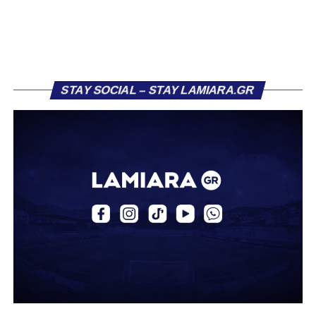
τον Σαρωνικό Αναβύσσου, όπου θα συναντήσει ξανά τον
πρώην συμπαίκτη του στον ΠΑΣ Λαμία, Χρυσόστομο
Στάγκο.
Η ανακοίνωση για τον Βασίλη Τρούμπουλο
STAY SOCIAL – STAY LAMIARA.GR
«Ο Α.Ο. Σαρωνικός Αναβύσσου ανακοινώνει την
απόκτηση του ποδοσφαιριστή Βασίλη Τρούμπουλου.
Ο Βασίλης, ο οποίος είναι 23 χρονών (γεννημένος το
2003), αγωνίζεται ως στόπερ και αμυντικός μέσος και την
περσινή σεζόν πραγματοποίησε γεμάτη χρονιά στη Γ’
Εθνική με τα χρώματα του ΠΑΣ Λαμία.
Στο παρελθόν αγωνίστηκε στην ΑΕΚ Β’, με την οποία
κατέγραψε 10 συμμετοχές στη Super League 2, καθώς
επίσης σε Εθνικό και Ζάκυνθο. Ξεκίνησε την καριέρα του
από τα τμήματα υποδομής του ΠΑΣ Λαμία, φτάνοντας
μέχρι την πρώτη ομάδα, με την οποία πραγματοποίησε
συμμετοχή στη Super League απέναντι στον Παναιτωλικό