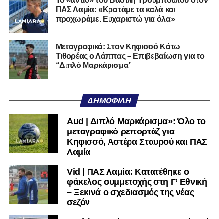
Το «αντίο» του Βασίλη Τρούμπουλου στον
ποδοσφαιρική του διαδρομή από τον Απόλλωνα Σμύρνης.
ΠΑΣ Λαμία: «Κρατάμε τα καλά και
προχωράμε. Ευχαριστώ για όλα»
Τον καλωσορίζουμε στην οικογένεια του Σαρωνικού και
του ευχόμαστε υγεία και επιτυχίες.»
Μεταγραφικά: Στον Κηφισσό Κάτω
Τιθορέας ο Λάππας – Επιβεβαίωση για το
Ακολουθήστε το
lamiara.gr
στο
Google News
για να
“Διπλό Μαρκάρισμα”
μαθαίνετε πρώτοι τα κυανόλευκα νέα στην Ελλάδα και τον
υπόλοιπο κόσμο. Ακολουθήστε το lamiara.gr στο
Facebook
, στο
Twitter
και στο
Instagram
για να
ΔΗΜΟΦΙΛΉ
μαθαίνετε σε χρόνο dt όλα τα νέα.
Aud | Διπλό Μαρκάρισμα»: Όλο το
μεταγραφικό ρεπορτάζ για
Κηφισσό, Αστέρα Σταυρού και ΠΑΣ
Λαμία
Vid | ΠΑΣ Λαμία: Κατατέθηκε ο
φάκελος συμμετοχής στη Γ’ Εθνική
– Ξεκινά ο σχεδιασμός της νέας
σεζόν