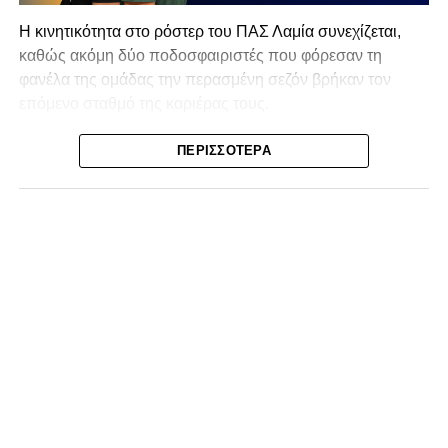
Η κινητικότητα στο ρόστερ του ΠΑΣ Λαμία συνεχίζεται,
καθώς ακόμη δύο ποδοσφαιριστές που φόρεσαν τη
φανέλα της ομάδας την περασμένη σεζόν βρήκαν τον
επόμενο σταθμό της καριέρας τους.
Ο λόγος για τον Βασίλη Τρούμπουλο και τον Χρυσόστομο
ΠΕΡΙΣΣΌΤΕΡΑ
Στάγκο, οι οποίοι θα συνεχίσουν μαζί την ποδοσφαιρική
τους πορεία στον Σαρωνικό Αναβύσσου, με τον σύλλογο
να ανακοινώνει επίσημα την απόκτησή τους.
Ιδιαίτερο ενδιαφέρον παρουσιάζει η περίπτωση του
Βασίλη Τρούμπουλου, ο οποίος βρέθηκε στο στόχαστρο
αρκετών ομάδων το φετινό καλοκαίρι. Ανάμεσα στους
συλλόγους που ενδιαφέρθηκαν έντονα για την απόκτησή
του ήταν η Κόρινθος και ο Ιωνικός, με την ομάδα της
Κορίνθου να εμφανίζεται για μεγάλο χρονικό διάστημα ως
το φαβορί για την υπογραφή του. Ωστόσο, η εξέλιξη ήταν
διαφορετική, καθώς ο 23χρονος αμυντικός επέλεξε τελικά