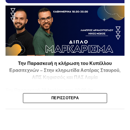
Την Παρασκευή η κλήρωση του Κυπέλλου
Ερασιτεχνών – Στην κληρωτίδα Αστέρας Σταυρού,
ΑΠΣ Κηφισσός και ΠΑΣ Λαμία
Την
Παρασκευή 31 Ιουλίου στις 10:00
θα
πραγματοποιηθεί στο ξενοδοχείο
Athens Marriott
η
ΠΕΡΙΣΣΌΤΕΡΑ
κλήρωση της
1ης και 2ης φάσης του Κυπέλλου
Ερασιτεχνικών Ομάδων
για την αγωνιστική περίοδο
2026-2027
, με το ενδιαφέρον να στρέφεται και στις ομάδες
της Φθιώτιδας που θα μπουν στη «μάχη» της