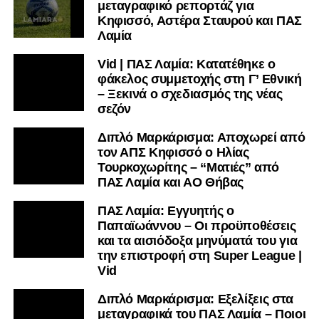
μεταγραφικό ρεπορτάζ για
Κηφισσό, Αστέρα Σταυρού και ΠΑΣ
Λαμία
Vid | ΠΑΣ Λαμία: Κατατέθηκε ο
φάκελος συμμετοχής στη Γ’ Εθνική
– Ξεκινά ο σχεδιασμός της νέας
σεζόν
Διπλό Μαρκάρισμα: Αποχωρεί από
τον ΑΠΣ Κηφισσό ο Ηλίας
Τουρκοχωρίτης – “Ματιές” από
ΠΑΣ Λαμία και ΑΟ Θήβας
ΠΑΣ Λαμία: Εγγυητής ο
Παπαϊωάννου – Οι προϋποθέσεις
και τα αισιόδοξα μηνύματά του για
την επιστροφή στη Super League |
Vid
Διπλό Μαρκάρισμα: Εξελίξεις στα
μεταγραφικά του ΠΑΣ Λαμία – Ποιοι