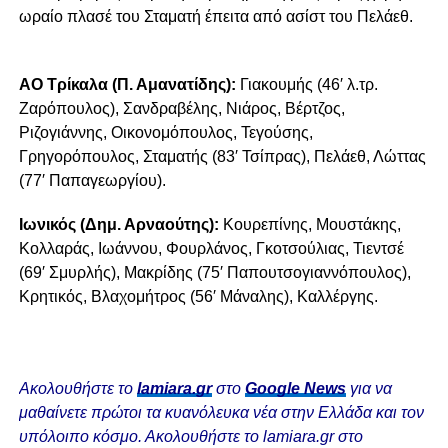
ωραίο πλασέ του Σταματή έπειτα από ασίστ του Πελάεθ.
ΑΟ Τρίκαλα (Π. Αμανατίδης):
Γιακουμής (46′ λ.τρ.
Ζαρόπουλος), Σανδραβέλης, Νιάρος, Βέρτζος,
Ριζογιάννης, Οικονομόπουλος, Τεγούσης,
Γρηγορόπουλος, Σταματής (83′ Τσίπρας), Πελάεθ, Λώττας
(77′ Παπαγεωργίου).
Ιωνικός (Δημ. Αρναούτης):
Κουρεπίνης, Μουστάκης,
Κολλαράς, Ιωάννου, Φουρλάνος, Γκοτσούλιας, Τιεντσέ
(69′ Σμυρλής), Μακρίδης (75′ Παπουτσογιαννόπουλος),
Κρητικός, Βλαχομήτρος (56′ Μάναλης), Καλλέργης.
Ακολουθήστε το
lamiara.gr
στο
Google News
για να
μαθαίνετε πρώτοι τα κυανόλευκα νέα στην Ελλάδα και τον
υπόλοιπο κόσμο. Ακολουθήστε το lamiara.gr στο