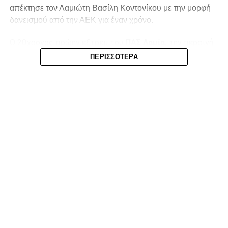
απέκτησε τον Λαμιώτη Βασίλη Κοντονίκου με την μορφή
δανεισμού από την ΑΕΚ για έναν χρόνο.
Ο 20χρονος πρώην εξτρεμ του
ΠΑΣ Λαμία,
την περσινή
σεζόν στην Superbet League 2 είχε απολογισμό 20
ΠΕΡΙΣΣΌΤΕΡΑ
συμμετοχές, δύο γκολ και ισάριθμες ασίστ με τον ΠΑΣ
Γιάννινα. Στο παρελθόν έχει αγωνιστεί σε Λαμία (10
συμμετοχές, ένα γκολ) και ΑΕΚ Β (12 συμμετοχές, τρία
γκολ και δύο ασίστ).
Η ανακοίνωση της ΠΑΕ:
«Η Athens Kallithea FC ανακοινώνει την απόκτηση του
εξτρέμ Βασίλη Κοντονίκου, 20 ετών, με τη μορφή
δανεισμού από την ΑΕΚ.
Γεννημένος στη Λαμία, ο Κοντονίκος αναδείχθηκε από την
ακαδημία του ΠΑΣ Λαμία και πραγματοποίησε το
ντεμπούτο του με την πρώτη ομάδα τη σεζόν 2023/24.
Στους τελευταίους τρεις μήνες της αγωνιστικής περιόδου