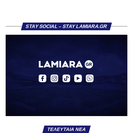
κατέγραψε οκτώ συμμετοχές, πετυχαίνοντας ένα γκολ,
επίδοση που του χάρισε τη μεταγραφή του στην ΑΕΚ τον
Ιούλιο 2024.
STAY SOCIAL – STAY LAMIARA.GR
Στην πρώτη του σεζόν στην ΑΕΚ, σημείωσε τρία γκολ
και μοίρασε δύο ασίστ σε 12 συμμετοχές με την ΑΕΚ Β.
Την περασμένη αγωνιστική περίοδο αγωνίστηκε ως
δανεικός στον ΠΑΣ Γιάννινα, όπου απέκτησε πολύτιμες
εμπειρίες, καταγράφοντας δύο γκολ και δύο ασίστ σε
20 αγώνες. Σε διεθνές επίπεδο, ο Κοντονίκος φόρεσε τη
φανέλα της Εθνικής Ελλάδας Κ19, μετρώντας 10
συμμετοχές και δύο γκολ.
Καλωσήρθες, Βασίλη».
Ακολουθήστε το
lamiara.gr
στο
Google News
για να
μαθαίνετε πρώτοι τα κυανόλευκα νέα στην Ελλάδα και τον
υπόλοιπο κόσμο. Ακολουθήστε το lamiara.gr στο
Facebook
, στο
Twitter
και στο
Instagram
για να
ΤΕΛΕΥΤΑΊΑ ΝΈΑ
μαθαίνετε σε χρόνο dt όλα τα νέα.