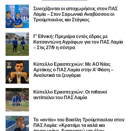
Συνεχίζονται οι αποχωρήσεις στον ΠΑΣ
Λαμία – Στον Σαρωνικό Αναβύσσου οι
Τρούμπουλος και Στάγκος
Γ’ Εθνική: Πρεμιέρα εντός έδρας με
Κατσαντώνη Αγράφων για τον ΠΑΣ Λαμία
– Στις 27/9 η σέντρα
Kύπελλο Ερασιτεχνών: Με AO Nέας
Αρτάκης ο ΠΑΣ Λαμία στην Α’ Φάση –
Αναλυτικά τα ζευγάρια
Κύπελλο Ερασιτεχνών: Οι πιθανοί
αντίπαλοι του ΠΑΣ Λαμία
Το «αντίο» του Βασίλη Τρούμπουλου στον
ΠΑΣ Λαμία: «Κρατάμε τα καλά και
προχωράμε. Ευχαριστώ για όλα»