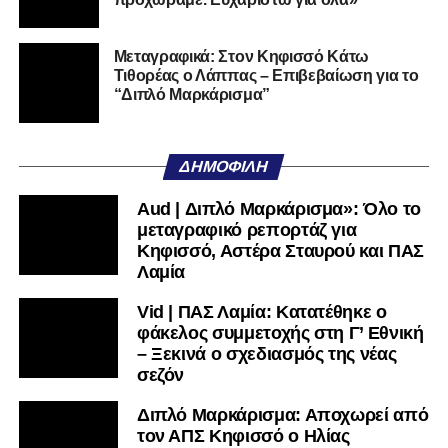
Αυτοπεποίθηση.
Αν η Λαμία συνεχίσει να μικραίνει τον εαυτό της, δεν θα
Μεταγραφικά: Στον Κηφισσό Κάτω
Τιθορέας ο Λάππας – Επιβεβαίωση για το
χρειαστεί κανείς άλλος να το κάνει.
“Διπλό Μαρκάρισμα”
Όταν αποφασίσει να συνειδητοποιήσει ότι είναι
μεγάλη, τότε η Γ’ Εθνική θα μοιάζει από μόνη της
ΔΗΜΟΦΙΛΉ
πολύ μικρή.
Aud | Διπλό Μαρκάρισμα»: Όλο το
Ακολουθήστε το
lamiara.gr
στο
Google News
για να
μεταγραφικό ρεπορτάζ για
μαθαίνετε πρώτοι τα κυανόλευκα νέα στην Ελλάδα και τον
Κηφισσό, Αστέρα Σταυρού και ΠΑΣ
υπόλοιπο κόσμο. Ακολουθήστε το lamiara.gr στο
Λαμία
Facebook
, στο
Twitter
και στο
Instagram
για να
Vid | ΠΑΣ Λαμία: Κατατέθηκε ο
μαθαίνετε σε χρόνο dt όλα τα νέα.
φάκελος συμμετοχής στη Γ’ Εθνική
– Ξεκινά ο σχεδιασμός της νέας
σεζόν
Διπλό Μαρκάρισμα: Αποχωρεί από
τον ΑΠΣ Κηφισσό ο Ηλίας