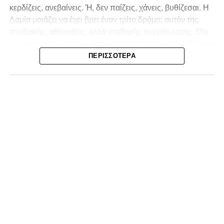
κερδίζεις, ανεβαίνεις. Ή, δεν παίζεις, χάνεις, βυθίζεσαι. Η
Λαμία
μοιάζει να έχει βρει έναν τρίτο δρόμο: αυτόν της
σταδιακής, αθόρυβης, αλλά σταθερής συρρίκνωσης. Όχι
αγωνιστικής. Αυτή δεν φαίνεται να υπάρχει με τα δεδομένα
της κατηγορίας. Της συρρίκνωσης της ίδιας της
ΠΕΡΙΣΣΌΤΕΡΑ
υπόστασής της.
Γράφει ο Νίκος Μώκος
Για μια ομάδα που πέρασε μια σχεδόν δεκαετία στα
σαλόνια της
Super League 1
, που έφτιαξε όνομα και
αναγνωρισιμότητα, δεν μπορεί η κουβέντα της πόλης να
είναι «μας αδικούν», «μας πολεμούν», «μας έχουν βάλει
στο μάτι».
Αυτά είναι πολυτέλειες των μικρών
.
Όχι των
ομάδων που ζητούν να παραμείνουν μεγάλες, έστω
και μέσα σε μια μικρή κατηγορία.
Η Λαμία, αντί να λειτουργεί ως το κεντρικό σημείο
αναφοράς του ποδοσφαιρικού χάρτη στον
Νομός