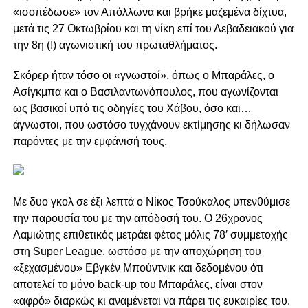
«ισοπέδωσε» τον Απόλλωνα και βρήκε μαζεμένα δίχτυα,
μετά τις 27 Οκτωβρίου και τη νίκη επί του Λεβαδειακού για
την 8η (!) αγωνιστική του πρωταθλήματος.
Σκόρερ ήταν τόσο οι «γνωστοί», όπως ο Μπαράλες, ο
Ασίγκμπα και ο Βασιλαντωνόπουλος, που αγωνίζονται
ως βασικοί υπό τις οδηγίες του Χάβου, όσο και…
άγνωστοι, που ωστόσο τυγχάνουν εκτίμησης κι δήλωσαν
παρόντες με την εμφάνισή τους.
Με δυο γκολ σε έξι λεπτά ο Νίκος Τσούκαλος υπενθύμισε
την παρουσία του με την απόδοσή του. Ο 26χρονος
Λαμιώτης επιθετικός μετράει φέτος μόλις 78′ συμμετοχής
στη Super League, ωστόσο με την αποχώρηση του
«ξεχασμένου» Εβγκέν Μπούντνικ και δεδομένου ότι
αποτελεί το μόνο back-up του Μπαράλες, είναι στον
«αφρό» διαρκώς κι αναμένεται να πάρει τις ευκαιρίες του.