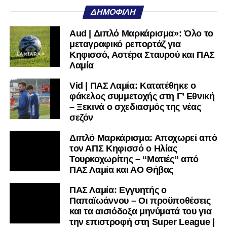
υπόλοιπο κόσμο. Ακολουθήστε το lamiara.gr στο
ΔΗΜΟΦΙΛΉ
Facebook
, στο
Twitter
και στο
Instagram
για να
μαθαίνετε σε χρόνο dt όλα τα νέα.
Aud | Διπλό Μαρκάρισμα»: Όλο το
μεταγραφικό ρεπορτάζ για
Κηφισσό, Αστέρα Σταυρού και ΠΑΣ
Λαμία
Vid | ΠΑΣ Λαμία: Κατατέθηκε ο
φάκελος συμμετοχής στη Γ’ Εθνική
– Ξεκινά ο σχεδιασμός της νέας
σεζόν
Διπλό Μαρκάρισμα: Αποχωρεί από
τον ΑΠΣ Κηφισσό ο Ηλίας
Τουρκοχωρίτης – “Ματιές” από
ΠΑΣ Λαμία και ΑΟ Θήβας
ΠΑΣ Λαμία: Εγγυητής ο
Παπαϊωάννου – Οι προϋποθέσεις
και τα αισιόδοξα μηνύματά του για
την επιστροφή στη Super League |