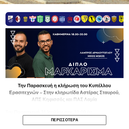
Την Παρασκευή η κλήρωση του Κυπέλλου
Ερασιτεχνών – Στην κληρωτίδα Αστέρας Σταυρού,
ΑΠΣ Κηφισσός και ΠΑΣ Λαμία
Την
Παρασκευή 31 Ιουλίου στις 10:00
θα
πραγματοποιηθεί στο ξενοδοχείο
Athens Marriott
η
ΠΕΡΙΣΣΌΤΕΡΑ
κλήρωση της
1ης και 2ης φάσης του Κυπέλλου