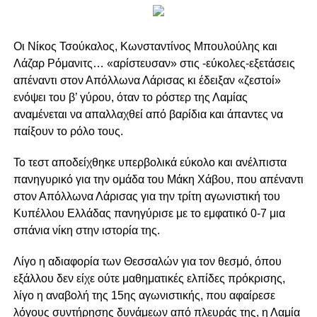
Οι Νίκος Τσούκαλος, Κωνσταντίνος Μπουλούλης και
Λάζαρ Ρόμανιτς…
«αρίστευσαν» στις -εύκολες-εξετάσεις
απέναντι στον Απόλλωνα Λάρισας κι έδειξαν «ζεστοί»
ενόψει του β’ γύρου, όταν το ρόστερ της Λαμίας
αναμένεται να απαλλαχθεί από βαρίδια και άπαντες να
παίξουν το ρόλο τους.
Το τεστ αποδείχθηκε υπερβολικά εύκολο και ανέλπιστα
πανηγυρικό για την ομάδα του Μάκη Χάβου, που απέναντι
στον Απόλλωνα Λάρισας για την τρίτη αγωνιστική του
Κυπέλλου Ελλάδας πανηγύρισε με το εμφατικό 0-7 μια
σπάνια νίκη στην ιστορία της.
Λίγο η αδιαφορία των Θεσσαλών για τον θεσμό, όπου
εξάλλου δεν είχε ούτε μαθηματικές ελπίδες πρόκρισης,
λίγο η αναβολή της 15ης αγωνιστικής, που αφαίρεσε
λόγους συντήρησης δυνάμεων από πλευράς της, η Λαμία