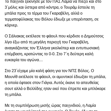
Το παιχνίδι ξεκίνησε με τον ΠΑΣ Λαμία να πιέζει και στο
3΄μόλις και ύστερα από κόντρα, ο Τουράμ έστειλε τη
μπάλα προς το τέρμα του Γκαραβέλη, αλλά ο
τερματοφύλακας του Βόλου έδιωξε με υπερένταση, σε
κόρνερ.
Ο Σάλιακας εκτέλεσε το φάουλ που κέρδισε ο Δημούτσος
λίγο έξω από τη μεγάλη περιοχή του Γκαραβέλη,
αναγκάζοντας τον Έλληνα γκολκίπερ και εντυπωσιακή
επέμβαση, κρατώντας το 0-0. Στο 7΄η δεύτερη καλή
ευκαιρία του αγώνα…
Στο 23΄είχαμε μία καλή φάση για τον ΝΠΣ Βόλος. Ο
Μουνίθ εκτέλεσε το φάουλ, οι αμυντικοί έδιωξαν τη μπάλα,
η οποία έφτασε στον Γιάγια. Αυτός έκανε το απευθείας
σουτ αλλά ο Βελλίδης ηταν εκεί που έπρεπε και μπλόκαρε
τη μπάλα.
Με τη συμπλήρωση μισής ώρας παιχνιδιού, η Λαμία