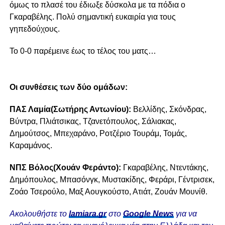
όμως το πλασέ του έδιωξε δύσκολα με τα πόδια ο
Γκαραβέλης. Πολύ σημαντική ευκαιρία για τους
γηπεδούχους.
Το 0-0 παρέμεινε έως το τέλος του ματς…
Οι συνθέσεις των δύο ομάδων:
ΠΑΣ Λαμία(Σωτήρης Αντωνίου):
Βελλίδης, Σκόνδρας,
Βύντρα, Πλιάτσικας, Τζανετόπουλος, Σάλιακας,
Δημούτσος, Μπεχαράνο, Ροτζέριο Τουράμ, Τομάς,
Καραμάνος.
ΝΠΣ Βόλος(Χουάν Φεράντο):
Γκαραβέλης, Ντεντάκης,
Δημόπουλος, Μπασόνγκ, Μυστακίδης, Φεράρι, Γέντρισεκ,
Ζοάο Τσερούλο, Μαξ Αουγκούστο, Ατιάτ, Ζουάν Μουνίθ.
Ακολουθήστε το
lamiara.gr
στο
Google News
για να