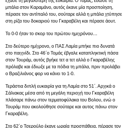
έχασε τη μεγαλύτερή της ευκαιρία. Ο Τομάς, έδωσε τη
μπάλα στον Καραμάνο, αυτός έκανε μία προσποίηση,
πέρασε τον αντίπαλό του, σούταρε αλλά η μπάλα χτύπησε
στη ρίζα του δοκαριού του Γκαραβέλη και πέρασε άουτ.
Το 0-0 ήταν το σκορ του πρώτου ημιχρόνου…
Στο δεύτερο ημίχρονο, ο ΠΑΣ Λαμία μπήκε πιο δυνατά
στο παιχνίδι. Στο 46΄ο Τομάς έβγαλε καταπληκτική πάσα
στον Τουράμ, αυτός βγήκε τετ α τετ αλλά ο Γκαραβέλης
πρόλαβε και έδιωξε με τα πόδια τη μπάλα, πριν προλάβει
ο Βραζιλιάνος φορ να κάνει το 1-0.
Τεράστια διπλή ευκαιρία για τη Λαμία στο 51΄. Αρχικά ο
Σάλιακας μέσα από τη μεγάλη περιοχή του Γκαραβέλη
πλάσαρε πάνω στον τερματοφύλακα του Βολου, ενώ ο
Τουράμ που ακολούθησε σούταρε και αυτος πάνω στον
Γκαραβέλη.
Στο 62΄ο Τσερούλο έκανε ωραία προσπάθεια, πέρασε τον