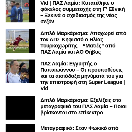
Vid | ΠΑΣ Λαμία: Κατατέθηκε ο
μαθαίνετε σε χρόνο dt όλα τα νέα.
φάκελος συμμετοχής στη Γ’ Εθνική
– Ξεκινά ο σχεδιασμός της νέας
σεζόν
Διπλό Μαρκάρισμα: Αποχωρεί από
τον ΑΠΣ Κηφισσό ο Ηλίας
Τουρκοχωρίτης – “Ματιές” από
ΠΑΣ Λαμία και ΑΟ Θήβας
ΠΑΣ Λαμία: Εγγυητής ο
Παπαϊωάννου – Οι προϋποθέσεις
και τα αισιόδοξα μηνύματά του για
την επιστροφή στη Super League |
Vid
Διπλό Μαρκάρισμα: Εξελίξεις στα
μεταγραφικά του ΠΑΣ Λαμία – Ποιοι
βρίσκονται στο επίκεντρο
Μεταγραφικά: Στον Φωκικό από