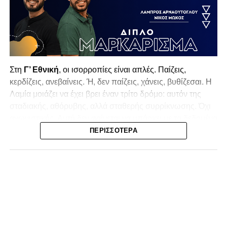
Στη
Γ’ Εθνική
, οι ισορροπίες είναι απλές. Παίζεις,
κερδίζεις, ανεβαίνεις. Ή, δεν παίζεις, χάνεις, βυθίζεσαι. Η
Λαμία
μοιάζει να έχει βρει έναν τρίτο δρόμο: αυτόν της
σταδιακής, αθόρυβης, αλλά σταθερής συρρίκνωσης. Όχι
αγωνιστικής. Αυτή δεν φαίνεται να υπάρχει με τα δεδομένα
της κατηγορίας. Της συρρίκνωσης της ίδιας της
ΠΕΡΙΣΣΌΤΕΡΑ
υπόστασής της.
Γράφει ο Νίκος Μώκος
Για μια ομάδα που πέρασε μια σχεδόν δεκαετία στα
σαλόνια της
Super League 1
, που έφτιαξε όνομα και
αναγνωρισιμότητα, δεν μπορεί η κουβέντα της πόλης να
είναι «μας αδικούν», «μας πολεμούν», «μας έχουν βάλει