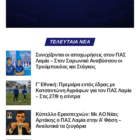
χειρότερο από το να ξέρεις ότι είσαι μικρός.
Το πιο ανησυχητικό δεν είναι η κατηγορία, είναι ότι
φίλαθλοι και περίγυρος, αντί για παράγοντες
σταθερότητας, γίνονται πολλαπλασιαστές αμφιβολίας.
ΤΕΛΕΥΤΑΊΑ ΝΈΑ
Ασχολούνται περισσότερο με τις «χάρες» των άλλων
παρά με τις δικές τους αδυναμίες. Σαν να ψάχνεις
Συνεχίζονται οι αποχωρήσεις στον ΠΑΣ
στον διπλανό το γιατί δεν βρέχει, ενώ κρατάς
Λαμία – Στον Σαρωνικό Αναβύσσου οι
ομπρέλα μέσα στο σαλόνι.
Τρούμπουλος και Στάγκος
Μια
ομάδα
με
brand
, με
ιστορική διαδρομή
, με
Γ’ Εθνική: Πρεμιέρα εντός έδρας με
εμπειρία
ανώτερων επιπέδων,
δεν μπορεί να εκπέμπει
Κατσαντώνη Αγράφων για τον ΠΑΣ Λαμία
εικόνα ομάδας-θύματος.
Δεν γίνεται να μιλά για «κέντρα
– Στις 27/9 η σέντρα
αποφάσεων» και «επιρροές» και «αδικίες».
Αυτά είναι
ομολογίες μειονεξίας. Και οι μεγάλες ομάδες δεν
Kύπελλο Ερασιτεχνών: Με AO Nέας
ομολογούν μειονεξία. Τη διορθώνουν.
Βέβαια αυτό
Αρτάκης ο ΠΑΣ Λαμία στην Α’ Φάση –
απαιτεί και ισχυρό διοικητικό αποτύπωμα. Κάτι που σε
Αναλυτικά τα ζευγάρια
αυτή την έκδοση του ΠΑΣ Λαμία, με όσα προηγήθηκαν το
καλοκαίρι και όσα ισχύουν σήμερα, λείπει. Μιλάμε για μία