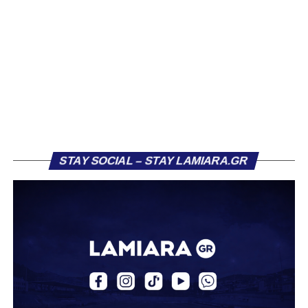
του ήταν η Κόρινθος και ο Ιωνικός, με την ομάδα της
Κορίνθου να εμφανίζεται για μεγάλο χρονικό διάστημα ως
το φαβορί για την υπογραφή του. Ωστόσο, η εξέλιξη ήταν
διαφορετική, καθώς ο 23χρονος αμυντικός επέλεξε τελικά
τον Σαρωνικό Αναβύσσου, όπου θα συναντήσει ξανά τον
πρώην συμπαίκτη του στον ΠΑΣ Λαμία, Χρυσόστομο
Στάγκο.
Η ανακοίνωση για τον Βασίλη Τρούμπουλο
STAY SOCIAL – STAY LAMIARA.GR
«Ο Α.Ο. Σαρωνικός Αναβύσσου ανακοινώνει την
απόκτηση του ποδοσφαιριστή Βασίλη Τρούμπουλου.
Ο Βασίλης, ο οποίος είναι 23 χρονών (γεννημένος το
2003), αγωνίζεται ως στόπερ και αμυντικός μέσος και την
περσινή σεζόν πραγματοποίησε γεμάτη χρονιά στη Γ’
Εθνική με τα χρώματα του ΠΑΣ Λαμία.
Στο παρελθόν αγωνίστηκε στην ΑΕΚ Β’, με την οποία