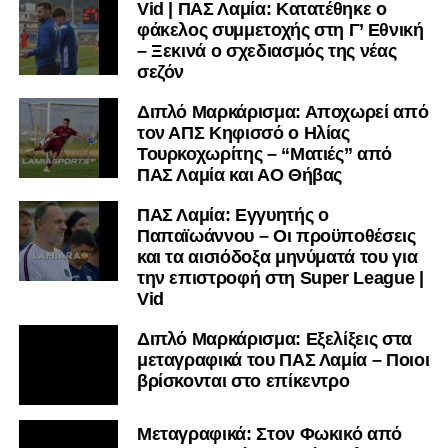
Vid | ΠΑΣ Λαμία: Κατατέθηκε ο
φάκελος συμμετοχής στη Γ’ Εθνική
– Ξεκινά ο σχεδιασμός της νέας
σεζόν
Διπλό Μαρκάρισμα: Αποχωρεί από
τον ΑΠΣ Κηφισσό ο Ηλίας
Τουρκοχωρίτης – “Ματιές” από
ΠΑΣ Λαμία και ΑΟ Θήβας
ΠΑΣ Λαμία: Εγγυητής ο
Παπαϊωάννου – Οι προϋποθέσεις
και τα αισιόδοξα μηνύματά του για
την επιστροφή στη Super League |
Vid
Διπλό Μαρκάρισμα: Εξελίξεις στα
μεταγραφικά του ΠΑΣ Λαμία – Ποιοι
βρίσκονται στο επίκεντρο
Μεταγραφικά: Στον Φωκικό από