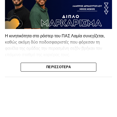
Η κινητικότητα στο ρόστερ του ΠΑΣ Λαμία συνεχίζεται,
καθώς ακόμη δύο ποδοσφαιριστές που φόρεσαν τη
φανέλα της ομάδας την περασμένη σεζόν βρήκαν τον
επόμενο σταθμό της καριέρας τους.
Ο λόγος για τον Βασίλη Τρούμπουλο και τον Χρυσόστομο
ΠΕΡΙΣΣΌΤΕΡΑ
Στάγκο, οι οποίοι θα συνεχίσουν μαζί την ποδοσφαιρική
τους πορεία στον Σαρωνικό Αναβύσσου, με τον σύλλογο
να ανακοινώνει επίσημα την απόκτησή τους.
Ιδιαίτερο ενδιαφέρον παρουσιάζει η περίπτωση του
Βασίλη Τρούμπουλου, ο οποίος βρέθηκε στο στόχαστρο
αρκετών ομάδων το φετινό καλοκαίρι. Ανάμεσα στους
συλλόγους που ενδιαφέρθηκαν έντονα για την απόκτησή