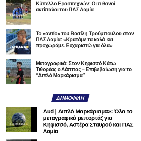
Κύπελλο Ερασιτεχνών: Οι πιθανοί
στη Γ’ Εθνική με τον ΠΑΣ Λαμία. Στο παρελθόν
αντίπαλοι του ΠΑΣ Λαμία
αγωνίστηκε στον Λεβαδειακό, ενώ πέρασε και από ομάδες
της Serie D στην Ιταλία, όπως οι Nocerina, S. Maria
Cilento και Castrovillari, έχοντας ξεκινήσει την
Το «αντίο» του Βασίλη Τρούμπουλου στον
ποδοσφαιρική του διαδρομή από τον Απόλλωνα Σμύρνης.
ΠΑΣ Λαμία: «Κρατάμε τα καλά και
προχωράμε. Ευχαριστώ για όλα»
Τον καλωσορίζουμε στην οικογένεια του Σαρωνικού και
του ευχόμαστε υγεία και επιτυχίες.»
Μεταγραφικά: Στον Κηφισσό Κάτω
Τιθορέας ο Λάππας – Επιβεβαίωση για το
Ακολουθήστε το
lamiara.gr
στο
Google News
για να
“Διπλό Μαρκάρισμα”
μαθαίνετε πρώτοι τα κυανόλευκα νέα στην Ελλάδα και τον
υπόλοιπο κόσμο. Ακολουθήστε το lamiara.gr στο
Facebook
, στο
Twitter
και στο
Instagram
για να
ΔΗΜΟΦΙΛΉ
μαθαίνετε σε χρόνο dt όλα τα νέα.
Aud | Διπλό Μαρκάρισμα»: Όλο το
μεταγραφικό ρεπορτάζ για
Κηφισσό, Αστέρα Σταυρού και ΠΑΣ
Λαμία