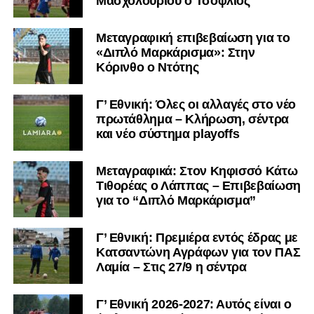
Μασχολουρίου ο Τσόφλιος
Μεταγραφική επιβεβαίωση για το
«Διπλό Μαρκάρισμα»: Στην
Κόρινθο ο Ντότης
Γ’ Εθνική: Όλες οι αλλαγές στο νέο
πρωτάθλημα – Κλήρωση, σέντρα
και νέο σύστημα playoffs
Μεταγραφικά: Στον Κηφισσό Κάτω
Τιθορέας ο Λάππας – Επιβεβαίωση
για το “Διπλό Μαρκάρισμα”
Γ’ Εθνική: Πρεμιέρα εντός έδρας με
Κατσαντώνη Αγράφων για τον ΠΑΣ
Λαμία – Στις 27/9 η σέντρα
Γ’ Εθνική 2026-2027: Αυτός είναι ο