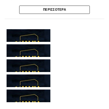
Ο λόγος για τον Βασίλη Τρούμπουλο και τον Χρυσόστομο
ΠΕΡΙΣΣΌΤΕΡΑ
Στάγκο, οι οποίοι θα συνεχίσουν μαζί την ποδοσφαιρική
τους πορεία στον Σαρωνικό Αναβύσσου, με τον σύλλογο
να ανακοινώνει επίσημα την απόκτησή τους.
Ιδιαίτερο ενδιαφέρον παρουσιάζει η περίπτωση του
Βασίλη Τρούμπουλου, ο οποίος βρέθηκε στο στόχαστρο
αρκετών ομάδων το φετινό καλοκαίρι. Ανάμεσα στους
συλλόγους που ενδιαφέρθηκαν έντονα για την απόκτησή
του ήταν η Κόρινθος και ο Ιωνικός, με την ομάδα της
Κορίνθου να εμφανίζεται για μεγάλο χρονικό διάστημα ως
το φαβορί για την υπογραφή του. Ωστόσο, η εξέλιξη ήταν
διαφορετική, καθώς ο 23χρονος αμυντικός επέλεξε τελικά
τον Σαρωνικό Αναβύσσου, όπου θα συναντήσει ξανά τον
πρώην συμπαίκτη του στον ΠΑΣ Λαμία, Χρυσόστομο
Στάγκο.
Η ανακοίνωση για τον Βασίλη Τρούμπουλο