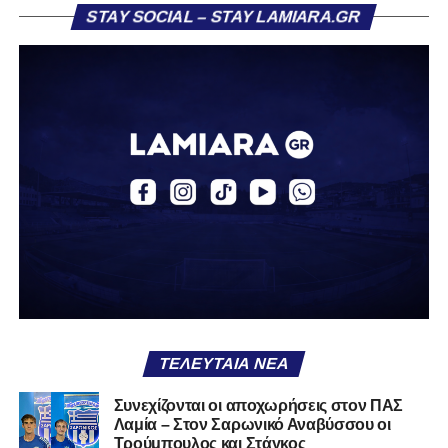
STAY SOCIAL – STAY LAMIARA.GR
«Ο Α.Ο. Σαρωνικός Αναβύσσου ανακοινώνει την
απόκτηση του ποδοσφαιριστή Βασίλη Τρούμπουλου.
Ο Βασίλης, ο οποίος είναι 23 χρονών (γεννημένος το
2003), αγωνίζεται ως στόπερ και αμυντικός μέσος και την
περσινή σεζόν πραγματοποίησε γεμάτη χρονιά στη Γ’
Εθνική με τα χρώματα του ΠΑΣ Λαμία.
Στο παρελθόν αγωνίστηκε στην ΑΕΚ Β’, με την οποία
κατέγραψε 10 συμμετοχές στη Super League 2, καθώς
επίσης σε Εθνικό και Ζάκυνθο. Ξεκίνησε την καριέρα του
από τα τμήματα υποδομής του ΠΑΣ Λαμία, φτάνοντας
μέχρι την πρώτη ομάδα, με την οποία πραγματοποίησε
συμμετοχή στη Super League απέναντι στον Παναιτωλικό
στις 26 Σεπτεμβρίου 2021.
ΤΕΛΕΥΤΑΊΑ ΝΈΑ
Καλωσορίζουμε τον Βασίλη στην οικογένεια του
Συνεχίζονται οι αποχωρήσεις στον ΠΑΣ
Λαμία – Στον Σαρωνικό Αναβύσσου οι
Σαρωνικού και του ευχόμαστε υγεία και πολλές
Τρούμπουλος και Στάγκος