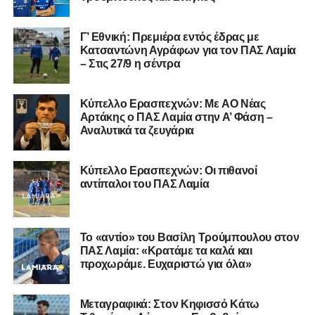
επιτυχίες.»
Γ’ Εθνική: Πρεμιέρα εντός έδρας με
Κατσαντώνη Αγράφων για τον ΠΑΣ Λαμία
– Στις 27/9 η σέντρα
Η ανακοίνωση για τον Χρυσόστομο Στάγκο
«Ο Α.Ο. Σαρωνικός Αναβύσσου ανακοινώνει την
Kύπελλο Ερασιτεχνών: Με AO Nέας
απόκτηση του τερματοφύλακα Χρυσόστομου Στάγκου.
Αρτάκης ο ΠΑΣ Λαμία στην Α’ Φάση –
Αναλυτικά τα ζευγάρια
Ο 24χρονος τερματοφύλακας (γεννημένος στις
27/06/2002) προέρχεται επίσης από μία γεμάτη χρονιά
Κύπελλο Ερασιτεχνών: Οι πιθανοί
στη Γ’ Εθνική με τον ΠΑΣ Λαμία. Στο παρελθόν
αντίπαλοι του ΠΑΣ Λαμία
αγωνίστηκε στον Λεβαδειακό, ενώ πέρασε και από ομάδες
της Serie D στην Ιταλία, όπως οι Nocerina, S. Maria
Cilento και Castrovillari, έχοντας ξεκινήσει την
Το «αντίο» του Βασίλη Τρούμπουλου στον
ποδοσφαιρική του διαδρομή από τον Απόλλωνα Σμύρνης.
ΠΑΣ Λαμία: «Κρατάμε τα καλά και
προχωράμε. Ευχαριστώ για όλα»
Τον καλωσορίζουμε στην οικογένεια του Σαρωνικού και
του ευχόμαστε υγεία και επιτυχίες.»
Μεταγραφικά: Στον Κηφισσό Κάτω