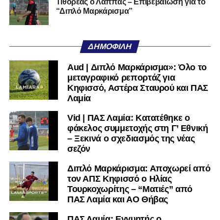
Τιθορέας ο Λάππας – Επιβεβαίωση για το
Ακολουθήστε το
lamiara.gr
στο
Google News
για να
“Διπλό Μαρκάρισμα”
μαθαίνετε πρώτοι τα κυανόλευκα νέα στην Ελλάδα και τον
υπόλοιπο κόσμο. Ακολουθήστε το lamiara.gr στο
Facebook
, στο
Twitter
και στο
Instagram
για να
ΔΗΜΟΦΙΛΉ
μαθαίνετε σε χρόνο dt όλα τα νέα.
Aud | Διπλό Μαρκάρισμα»: Όλο το
μεταγραφικό ρεπορτάζ για
Κηφισσό, Αστέρα Σταυρού και ΠΑΣ
Λαμία
Vid | ΠΑΣ Λαμία: Κατατέθηκε ο
φάκελος συμμετοχής στη Γ’ Εθνική
– Ξεκινά ο σχεδιασμός της νέας
σεζόν
Διπλό Μαρκάρισμα: Αποχωρεί από
τον ΑΠΣ Κηφισσό ο Ηλίας
Τουρκοχωρίτης – “Ματιές” από
ΠΑΣ Λαμία και ΑΟ Θήβας
ΠΑΣ Λαμία: Εγγυητής ο