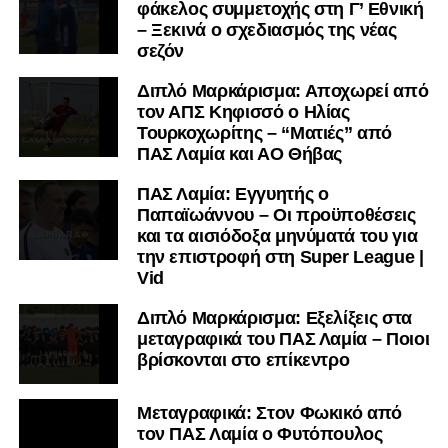
φάκελος συμμετοχής στη Γ’ Εθνική
– Ξεκινά ο σχεδιασμός της νέας
σεζόν
Διπλό Μαρκάρισμα: Αποχωρεί από
τον ΑΠΣ Κηφισσό ο Ηλίας
Τουρκοχωρίτης – “Ματιές” από
ΠΑΣ Λαμία και ΑΟ Θήβας
ΠΑΣ Λαμία: Εγγυητής ο
Παπαϊωάννου – Οι προϋποθέσεις
και τα αισιόδοξα μηνύματά του για
την επιστροφή στη Super League |
Vid
Διπλό Μαρκάρισμα: Εξελίξεις στα
μεταγραφικά του ΠΑΣ Λαμία – Ποιοι
βρίσκονται στο επίκεντρο
Μεταγραφικά: Στον Φωκικό από
τον ΠΑΣ Λαμία ο Φυτόπουλος