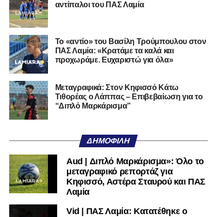
στη Γ’ Εθνική με τον ΠΑΣ Λαμία. Στο παρελθόν
αντίπαλοι του ΠΑΣ Λαμία
αγωνίστηκε στον Λεβαδειακό, ενώ πέρασε και από ομάδες
της Serie D στην Ιταλία, όπως οι Nocerina, S. Maria
Cilento και Castrovillari, έχοντας ξεκινήσει την
Το «αντίο» του Βασίλη Τρούμπουλου στον
ποδοσφαιρική του διαδρομή από τον Απόλλωνα Σμύρνης.
ΠΑΣ Λαμία: «Κρατάμε τα καλά και
προχωράμε. Ευχαριστώ για όλα»
Τον καλωσορίζουμε στην οικογένεια του Σαρωνικού και
του ευχόμαστε υγεία και επιτυχίες.»
Μεταγραφικά: Στον Κηφισσό Κάτω
Τιθορέας ο Λάππας – Επιβεβαίωση για το
Ακολουθήστε το
lamiara.gr
στο
Google News
για να
“Διπλό Μαρκάρισμα”
μαθαίνετε πρώτοι τα κυανόλευκα νέα στην Ελλάδα και τον
υπόλοιπο κόσμο. Ακολουθήστε το lamiara.gr στο
Facebook
, στο
Twitter
και στο
Instagram
για να
ΔΗΜΟΦΙΛΉ
μαθαίνετε σε χρόνο dt όλα τα νέα.
Aud | Διπλό Μαρκάρισμα»: Όλο το
μεταγραφικό ρεπορτάζ για
Κηφισσό, Αστέρα Σταυρού και ΠΑΣ
Λαμία
Vid | ΠΑΣ Λαμία: Κατατέθηκε ο