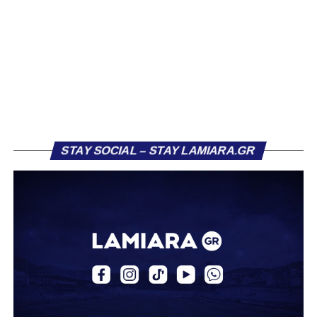
Κορίνθου να εμφανίζεται για μεγάλο χρονικό διάστημα ως
το φαβορί για την υπογραφή του. Ωστόσο, η εξέλιξη ήταν
διαφορετική, καθώς ο 23χρονος αμυντικός επέλεξε τελικά
τον Σαρωνικό Αναβύσσου, όπου θα συναντήσει ξανά τον
πρώην συμπαίκτη του στον ΠΑΣ Λαμία, Χρυσόστομο
Στάγκο.
Η ανακοίνωση για τον Βασίλη Τρούμπουλο
STAY SOCIAL – STAY LAMIARA.GR
«Ο Α.Ο. Σαρωνικός Αναβύσσου ανακοινώνει την
απόκτηση του ποδοσφαιριστή Βασίλη Τρούμπουλου.
Ο Βασίλης, ο οποίος είναι 23 χρονών (γεννημένος το
2003), αγωνίζεται ως στόπερ και αμυντικός μέσος και την
περσινή σεζόν πραγματοποίησε γεμάτη χρονιά στη Γ’
Εθνική με τα χρώματα του ΠΑΣ Λαμία.
Στο παρελθόν αγωνίστηκε στην ΑΕΚ Β’, με την οποία
κατέγραψε 10 συμμετοχές στη Super League 2, καθώς