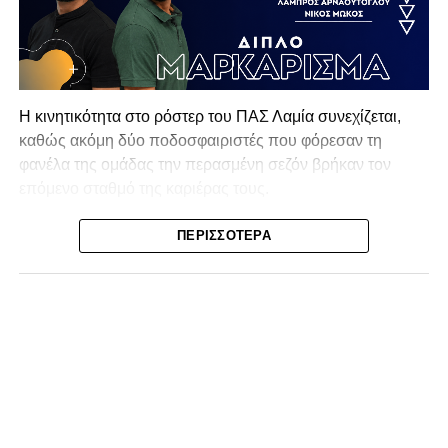
Η κινητικότητα στο ρόστερ του ΠΑΣ Λαμία συνεχίζεται,
καθώς ακόμη δύο ποδοσφαιριστές που φόρεσαν τη
φανέλα της ομάδας την περασμένη σεζόν βρήκαν τον
επόμενο σταθμό της καριέρας τους.
Ο λόγος για τον Βασίλη Τρούμπουλο και τον Χρυσόστομο
ΠΕΡΙΣΣΌΤΕΡΑ
Στάγκο, οι οποίοι θα συνεχίσουν μαζί την ποδοσφαιρική
τους πορεία στον Σαρωνικό Αναβύσσου, με τον σύλλογο
να ανακοινώνει επίσημα την απόκτησή τους.
Ιδιαίτερο ενδιαφέρον παρουσιάζει η περίπτωση του
Βασίλη Τρούμπουλου, ο οποίος βρέθηκε στο στόχαστρο
αρκετών ομάδων το φετινό καλοκαίρι. Ανάμεσα στους
συλλόγους που ενδιαφέρθηκαν έντονα για την απόκτησή
του ήταν η Κόρινθος και ο Ιωνικός, με την ομάδα της