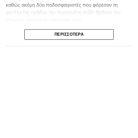
καθώς ακόμη δύο ποδοσφαιριστές που φόρεσαν τη
φανέλα της ομάδας την περασμένη σεζόν βρήκαν τον
επόμενο σταθμό της καριέρας τους.
Ο λόγος για τον Βασίλη Τρούμπουλο και τον Χρυσόστομο
ΠΕΡΙΣΣΌΤΕΡΑ
Στάγκο, οι οποίοι θα συνεχίσουν μαζί την ποδοσφαιρική
τους πορεία στον Σαρωνικό Αναβύσσου, με τον σύλλογο
να ανακοινώνει επίσημα την απόκτησή τους.
Ιδιαίτερο ενδιαφέρον παρουσιάζει η περίπτωση του
Βασίλη Τρούμπουλου, ο οποίος βρέθηκε στο στόχαστρο
αρκετών ομάδων το φετινό καλοκαίρι. Ανάμεσα στους
συλλόγους που ενδιαφέρθηκαν έντονα για την απόκτησή
του ήταν η Κόρινθος και ο Ιωνικός, με την ομάδα της
Κορίνθου να εμφανίζεται για μεγάλο χρονικό διάστημα ως
το φαβορί για την υπογραφή του. Ωστόσο, η εξέλιξη ήταν
διαφορετική, καθώς ο 23χρονος αμυντικός επέλεξε τελικά
τον Σαρωνικό Αναβύσσου, όπου θα συναντήσει ξανά τον
πρώην συμπαίκτη του στον ΠΑΣ Λαμία, Χρυσόστομο