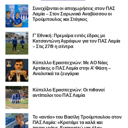
Καλωσορίζουμε τον Βασίλη στην οικογένεια του
Συνεχίζονται οι αποχωρήσεις στον ΠΑΣ
Λαμία – Στον Σαρωνικό Αναβύσσου οι
Σαρωνικού και του ευχόμαστε υγεία και πολλές
Τρούμπουλος και Στάγκος
επιτυχίες.»
Γ’ Εθνική: Πρεμιέρα εντός έδρας με
Κατσαντώνη Αγράφων για τον ΠΑΣ Λαμία
– Στις 27/9 η σέντρα
Η ανακοίνωση για τον Χρυσόστομο Στάγκο
«Ο Α.Ο. Σαρωνικός Αναβύσσου ανακοινώνει την
Kύπελλο Ερασιτεχνών: Με AO Nέας
απόκτηση του τερματοφύλακα Χρυσόστομου Στάγκου.
Αρτάκης ο ΠΑΣ Λαμία στην Α’ Φάση –
Αναλυτικά τα ζευγάρια
Ο 24χρονος τερματοφύλακας (γεννημένος στις
27/06/2002) προέρχεται επίσης από μία γεμάτη χρονιά
Κύπελλο Ερασιτεχνών: Οι πιθανοί
στη Γ’ Εθνική με τον ΠΑΣ Λαμία. Στο παρελθόν
αντίπαλοι του ΠΑΣ Λαμία
αγωνίστηκε στον Λεβαδειακό, ενώ πέρασε και από ομάδες
της Serie D στην Ιταλία, όπως οι Nocerina, S. Maria
Cilento και Castrovillari, έχοντας ξεκινήσει την
Το «αντίο» του Βασίλη Τρούμπουλου στον
ποδοσφαιρική του διαδρομή από τον Απόλλωνα Σμύρνης.
ΠΑΣ Λαμία: «Κρατάμε τα καλά και
προχωράμε. Ευχαριστώ για όλα»