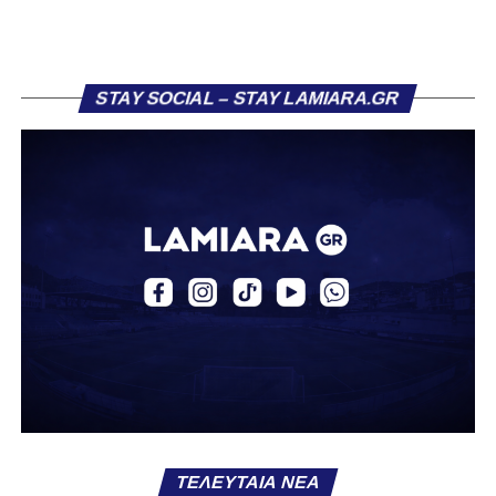
Στάγκο.
Η ανακοίνωση για τον Βασίλη Τρούμπουλο
STAY SOCIAL – STAY LAMIARA.GR
«Ο Α.Ο. Σαρωνικός Αναβύσσου ανακοινώνει την
απόκτηση του ποδοσφαιριστή Βασίλη Τρούμπουλου.
Ο Βασίλης, ο οποίος είναι 23 χρονών (γεννημένος το
2003), αγωνίζεται ως στόπερ και αμυντικός μέσος και την
περσινή σεζόν πραγματοποίησε γεμάτη χρονιά στη Γ’
Εθνική με τα χρώματα του ΠΑΣ Λαμία.
Στο παρελθόν αγωνίστηκε στην ΑΕΚ Β’, με την οποία
κατέγραψε 10 συμμετοχές στη Super League 2, καθώς
επίσης σε Εθνικό και Ζάκυνθο. Ξεκίνησε την καριέρα του
από τα τμήματα υποδομής του ΠΑΣ Λαμία, φτάνοντας
μέχρι την πρώτη ομάδα, με την οποία πραγματοποίησε
συμμετοχή στη Super League απέναντι στον Παναιτωλικό
στις 26 Σεπτεμβρίου 2021.
ΤΕΛΕΥΤΑΊΑ ΝΈΑ