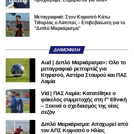
Τον καλωσορίζουμε στην οικογένεια του Σαρωνικού και
του ευχόμαστε υγεία και επιτυχίες.»
Μεταγραφικά: Στον Κηφισσό Κάτω
Τιθορέας ο Λάππας – Επιβεβαίωση για το
Ακολουθήστε το
lamiara.gr
στο
Google News
για να
“Διπλό Μαρκάρισμα”
μαθαίνετε πρώτοι τα κυανόλευκα νέα στην Ελλάδα και τον
υπόλοιπο κόσμο. Ακολουθήστε το lamiara.gr στο
Facebook
, στο
Twitter
και στο
Instagram
για να
ΔΗΜΟΦΙΛΉ
μαθαίνετε σε χρόνο dt όλα τα νέα.
Aud | Διπλό Μαρκάρισμα»: Όλο το
μεταγραφικό ρεπορτάζ για
Κηφισσό, Αστέρα Σταυρού και ΠΑΣ
Λαμία
Vid | ΠΑΣ Λαμία: Κατατέθηκε ο
φάκελος συμμετοχής στη Γ’ Εθνική
– Ξεκινά ο σχεδιασμός της νέας
σεζόν
Διπλό Μαρκάρισμα: Αποχωρεί από
τον ΑΠΣ Κηφισσό ο Ηλίας