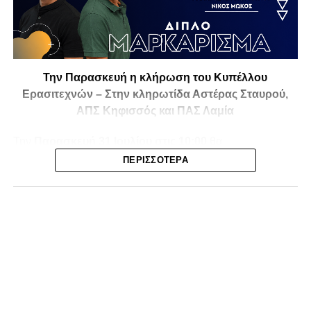
Την Παρασκευή η κλήρωση του Κυπέλλου
Ερασιτεχνών – Στην κληρωτίδα Αστέρας Σταυρού,
ΑΠΣ Κηφισσός και ΠΑΣ Λαμία
Την
Παρασκευή 31 Ιουλίου στις 10:00
θα
πραγματοποιηθεί στο ξενοδοχείο
Athens Marriott
η
ΠΕΡΙΣΣΌΤΕΡΑ
κλήρωση της
1ης και 2ης φάσης του Κυπέλλου
Ερασιτεχνικών Ομάδων
για την αγωνιστική περίοδο
2026-2027
, με το ενδιαφέρον να στρέφεται και στις ομάδες
της Φθιώτιδας που θα μπουν στη «μάχη» της
διοργάνωσης.
Στην κληρωτίδα θα βρίσκονται ο
Αστέρας Σταυρού
, ο
ΑΠΣ Κηφισσός
και ο
ΠΑΣ Λαμία
, οι οποίοι έχουν
τοποθετηθεί στο
9ο γκρουπ
, μαζί με ομάδες από τη