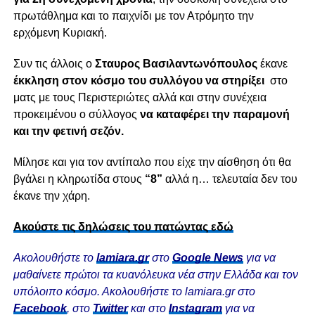
πρωτάθλημα και το παιχνίδι με τον Ατρόμητο την
ερχόμενη Κυριακή.
Συν τις άλλοις ο
Σταυρoς Βασιλαντωνόπουλος
έκανε
έκκληση στον κόσμο του συλλόγου να στηρίξει
στο
ματς με τους Περιστεριώτες αλλά και στην συνέχεια
προκειμένου ο σύλλογος
να καταφέρει την παραμονή
και την φετινή σεζόν.
Μίλησε και για τον αντίπαλο που είχε την αίσθηση ότι θα
βγάλει η κληρωτίδα στους
“8”
αλλά η… τελευταία δεν του
έκανε την χάρη.
Ακούστε τις δηλώσεις του πατώντας εδώ
Ακολουθήστε το
lamiara.gr
στο
Google News
για να
μαθαίνετε πρώτοι τα κυανόλευκα νέα στην Ελλάδα και τον
υπόλοιπο κόσμο. Ακολουθήστε το lamiara.gr στο
Facebook
, στο
Twitter
και στο
Instagram
για να