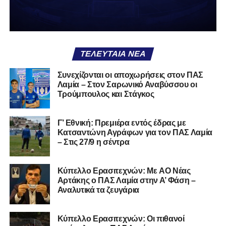
ΑΠΣ Κηφισσός
Κιθαιρών
ΠΑΣ Λαμία
Α.Ε. Μαλεσίνας
ΤΕΛΕΥΤΑΊΑ ΝΈΑ
Α.Ο. Νέας Αρτάκης
Συνεχίζονται οι αποχωρήσεις στον ΠΑΣ
Λαμία – Στον Σαρωνικό Αναβύσσου οι
Α.Ε. Προποντίς Χαλκίδας
Τρούμπουλος και Στάγκος
Ταμυναϊκός Αλιβερίου
Φωκικός
Γ’ Εθνική: Πρεμιέρα εντός έδρας με
Κατσαντώνη Αγράφων για τον ΠΑΣ Λαμία
– Στις 27/9 η σέντρα
Συνολικά, στην
1η φάση
της διοργάνωσης συμμετέχουν
130 ομάδες
από τη Γ’ Εθνική και οι Κυπελλούχοι ή
φιναλίστ των ΕΠΣ που δήλωσαν συμμετοχή. Οι ομάδες
Kύπελλο Ερασιτεχνών: Με AO Nέας
έχουν χωριστεί σε
14 γεωγραφικά γκρουπ
, ενώ μετά την
Αρτάκης ο ΠΑΣ Λαμία στην Α’ Φάση –
Αναλυτικά τα ζευγάρια
ολοκλήρωση της πρώτης φάσης θα προκύψουν
68
ομάδες
που θα συνεχίσουν στη διοργάνωση.
Κύπελλο Ερασιτεχνών: Οι πιθανοί
Αμέσως μετά θα πραγματοποιηθεί και η κλήρωση της
2ης