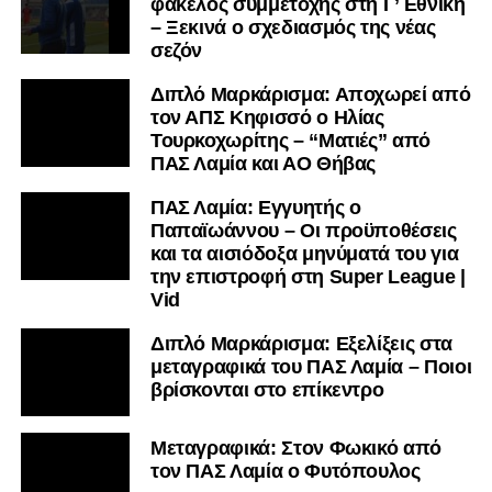
φάκελος συμμετοχής στη Γ’ Εθνική
– Ξεκινά ο σχεδιασμός της νέας
σεζόν
Διπλό Μαρκάρισμα: Αποχωρεί από
τον ΑΠΣ Κηφισσό ο Ηλίας
Τουρκοχωρίτης – “Ματιές” από
ΠΑΣ Λαμία και ΑΟ Θήβας
ΠΑΣ Λαμία: Εγγυητής ο
Παπαϊωάννου – Οι προϋποθέσεις
και τα αισιόδοξα μηνύματά του για
την επιστροφή στη Super League |
Vid
Διπλό Μαρκάρισμα: Εξελίξεις στα
μεταγραφικά του ΠΑΣ Λαμία – Ποιοι
βρίσκονται στο επίκεντρο
Μεταγραφικά: Στον Φωκικό από
τον ΠΑΣ Λαμία ο Φυτόπουλος