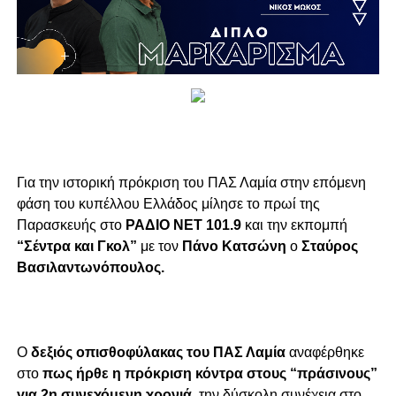
Για την ιστορική πρόκριση του ΠΑΣ Λαμία στην επόμενη
φάση του κυπέλλου Ελλάδος μίλησε το πρωί της
Παρασκευής στο
ΡΑΔΙΟ ΝΕΤ 101.9
και την εκπομπή
“Σέντρα και Γκολ”
με τον
Πάνο Κατσώνη
ο
Σταύρος
Βασιλαντωνόπουλος.
Ο
δεξιός οπισθοφύλακας του ΠΑΣ Λαμία
αναφέρθηκε
στο
πως ήρθε η πρόκριση κόντρα στους “πράσινους”
για 2η συνεχόμενη χρονιά
, την δύσκολη συνέχεια στο