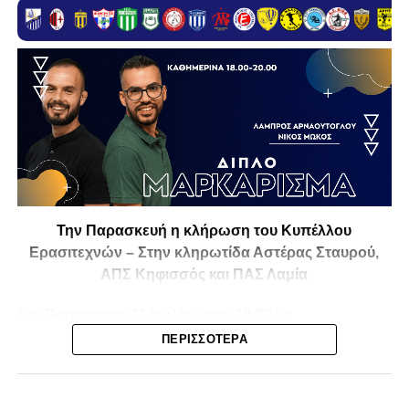
Την Παρασκευή η κλήρωση του Κυπέλλου
Ερασιτεχνών – Στην κληρωτίδα Αστέρας Σταυρού,
ΑΠΣ Κηφισσός και ΠΑΣ Λαμία
Την
Παρασκευή 31 Ιουλίου στις 10:00
θα
πραγματοποιηθεί στο ξενοδοχείο
Athens Marriott
η
ΠΕΡΙΣΣΌΤΕΡΑ
κλήρωση της
1ης και 2ης φάσης του Κυπέλλου
Ερασιτεχνικών Ομάδων
για την αγωνιστική περίοδο
2026-2027
, με το ενδιαφέρον να στρέφεται και στις ομάδες