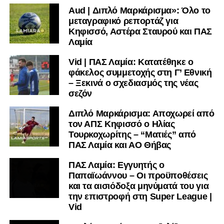
μαθαίνετε σε χρόνο dt όλα τα νέα.
Aud | Διπλό Μαρκάρισμα»: Όλο το
μεταγραφικό ρεπορτάζ για
Κηφισσό, Αστέρα Σταυρού και ΠΑΣ
Λαμία
Vid | ΠΑΣ Λαμία: Κατατέθηκε ο
φάκελος συμμετοχής στη Γ’ Εθνική
– Ξεκινά ο σχεδιασμός της νέας
σεζόν
Διπλό Μαρκάρισμα: Αποχωρεί από
τον ΑΠΣ Κηφισσό ο Ηλίας
Τουρκοχωρίτης – “Ματιές” από
ΠΑΣ Λαμία και ΑΟ Θήβας
ΠΑΣ Λαμία: Εγγυητής ο
Παπαϊωάννου – Οι προϋποθέσεις
και τα αισιόδοξα μηνύματά του για
την επιστροφή στη Super League |
Vid