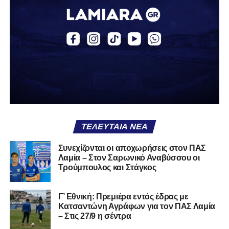
Απόλλων Ευπαλίου
Αστέρας Σταυρού
Α.Ο. Θήβα
Α.Ο. Καρύστου
ΑΠΣ Κηφισσός
Κιθαιρών
ΠΑΣ Λαμία
Α.Ε. Μαλεσίνας
ΤΕΛΕΥΤΑΊΑ ΝΈΑ
Α.Ο. Νέας Αρτάκης
Συνεχίζονται οι αποχωρήσεις στον ΠΑΣ
Λαμία – Στον Σαρωνικό Αναβύσσου οι
Α.Ε. Προποντίς Χαλκίδας
Τρούμπουλος και Στάγκος
Ταμυναϊκός Αλιβερίου
Φωκικός
Γ’ Εθνική: Πρεμιέρα εντός έδρας με
Κατσαντώνη Αγράφων για τον ΠΑΣ Λαμία
– Στις 27/9 η σέντρα
Συνολικά, στην
1η φάση
της διοργάνωσης συμμετέχουν
130 ομάδες
από τη Γ’ Εθνική και οι Κυπελλούχοι ή