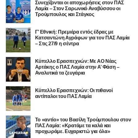
Α.Ο. Νέας Αρτάκης
Συνεχίζονται οι αποχωρήσεις στον ΠΑΣ
Λαμία – Στον Σαρωνικό Αναβύσσου οι
Α.Ε. Προποντίς Χαλκίδας
Τρούμπουλος και Στάγκος
Ταμυναϊκός Αλιβερίου
Φωκικός
Γ’ Εθνική: Πρεμιέρα εντός έδρας με
Κατσαντώνη Αγράφων για τον ΠΑΣ Λαμία
– Στις 27/9 η σέντρα
Συνολικά, στην
1η φάση
της διοργάνωσης συμμετέχουν
130 ομάδες
από τη Γ’ Εθνική και οι Κυπελλούχοι ή
φιναλίστ των ΕΠΣ που δήλωσαν συμμετοχή. Οι ομάδες
Kύπελλο Ερασιτεχνών: Με AO Nέας
έχουν χωριστεί σε
14 γεωγραφικά γκρουπ
, ενώ μετά την
Αρτάκης ο ΠΑΣ Λαμία στην Α’ Φάση –
Αναλυτικά τα ζευγάρια
ολοκλήρωση της πρώτης φάσης θα προκύψουν
68
ομάδες
που θα συνεχίσουν στη διοργάνωση.
Κύπελλο Ερασιτεχνών: Οι πιθανοί
Αμέσως μετά θα πραγματοποιηθεί και η κλήρωση της
2ης
αντίπαλοι του ΠΑΣ Λαμία
φάσης
, από την οποία θα διαμορφωθούν οι
64 ομάδες
που θα συνεχίσουν στην 3η φάση του θεσμού.
Το «αντίο» του Βασίλη Τρούμπουλου στον
Η διαδικασία της κλήρωσης θα μεταδοθεί
ζωντανά μέσω
ΠΑΣ Λαμία: «Κρατάμε τα καλά και
του καναλιού Hellenic Football Family της ΕΠΟ στο
προχωράμε. Ευχαριστώ για όλα»
YouTube
, με καλεσμένο τον προπονητή του Α.Ο.