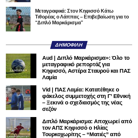
Τρικάλων,
Νίκο Μπαδήμα
, του περσινού Κυπελλούχου
Μεταγραφικά: Στον Κηφισσό Κάτω
Ερασιτεχνών.
Τιθορέας ο Λάππας – Επιβεβαίωση για το
“Διπλό Μαρκάρισμα”
Ακολουθήστε το
lamiara.gr
στο
Google News
για να
μαθαίνετε πρώτοι τα κυανόλευκα νέα στην Ελλάδα και τον
υπόλοιπο κόσμο. Ακολουθήστε το lamiara.gr στο
ΔΗΜΟΦΙΛΉ
Facebook
, στο
Twitter
και στο
Instagram
για να
μαθαίνετε σε χρόνο dt όλα τα νέα.
Aud | Διπλό Μαρκάρισμα»: Όλο το
μεταγραφικό ρεπορτάζ για
Κηφισσό, Αστέρα Σταυρού και ΠΑΣ
Λαμία
Vid | ΠΑΣ Λαμία: Κατατέθηκε ο
φάκελος συμμετοχής στη Γ’ Εθνική
– Ξεκινά ο σχεδιασμός της νέας
σεζόν
Διπλό Μαρκάρισμα: Αποχωρεί από
τον ΑΠΣ Κηφισσό ο Ηλίας
Τουρκοχωρίτης – “Ματιές” από