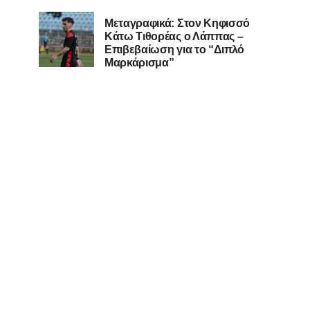
Μεταγραφικά: Στον Κηφισσό
Κάτω Τιθορέας ο Λάππας –
Επιβεβαίωση για το “Διπλό
Μαρκάρισμα”