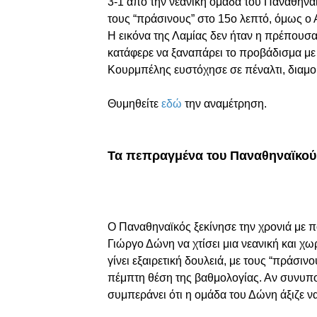
3-1 από την νεανική ομάδα του Παναθηνα
τους “πράσινους” στο 15o λεπτό, όμως ο Α
Η εικόνα της Λαμίας δεν ήταν η πρέπουσα
κατάφερε να ξαναπάρει το προβάδισμα με 
Κουρμπέλης ευστόχησε σε πέναλτι, διαμο
Θυμηθείτε
εδώ
την αναμέτρηση.
Τα πεπραγμένα του Παναθηναϊκού
Ο Παναθηναϊκός ξεκίνησε την χρονιά με π
Γιώργο Δώνη να χτίσει μια νεανική και χωρ
γίνει εξαιρετική δουλειά, με τους “πράσιν
πέμπτη θέση της βαθμολογίας. Αν συνυπολ
συμπεράνει ότι η ομάδα του Δώνη άξιζε ν