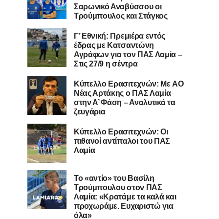
Σαρωνικό Αναβύσσου οι
Τρούμπουλος και Στάγκος
Γ’ Εθνική: Πρεμιέρα εντός
έδρας με Κατσαντώνη
Αγράφων για τον ΠΑΣ Λαμία –
Στις 27/9 η σέντρα
Kύπελλο Ερασιτεχνών: Με AO
Nέας Αρτάκης ο ΠΑΣ Λαμία
στην Α’ Φάση – Αναλυτικά τα
ζευγάρια
Κύπελλο Ερασιτεχνών: Οι
πιθανοί αντίπαλοι του ΠΑΣ
Λαμία
Το «αντίο» του Βασίλη
Τρούμπουλου στον ΠΑΣ
Λαμία: «Κρατάμε τα καλά και
προχωράμε. Ευχαριστώ για
όλα»