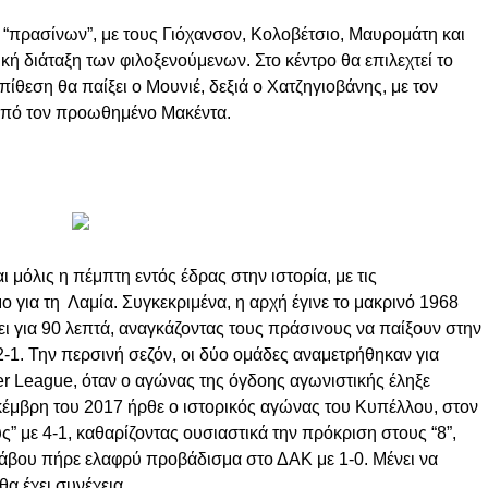
 “πρασίνων”, με τους Γιόχανσον, Κολοβέτσιο, Μαυρομάτη και
ή διάταξη των φιλοξενούμενων. Στο κέντρο θα επιλεχτεί το
ίθεση θα παίξει ο Μουνιέ, δεξιά ο Χατζηγιοβάνης, με τον
από τον προωθημένο Μακέντα.
 μόλις η πέμπτη εντός έδρας στην ιστορία, με τις
για τη Λαμία. Συγκεκριμένα, η αρχή έγινε το μακρινό 1968
χει για 90 λεπτά, αναγκάζοντας τους πράσινους να παίξουν στην
2-1. Την περσινή σεζόν, οι δύο ομάδες αναμετρήθηκαν για
r League, όταν ο αγώνας της όγδοης αγωνιστικής έληξε
εκέμβρη του 2017 ήρθε ο ιστορικός αγώνας του Κυπέλλου, στον
” με 4-1, καθαρίζοντας ουσιαστικά την πρόκριση στους “8”,
Χάβου πήρε ελαφρύ προβάδισμα στο ΔΑΚ με 1-0. Μένει να
θα έχει συνέχεια…