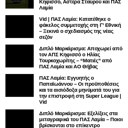
Κηφισσό, Αστέρα Σταυρού και ΠΑΣ
Λαμία
Vid | ΠΑΣ Λαμία: Κατατέθηκε ο
φάκελος συμμετοχής στη Γ’ Εθνική
– Ξεκινά ο σχεδιασμός της νέας
σεζόν
Διπλό Μαρκάρισμα: Αποχωρεί από
τον ΑΠΣ Κηφισσό ο Ηλίας
Τουρκοχωρίτης – “Ματιές” από
ΠΑΣ Λαμία και ΑΟ Θήβας
ΠΑΣ Λαμία: Εγγυητής ο
Παπαϊωάννου – Οι προϋποθέσεις
και τα αισιόδοξα μηνύματά του για
την επιστροφή στη Super League |
Vid
Διπλό Μαρκάρισμα: Εξελίξεις στα
μεταγραφικά του ΠΑΣ Λαμία – Ποιοι
βρίσκονται στο επίκεντρο