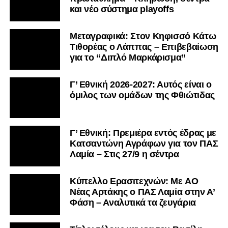
και νέο σύστημα playoffs
Μεταγραφικά: Στον Κηφισσό Κάτω
Τιθορέας ο Λάππας – Επιβεβαίωση
για το “Διπλό Μαρκάρισμα”
Γ’ Εθνική 2026-2027: Αυτός είναι ο
όμιλος των ομάδων της Φθιώτιδας
Γ’ Εθνική: Πρεμιέρα εντός έδρας με
Κατσαντώνη Αγράφων για τον ΠΑΣ
Λαμία – Στις 27/9 η σέντρα
Kύπελλο Ερασιτεχνών: Με AO
Nέας Αρτάκης ο ΠΑΣ Λαμία στην Α’
Φάση – Αναλυτικά τα ζευγάρια