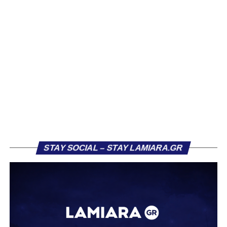
Βασίλη Τρούμπουλου, ο οποίος βρέθηκε στο στόχαστρο
αρκετών ομάδων το φετινό καλοκαίρι. Ανάμεσα στους
συλλόγους που ενδιαφέρθηκαν έντονα για την απόκτησή
του ήταν η Κόρινθος και ο Ιωνικός, με την ομάδα της
Κορίνθου να εμφανίζεται για μεγάλο χρονικό διάστημα ως
το φαβορί για την υπογραφή του. Ωστόσο, η εξέλιξη ήταν
διαφορετική, καθώς ο 23χρονος αμυντικός επέλεξε τελικά
τον Σαρωνικό Αναβύσσου, όπου θα συναντήσει ξανά τον
πρώην συμπαίκτη του στον ΠΑΣ Λαμία, Χρυσόστομο
Στάγκο.
Η ανακοίνωση για τον Βασίλη Τρούμπουλο
STAY SOCIAL – STAY LAMIARA.GR
«Ο Α.Ο. Σαρωνικός Αναβύσσου ανακοινώνει την
απόκτηση του ποδοσφαιριστή Βασίλη Τρούμπουλου.
Ο Βασίλης, ο οποίος είναι 23 χρονών (γεννημένος το
2003), αγωνίζεται ως στόπερ και αμυντικός μέσος και την
περσινή σεζόν πραγματοποίησε γεμάτη χρονιά στη Γ’
Εθνική με τα χρώματα του ΠΑΣ Λαμία.