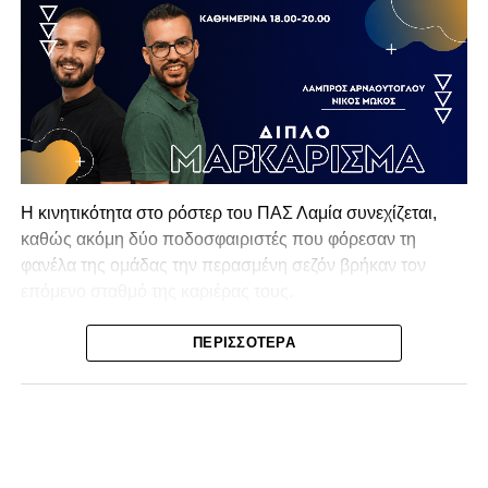
Η κινητικότητα στο ρόστερ του ΠΑΣ Λαμία συνεχίζεται,
καθώς ακόμη δύο ποδοσφαιριστές που φόρεσαν τη
φανέλα της ομάδας την περασμένη σεζόν βρήκαν τον
επόμενο σταθμό της καριέρας τους.
Ο λόγος για τον Βασίλη Τρούμπουλο και τον Χρυσόστομο
ΠΕΡΙΣΣΌΤΕΡΑ
Στάγκο, οι οποίοι θα συνεχίσουν μαζί την ποδοσφαιρική
τους πορεία στον Σαρωνικό Αναβύσσου, με τον σύλλογο
να ανακοινώνει επίσημα την απόκτησή τους.
Ιδιαίτερο ενδιαφέρον παρουσιάζει η περίπτωση του