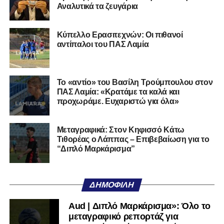
Αναλυτικά τα ζευγάρια
Ο 24χρονος τερματοφύλακας (γεννημένος στις
27/06/2002) προέρχεται επίσης από μία γεμάτη χρονιά
Κύπελλο Ερασιτεχνών: Οι πιθανοί
στη Γ’ Εθνική με τον ΠΑΣ Λαμία. Στο παρελθόν
αντίπαλοι του ΠΑΣ Λαμία
αγωνίστηκε στον Λεβαδειακό, ενώ πέρασε και από ομάδες
της Serie D στην Ιταλία, όπως οι Nocerina, S. Maria
Cilento και Castrovillari, έχοντας ξεκινήσει την
Το «αντίο» του Βασίλη Τρούμπουλου στον
ποδοσφαιρική του διαδρομή από τον Απόλλωνα Σμύρνης.
ΠΑΣ Λαμία: «Κρατάμε τα καλά και
προχωράμε. Ευχαριστώ για όλα»
Τον καλωσορίζουμε στην οικογένεια του Σαρωνικού και
του ευχόμαστε υγεία και επιτυχίες.»
Μεταγραφικά: Στον Κηφισσό Κάτω
Τιθορέας ο Λάππας – Επιβεβαίωση για το
Ακολουθήστε το
lamiara.gr
στο
Google News
για να
“Διπλό Μαρκάρισμα”
μαθαίνετε πρώτοι τα κυανόλευκα νέα στην Ελλάδα και τον
υπόλοιπο κόσμο. Ακολουθήστε το lamiara.gr στο
Facebook
, στο
Twitter
και στο
Instagram
για να
ΔΗΜΟΦΙΛΉ
μαθαίνετε σε χρόνο dt όλα τα νέα.
Aud | Διπλό Μαρκάρισμα»: Όλο το
μεταγραφικό ρεπορτάζ για