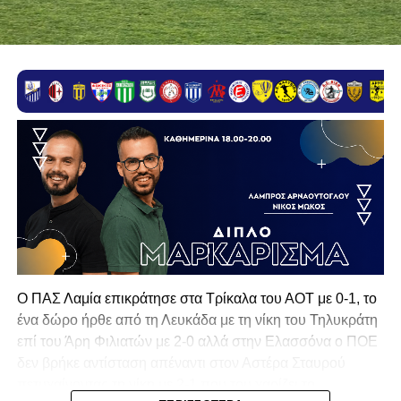
Ο ΠΑΣ Λαμία επικράτησε στα Τρίκαλα του ΑΟΤ με 0-1, το
ένα δώρο ήρθε από τη Λευκάδα με τη νίκη του Τηλυκράτη
επί του Άρη Φιλιατών με 2-0 αλλά στην Ελασσόνα ο ΠΟΕ
δεν βρήκε αντίσταση απέναντι στον Αστέρα Σταυρού
πετυχαίνοντας τη νίκη με 2-1 που του χαρίζει το