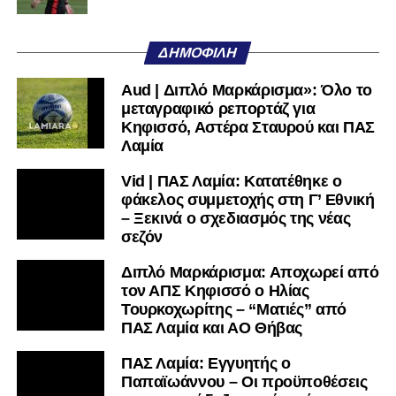
ΑΟ Τρίκαλα:
Στάγκος, Διαμαντής, Ματθαίου Ν.,
Κουφιώτης, Μαργαρίτης Α., Τρούμπουλος, Φράγκος,
ΔΗΜΟΦΙΛΉ
Αλτάνης, Βρέττας, Τσιάκας, Ντότης
Aud | Διπλό Μαρκάρισμα»: Όλο το
ΠΑΣ Λαμία:
Λαζαρίνας, Λαμπίρης, Ορφανός, Κοκκίνης,
μεταγραφικό ρεπορτάζ για
Παπαδάκος, Αντερέμι, Κάτανας, Βασίλας, Σκόνδρας Α.,
Κηφισσό, Αστέρα Σταυρού και ΠΑΣ
Μέτσε, Κακάμης
Λαμία
Vid | ΠΑΣ Λαμία: Κατατέθηκε ο
Ακολουθήστε το
lamiara.gr
στο
Google News
για να
φάκελος συμμετοχής στη Γ’ Εθνική
μαθαίνετε πρώτοι τα κυανόλευκα νέα στην Ελλάδα και τον
– Ξεκινά ο σχεδιασμός της νέας
υπόλοιπο κόσμο. Ακολουθήστε το lamiara.gr στο
σεζόν
Facebook
, στο
Twitter
και στο
Instagram
για να
μαθαίνετε σε χρόνο dt όλα τα νέα.
Διπλό Μαρκάρισμα: Αποχωρεί από
τον ΑΠΣ Κηφισσό ο Ηλίας
Τουρκοχωρίτης – “Ματιές” από
ΠΑΣ Λαμία και ΑΟ Θήβας
ΠΑΣ Λαμία: Εγγυητής ο
Παπαϊωάννου – Οι προϋποθέσεις