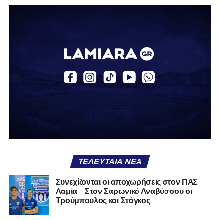
μετά από εκτέλεση κόρνερ, ο Τρούμπουλος βρήκε τη
μπάλα και ο Κουφιώτης με κεφαλιά την έστειλε στα δίχτυα
του Λαζαρίνα για το 1-0.
Το γκολ αυτό άλλαξε τη ροή του αγώνα, δίνοντας
ψυχολογία στη Λαμία που άρχισε να κρατά περισσότερο
την κατοχή. Τα Τρίκαλα προσπάθησαν να αντιδράσουν,
χωρίς όμως να δημιουργούν ουσιαστικές ευκαιρίες,
καθώς η άμυνα των παικτών του Βαγγέλη Στουρνάρα
λειτουργούσε αποτελεσματικά. Μέχρι το τέλος του πρώτου
μέρους, το ενδιαφέρον μεταφέρθηκε κυρίως στην εξέδρα,
με τον αγώνα να μην προσφέρει ιδιαίτερες συγκινήσεις.
Στο 45’ σημειώθηκε ένταση μετά από σκληρό μαρκάρισμα,
με τον διαιτητή να δείχνει κίτρινες κάρτες και στις δύο
ΤΕΛΕΥΤΑΊΑ ΝΈΑ
πλευρές, χωρίς όμως να αλλάξει κάτι στο σκορ.
Συνεχίζονται οι αποχωρήσεις στον ΠΑΣ
Το δεύτερο ημίχρονο ξεκίνησε σε παρόμοιο ρυθμό, ενώ το
Λαμία – Στον Σαρωνικό Αναβύσσου οι
δεύτερο γκολ της Ελασσόνας σε άλλο παιχνίδι μείωσε
Τρούμπουλος και Στάγκος
ακόμη περισσότερο το ενδιαφέρον της αναμέτρησης. Στο