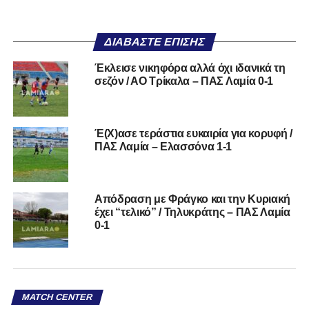
ΔΙΑΒΆΣΤΕ ΕΠΊΣΗΣ
Έκλεισε νικηφόρα αλλά όχι ιδανικά τη
σεζόν / ΑΟ Τρίκαλα – ΠΑΣ Λαμία 0-1
Έ(Χ)ασε τεράστια ευκαιρία για κορυφή /
ΠΑΣ Λαμία – Ελασσόνα 1-1
Απόδραση με Φράγκο και την Κυριακή
έχει “τελικό” / Τηλυκράτης – ΠΑΣ Λαμία
0-1
MATCH CENTER