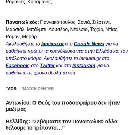
Ρόμανιτς, Καραμάνος
Παναιτωλικός:
Γιαννακόπουλος, Σανιά, Σιέστεντ,
Μαρσιάλ, Μπάλμπι, Λουσέρο, Ντάλσιο, Ταχάρ, Ντίας,
Ρομάν, Μοράρ
Ακολουθήστε το
lamiara.gr
στο
Google News
για να
μαθαίνετε πρώτοι τα κυανόλευκα νέα στην Ελλάδα και τον
υπόλοιπο κόσμο. Ακολουθήστε το lamiara.gr στο
Facebook
, στο
Twitter
και στο
Instagram
για να
μαθαίνετε σε χρόνο dt όλα τα νέα.
TAGS:
MATCH CENTER
Αντωνίου: Ο Θεός του ποδοσφαίρου δεν ήταν
μαζί μας
Bελλίδης: “Σεβόμαστε τον Παναιτωλικό αλλά
θέλουμε το τρίποντο…”