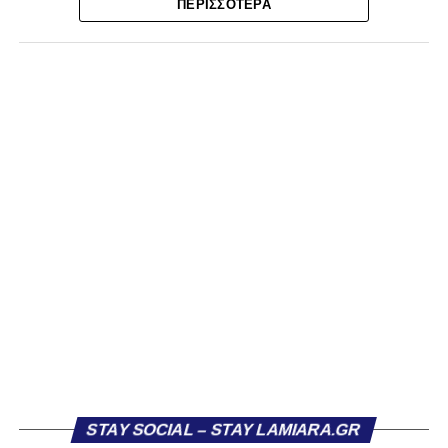
πρωτάθλημα και την πρόκριση στην επόμενη φάση!
ΠΕΡΙΣΣΌΤΕΡΑ
Δεύτερη θέση για τον ΠΑΣ Λαμία σε μία σεζόν που
ξεπέρασε την φετινή έκδοση του εαυτού του!
Τα Τρίκαλα μπήκαν πιο δυναμικά στην αναμέτρηση, χωρίς
όμως να καταφέρουν να απειλήσουν ουσιαστικά τη Λαμία.
Η πρώτη αξιόλογη στιγμή καταγράφηκε στο 13’, όταν ο
Κοκκίνης επιχείρησε απευθείας εκτέλεση φάουλ από
πλάγια θέση, με τη μπάλα να καταλήγει άουτ. Παρόμοια
κατάληξη είχε και η κεφαλιά του Αντερέμι δύο λεπτά
αργότερα, έπειτα από κόρνερ. Γενικά, στα μέσα του
πρώτου ημιχρόνου η ομάδα μας έδειχνε σημάδια
κόπωσης.
Πιθανόν αυτό να συνδεόταν και με το γεγονός ότι η
Ελασσόνα είχε ήδη προηγηθεί απέναντι στον Αστέρα
Σταυρού, κάνοντας το αποτέλεσμα στα Τρίκαλα λιγότερο
κρίσιμο. Παρ’ όλα αυτά, στην πρώτη ουσιαστική της
ευκαιρία, η Λαμία κατάφερε να ανοίξει το σκορ. Στο 26’,
STAY SOCIAL – STAY LAMIARA.GR