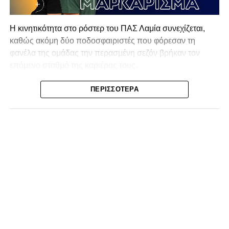
Η κινητικότητα στο ρόστερ του ΠΑΣ Λαμία συνεχίζεται,
καθώς ακόμη δύο ποδοσφαιριστές που φόρεσαν τη
φανέλα της ομάδας την περασμένη σεζόν βρήκαν τον
επόμενο σταθμό της καριέρας τους.
Ο λόγος για τον Βασίλη Τρούμπουλο και τον Χρυσόστομο
ΠΕΡΙΣΣΌΤΕΡΑ
Στάγκο, οι οποίοι θα συνεχίσουν μαζί την ποδοσφαιρική
τους πορεία στον Σαρωνικό Αναβύσσου, με τον σύλλογο
να ανακοινώνει επίσημα την απόκτησή τους.
Ιδιαίτερο ενδιαφέρον παρουσιάζει η περίπτωση του
Βασίλη Τρούμπουλου, ο οποίος βρέθηκε στο στόχαστρο
αρκετών ομάδων το φετινό καλοκαίρι. Ανάμεσα στους
συλλόγους που ενδιαφέρθηκαν έντονα για την απόκτησή
του ήταν η Κόρινθος και ο Ιωνικός, με την ομάδα της
Κορίνθου να εμφανίζεται για μεγάλο χρονικό διάστημα ως
το φαβορί για την υπογραφή του. Ωστόσο, η εξέλιξη ήταν