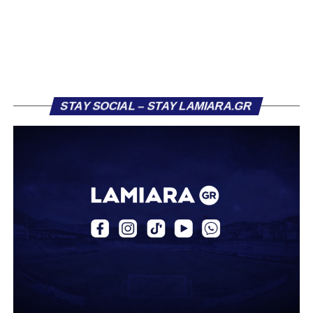
διαφορετική, καθώς ο 23χρονος αμυντικός επέλεξε τελικά
τον Σαρωνικό Αναβύσσου, όπου θα συναντήσει ξανά τον
πρώην συμπαίκτη του στον ΠΑΣ Λαμία, Χρυσόστομο
Στάγκο.
Η ανακοίνωση για τον Βασίλη Τρούμπουλο
STAY SOCIAL – STAY LAMIARA.GR
«Ο Α.Ο. Σαρωνικός Αναβύσσου ανακοινώνει την
απόκτηση του ποδοσφαιριστή Βασίλη Τρούμπουλου.
Ο Βασίλης, ο οποίος είναι 23 χρονών (γεννημένος το
2003), αγωνίζεται ως στόπερ και αμυντικός μέσος και την
περσινή σεζόν πραγματοποίησε γεμάτη χρονιά στη Γ’
Εθνική με τα χρώματα του ΠΑΣ Λαμία.
Στο παρελθόν αγωνίστηκε στην ΑΕΚ Β’, με την οποία
κατέγραψε 10 συμμετοχές στη Super League 2, καθώς
επίσης σε Εθνικό και Ζάκυνθο. Ξεκίνησε την καριέρα του
από τα τμήματα υποδομής του ΠΑΣ Λαμία, φτάνοντας
μέχρι την πρώτη ομάδα, με την οποία πραγματοποίησε