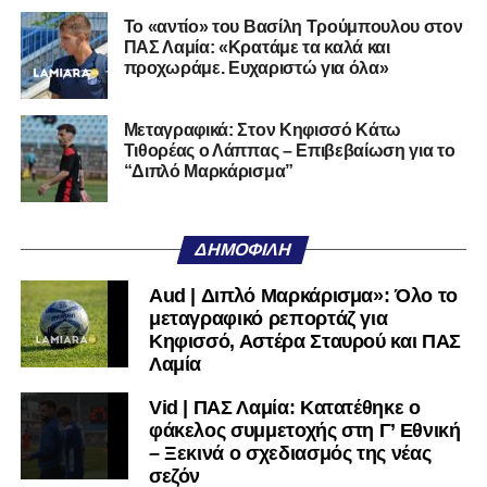
Cilento και Castrovillari, έχοντας ξεκινήσει την
Το «αντίο» του Βασίλη Τρούμπουλου στον
ποδοσφαιρική του διαδρομή από τον Απόλλωνα Σμύρνης.
ΠΑΣ Λαμία: «Κρατάμε τα καλά και
προχωράμε. Ευχαριστώ για όλα»
Τον καλωσορίζουμε στην οικογένεια του Σαρωνικού και
του ευχόμαστε υγεία και επιτυχίες.»
Μεταγραφικά: Στον Κηφισσό Κάτω
Τιθορέας ο Λάππας – Επιβεβαίωση για το
Ακολουθήστε το
lamiara.gr
στο
Google News
για να
“Διπλό Μαρκάρισμα”
μαθαίνετε πρώτοι τα κυανόλευκα νέα στην Ελλάδα και τον
υπόλοιπο κόσμο. Ακολουθήστε το lamiara.gr στο
Facebook
, στο
Twitter
και στο
Instagram
για να
ΔΗΜΟΦΙΛΉ
μαθαίνετε σε χρόνο dt όλα τα νέα.
Aud | Διπλό Μαρκάρισμα»: Όλο το
μεταγραφικό ρεπορτάζ για
Κηφισσό, Αστέρα Σταυρού και ΠΑΣ
Λαμία
Vid | ΠΑΣ Λαμία: Κατατέθηκε ο
φάκελος συμμετοχής στη Γ’ Εθνική
– Ξεκινά ο σχεδιασμός της νέας
σεζόν