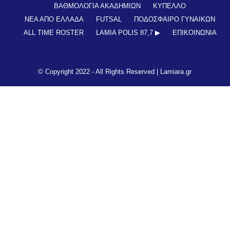
ΒΑΘΜΟΛΟΓΙΑ ΑΚΑΔΗΜΙΩΝ
ΚΥΠΕΛΛΟ
ΝΕΑ ΑΠΟ ΕΛΛΑΔΑ
FUTSAL
ΠΟΔΟΣΦΑΙΡΟ ΓΥΝΑΙΚΩΝ
ALL TIME ROSTER
LAMIA POLIS 87,7 ▶︎
ΕΠΙΚΟΙΝΩΝΊΑ
© Copyright 2022 - All Rights Reserved |
Lamiara.gr