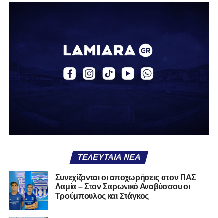
Α.Ο. Αγράφων «Ο Κατσαντώνης»
Αναγέννηση Σχηματαρίου
Απόλλων Ευπαλίου
Αστέρας Σταυρού
Α.Ο. Θήβα
Α.Ο. Καρύστου
ΑΠΣ Κηφισσός
Κιθαιρών
ΠΑΣ Λαμία
Α.Ε. Μαλεσίνας
ΤΕΛΕΥΤΑΊΑ ΝΈΑ
Α.Ο. Νέας Αρτάκης
Συνεχίζονται οι αποχωρήσεις στον ΠΑΣ
Λαμία – Στον Σαρωνικό Αναβύσσου οι
Α.Ε. Προποντίς Χαλκίδας
Τρούμπουλος και Στάγκος
Ταμυναϊκός Αλιβερίου