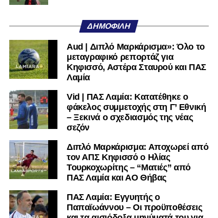
μαθαίνετε πρώτοι τα κυανόλευκα νέα στην Ελλάδα και τον
υπόλοιπο κόσμο. Ακολουθήστε το lamiara.gr στο
ΔΗΜΟΦΙΛΉ
Facebook
, στο
Twitter
και στο
Instagram
για να
μαθαίνετε σε χρόνο dt όλα τα νέα.
Aud | Διπλό Μαρκάρισμα»: Όλο το
μεταγραφικό ρεπορτάζ για
Κηφισσό, Αστέρα Σταυρού και ΠΑΣ
Λαμία
Vid | ΠΑΣ Λαμία: Κατατέθηκε ο
φάκελος συμμετοχής στη Γ’ Εθνική
– Ξεκινά ο σχεδιασμός της νέας
σεζόν
Διπλό Μαρκάρισμα: Αποχωρεί από
τον ΑΠΣ Κηφισσό ο Ηλίας
Τουρκοχωρίτης – “Ματιές” από
ΠΑΣ Λαμία και ΑΟ Θήβας
ΠΑΣ Λαμία: Εγγυητής ο
Παπαϊωάννου – Οι προϋποθέσεις
και τα αισιόδοξα μηνύματά του για