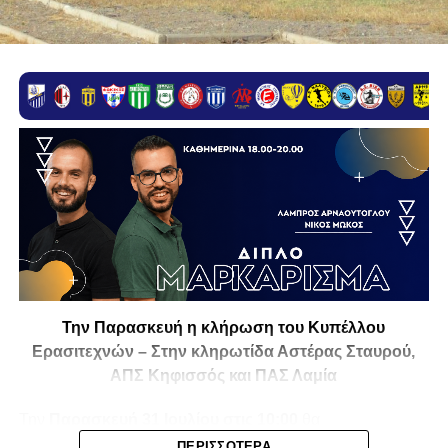
Την Παρασκευή η κλήρωση του Κυπέλλου
Ερασιτεχνών – Στην κληρωτίδα Αστέρας Σταυρού,
ΑΠΣ Κηφισσός και ΠΑΣ Λαμία
Την
Παρασκευή 31 Ιουλίου στις 10:00
θα
πραγματοποιηθεί στο ξενοδοχείο
Athens Marriott
η
ΠΕΡΙΣΣΌΤΕΡΑ