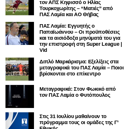
τον ΑΠΣ Κηφισσό ο Ηλίας
Τουρκοχωρίτης – “Ματιές” από
ΠΑΣ Λαμία και ΑΟ Θήβας
ΠΑΣ Λαμία: Εγγυητής ο
Παπαϊωάννου – Οι προϋποθέσεις
και τα αισιόδοξα μηνύματά του για
την επιστροφή στη Super League |
Vid
Διπλό Μαρκάρισμα: Εξελίξεις στα
μεταγραφικά του ΠΑΣ Λαμία – Ποιοι
βρίσκονται στο επίκεντρο
Μεταγραφικά: Στον Φωκικό από
τον ΠΑΣ Λαμία ο Φυτόπουλος
Στις 31 Ιουλίου μαθαίνουν το
πρόγραμμα τους οι ομάδες της Γ’
Εθνικής