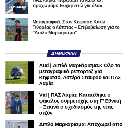
ΠΑΣ Λαμία: «Κρατάμε τα καλά και
προχωράμε. Ευχαριστώ για όλα»
Τον καλωσορίζουμε στην οικογένεια του Σαρωνικού και
του ευχόμαστε υγεία και επιτυχίες.»
Μεταγραφικά: Στον Κηφισσό Κάτω
Τιθορέας ο Λάππας – Επιβεβαίωση για το
Ακολουθήστε το
lamiara.gr
στο
Google News
για να
“Διπλό Μαρκάρισμα”
μαθαίνετε πρώτοι τα κυανόλευκα νέα στην Ελλάδα και τον
υπόλοιπο κόσμο. Ακολουθήστε το lamiara.gr στο
Facebook
, στο
Twitter
και στο
Instagram
για να
ΔΗΜΟΦΙΛΉ
μαθαίνετε σε χρόνο dt όλα τα νέα.
Aud | Διπλό Μαρκάρισμα»: Όλο το
μεταγραφικό ρεπορτάζ για
Κηφισσό, Αστέρα Σταυρού και ΠΑΣ
Λαμία
Vid | ΠΑΣ Λαμία: Κατατέθηκε ο
φάκελος συμμετοχής στη Γ’ Εθνική
– Ξεκινά ο σχεδιασμός της νέας
σεζόν
Διπλό Μαρκάρισμα: Αποχωρεί από