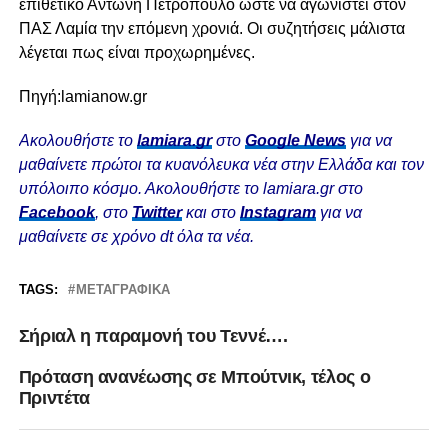
επιθετικό Αντώνη Πετρόπουλο ώστε να αγωνιστεί στον
ΠΑΣ Λαμία την επόμενη χρονιά. Οι συζητήσεις μάλιστα
λέγεται πως είναι προχωρημένες.
Πηγή:lamianow.gr
Ακολουθήστε το
lamiara.gr
στο
Google News
για να
μαθαίνετε πρώτοι τα κυανόλευκα νέα στην Ελλάδα και τον
υπόλοιπο κόσμο. Ακολουθήστε το lamiara.gr στο
Facebook
, στο
Twitter
και στο
Instagram
για να
μαθαίνετε σε χρόνο dt όλα τα νέα.
TAGS:
ΜΕΤΑΓΡΑΦΙΚΆ
Σήριαλ η παραμονή του Τεννέ….
Πρόταση ανανέωσης σε Μπούτνικ, τέλος ο
Πριντέτα