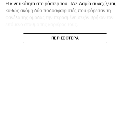
Η κινητικότητα στο ρόστερ του ΠΑΣ Λαμία συνεχίζεται,
καθώς ακόμη δύο ποδοσφαιριστές που φόρεσαν τη
φανέλα της ομάδας την περασμένη σεζόν βρήκαν τον
επόμενο σταθμό της καριέρας τους.
Ο λόγος για τον Βασίλη Τρούμπουλο και τον Χρυσόστομο
ΠΕΡΙΣΣΌΤΕΡΑ
Στάγκο, οι οποίοι θα συνεχίσουν μαζί την ποδοσφαιρική
τους πορεία στον Σαρωνικό Αναβύσσου, με τον σύλλογο
να ανακοινώνει επίσημα την απόκτησή τους.
Ιδιαίτερο ενδιαφέρον παρουσιάζει η περίπτωση του
Βασίλη Τρούμπουλου, ο οποίος βρέθηκε στο στόχαστρο
αρκετών ομάδων το φετινό καλοκαίρι. Ανάμεσα στους
συλλόγους που ενδιαφέρθηκαν έντονα για την απόκτησή
του ήταν η Κόρινθος και ο Ιωνικός, με την ομάδα της
Κορίνθου να εμφανίζεται για μεγάλο χρονικό διάστημα ως
το φαβορί για την υπογραφή του. Ωστόσο, η εξέλιξη ήταν
διαφορετική, καθώς ο 23χρονος αμυντικός επέλεξε τελικά
τον Σαρωνικό Αναβύσσου, όπου θα συναντήσει ξανά τον