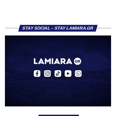
πρώην συμπαίκτη του στον ΠΑΣ Λαμία, Χρυσόστομο
Στάγκο.
Η ανακοίνωση για τον Βασίλη Τρούμπουλο
STAY SOCIAL – STAY LAMIARA.GR
«Ο Α.Ο. Σαρωνικός Αναβύσσου ανακοινώνει την
απόκτηση του ποδοσφαιριστή Βασίλη Τρούμπουλου.
Ο Βασίλης, ο οποίος είναι 23 χρονών (γεννημένος το
2003), αγωνίζεται ως στόπερ και αμυντικός μέσος και την
περσινή σεζόν πραγματοποίησε γεμάτη χρονιά στη Γ’
Εθνική με τα χρώματα του ΠΑΣ Λαμία.
Στο παρελθόν αγωνίστηκε στην ΑΕΚ Β’, με την οποία
κατέγραψε 10 συμμετοχές στη Super League 2, καθώς
επίσης σε Εθνικό και Ζάκυνθο. Ξεκίνησε την καριέρα του
από τα τμήματα υποδομής του ΠΑΣ Λαμία, φτάνοντας
μέχρι την πρώτη ομάδα, με την οποία πραγματοποίησε
συμμετοχή στη Super League απέναντι στον Παναιτωλικό