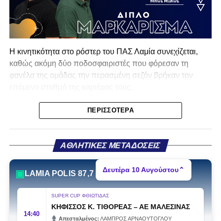
Η κινητικότητα στο ρόστερ του ΠΑΣ Λαμία συνεχίζεται,
καθώς ακόμη δύο ποδοσφαιριστές που φόρεσαν τη
φανέλα της ομάδας την περασμένη σεζόν βρήκαν τον
επόμενο σταθμό της καριέρας τους.
Ο λόγος για τον Βασίλη Τρούμπουλο και τον Χρυσόστομο
ΠΕΡΙΣΣΌΤΕΡΑ
Στάγκο, οι οποίοι θα συνεχίσουν μαζί την ποδοσφαιρική
τους πορεία στον Σαρωνικό Αναβύσσου, με τον σύλλογο
να ανακοινώνει επίσημα την απόκτησή τους.
ΑΘΛΗΤΙΚΕΣ ΜΕΤΑΔΟΣΕΙΣ
Ιδιαίτερο ενδιαφέρον παρουσιάζει η περίπτωση του
Δευτέρα 10 Αυγούστου
⌃
▣
LAMIA POLIS 87,7
Βασίλη Τρούμπουλου, ο οποίος βρέθηκε στο στόχαστρο
αρκετών ομάδων το φετινό καλοκαίρι. Ανάμεσα στους
SUPER CUP ΦΘΙΩΤΙΔΑΣ
συλλόγους που ενδιαφέρθηκαν έντονα για την απόκτησή
ΚΗΦΙΣΣΟΣ Κ. ΤΙΘΟΡΕΑΣ
–
ΑΕ ΜΑΛΕΣΙΝΑΣ
του ήταν η Κόρινθος και ο Ιωνικός, με την ομάδα της
14:40
Απεσταλμένος:
ΛΑΜΠΡΟΣ ΑΡΝΑΟΥΤΟΓΛΟΥ