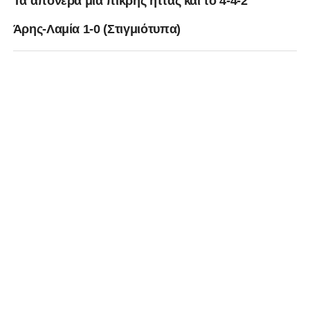
Τα απόνερα μια πικρής ήττας και το 4-4-2
Άρης-Λαμία 1-0 (Στιγμιότυπα)