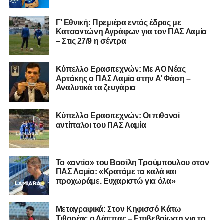
αγωνίστηκε στον Λεβαδειακό, ενώ πέρασε και από ομάδες
της Serie D στην Ιταλία, όπως οι Nocerina, S. Maria
Γ’ Εθνική: Πρεμιέρα εντός έδρας με
Cilento και Castrovillari, έχοντας ξεκινήσει την
Κατσαντώνη Αγράφων για τον ΠΑΣ Λαμία
– Στις 27/9 η σέντρα
ποδοσφαιρική του διαδρομή από τον Απόλλωνα Σμύρνης.
Τον καλωσορίζουμε στην οικογένεια του Σαρωνικού και
Kύπελλο Ερασιτεχνών: Με AO Nέας
του ευχόμαστε υγεία και επιτυχίες.»
Αρτάκης ο ΠΑΣ Λαμία στην Α’ Φάση –
Αναλυτικά τα ζευγάρια
Ακολουθήστε το
lamiara.gr
στο
Google News
για να
μαθαίνετε πρώτοι τα κυανόλευκα νέα στην Ελλάδα και τον
Κύπελλο Ερασιτεχνών: Οι πιθανοί
υπόλοιπο κόσμο. Ακολουθήστε το lamiara.gr στο
αντίπαλοι του ΠΑΣ Λαμία
Facebook
, στο
Twitter
και στο
Instagram
για να
μαθαίνετε σε χρόνο dt όλα τα νέα.
Το «αντίο» του Βασίλη Τρούμπουλου στον
ΠΑΣ Λαμία: «Κρατάμε τα καλά και
προχωράμε. Ευχαριστώ για όλα»
Μεταγραφικά: Στον Κηφισσό Κάτω
Τιθορέας ο Λάππας – Επιβεβαίωση για το