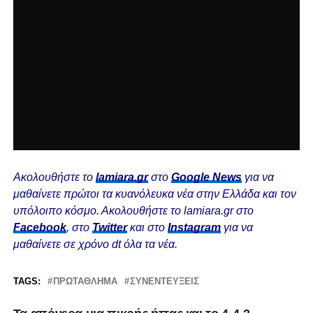
Ακολουθήστε το
lamiara.gr
στο
Google News
για να
μαθαίνετε πρώτοι τα κυανόλευκα νέα στην Ελλάδα και τον
υπόλοιπο κόσμο. Ακολουθήστε το lamiara.gr στο
Facebook
, στο
Twitter
και στο
Instagram
για να
μαθαίνετε σε χρόνο dt όλα τα νέα.
TAGS:
ΠΡΩΤΆΘΛΗΜΑ
ΣΥΝΕΝΤΕΎΞΕΙΣ