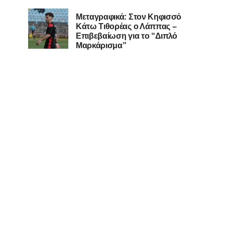
Μεταγραφικά: Στον Κηφισσό
Κάτω Τιθορέας ο Λάππας –
Επιβεβαίωση για το “Διπλό
Μαρκάρισμα”