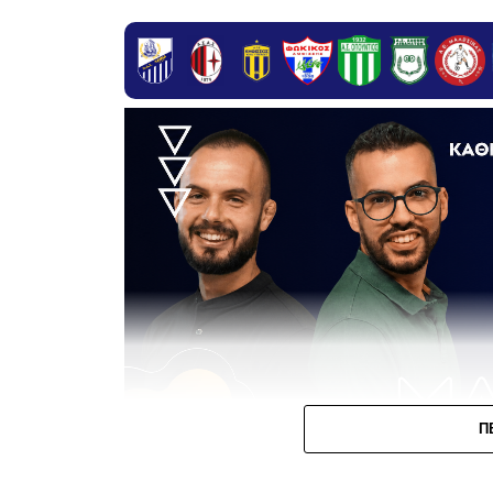
Π
Στη
Γ’ Εθνική
, οι ισορροπίες είναι απλές. 