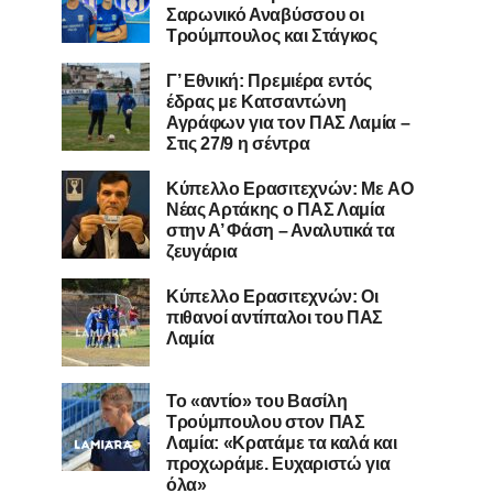
Σαρωνικό Αναβύσσου οι
Τρούμπουλος και Στάγκος
Γ’ Εθνική: Πρεμιέρα εντός
έδρας με Κατσαντώνη
Αγράφων για τον ΠΑΣ Λαμία –
Στις 27/9 η σέντρα
Kύπελλο Ερασιτεχνών: Με AO
Nέας Αρτάκης ο ΠΑΣ Λαμία
στην Α’ Φάση – Αναλυτικά τα
ζευγάρια
Κύπελλο Ερασιτεχνών: Οι
πιθανοί αντίπαλοι του ΠΑΣ
Λαμία
Το «αντίο» του Βασίλη
Τρούμπουλου στον ΠΑΣ
Λαμία: «Κρατάμε τα καλά και
προχωράμε. Ευχαριστώ για
όλα»