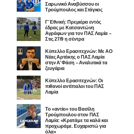
Σαρωνικό Αναβύσσου οι
Τρούμπουλος και Στάγκος
Γ’ Εθνική: Πρεμιέρα εντός
έδρας με Κατσαντώνη
Αγράφων για τον ΠΑΣ Λαμία –
Στις 27/9 η σέντρα
Kύπελλο Ερασιτεχνών: Με AO
Nέας Αρτάκης ο ΠΑΣ Λαμία
στην Α’ Φάση – Αναλυτικά τα
ζευγάρια
Κύπελλο Ερασιτεχνών: Οι
πιθανοί αντίπαλοι του ΠΑΣ
Λαμία
Το «αντίο» του Βασίλη
Τρούμπουλου στον ΠΑΣ
Λαμία: «Κρατάμε τα καλά και
προχωράμε. Ευχαριστώ για
όλα»