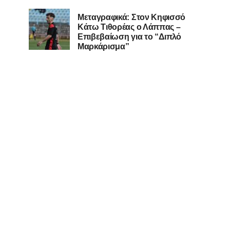
Μεταγραφικά: Στον Κηφισσό
Κάτω Τιθορέας ο Λάππας –
Επιβεβαίωση για το “Διπλό
Μαρκάρισμα”