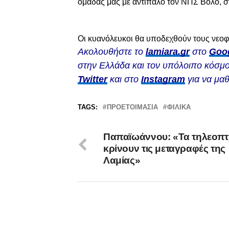
ομάδας μας με αντίπαλο τον ΝΠΣ Βόλο, στη
Οι κυανόλευκοι θα υποδεχθούν τους νεοφ
Ακολουθήστε το
lamiara.gr
στο
Goo
στην Ελλάδα και τον υπόλοιπο κόσμο
Twitter
και στο
Instagram
για να μαθ
TAGS:
ΠΡΟΕΤΟΙΜΑΣΊΑ
ΦΙΛΙΚΆ
Παπαϊωάννου: «Τα τηλεοπτ
κρίνουν τις μεταγραφές της
Λαμίας»