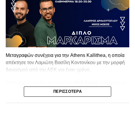
Μεταγραφών συνέχεια για την Athens Kallithea, η οποία
απέκτησε τον Λαμιώτη Βασίλη Κοντονίκου με την μορφή
δανεισμού από την ΑΕΚ για έναν χρόνο.
Ο 20χρονος πρώην εξτρεμ του
ΠΑΣ Λαμία,
την περσινή
σεζόν στην Superbet League 2 είχε απολογισμό 20
ΠΕΡΙΣΣΌΤΕΡΑ
συμμετοχές, δύο γκολ και ισάριθμες ασίστ με τον ΠΑΣ
Γιάννινα. Στο παρελθόν έχει αγωνιστεί σε Λαμία (10
συμμετοχές, ένα γκολ) και ΑΕΚ Β (12 συμμετοχές, τρία
γκολ και δύο ασίστ).
Η ανακοίνωση της ΠΑΕ: