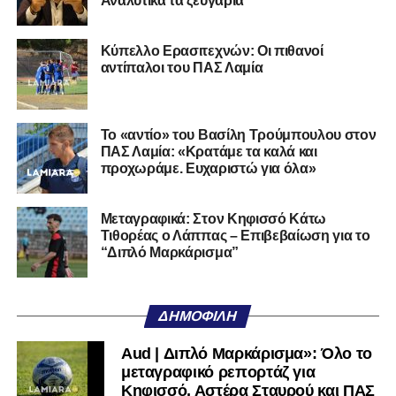
Αναλυτικά τα ζευγάρια
Κύπελλο Ερασιτεχνών: Οι πιθανοί
αντίπαλοι του ΠΑΣ Λαμία
Το «αντίο» του Βασίλη Τρούμπουλου στον
ΠΑΣ Λαμία: «Κρατάμε τα καλά και
προχωράμε. Ευχαριστώ για όλα»
Μεταγραφικά: Στον Κηφισσό Κάτω
Τιθορέας ο Λάππας – Επιβεβαίωση για το
“Διπλό Μαρκάρισμα”
ΔΗΜΟΦΙΛΉ
Aud | Διπλό Μαρκάρισμα»: Όλο το
μεταγραφικό ρεπορτάζ για
Κηφισσό, Αστέρα Σταυρού και ΠΑΣ