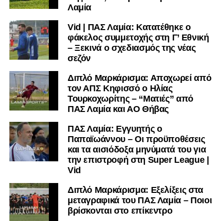
Λαμία
Vid | ΠΑΣ Λαμία: Κατατέθηκε ο
φάκελος συμμετοχής στη Γ’ Εθνική
– Ξεκινά ο σχεδιασμός της νέας
σεζόν
Διπλό Μαρκάρισμα: Αποχωρεί από
τον ΑΠΣ Κηφισσό ο Ηλίας
Τουρκοχωρίτης – “Ματιές” από
ΠΑΣ Λαμία και ΑΟ Θήβας
ΠΑΣ Λαμία: Εγγυητής ο
Παπαϊωάννου – Οι προϋποθέσεις
και τα αισιόδοξα μηνύματά του για
την επιστροφή στη Super League |
Vid
Διπλό Μαρκάρισμα: Εξελίξεις στα
μεταγραφικά του ΠΑΣ Λαμία – Ποιοι
βρίσκονται στο επίκεντρο