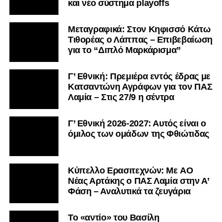
και νέο σύστημα playoffs
Μεταγραφικά: Στον Κηφισσό Κάτω
Τιθορέας ο Λάππας – Επιβεβαίωση
για το “Διπλό Μαρκάρισμα”
Γ’ Εθνική: Πρεμιέρα εντός έδρας με
Κατσαντώνη Αγράφων για τον ΠΑΣ
Λαμία – Στις 27/9 η σέντρα
Γ’ Εθνική 2026-2027: Αυτός είναι ο
όμιλος των ομάδων της Φθιώτιδας
Kύπελλο Ερασιτεχνών: Με AO
Nέας Αρτάκης ο ΠΑΣ Λαμία στην Α’
Φάση – Αναλυτικά τα ζευγάρια
Το «αντίο» του Βασίλη