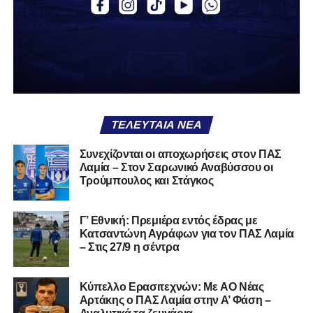
συμμετοχές και δύο γκολ.
Καλωσήρθες, Βασίλη».
Ακολουθήστε το
lamiara.gr
στο
Google News
για να
μαθαίνετε πρώτοι τα κυανόλευκα νέα στην Ελλάδα και τον
υπόλοιπο κόσμο. Ακολουθήστε το lamiara.gr στο
Facebook
, στο
Twitter
και στο
Instagram
για να
ΤΕΛΕΥΤΑΊΑ ΝΈΑ
μαθαίνετε σε χρόνο dt όλα τα νέα.
Συνεχίζονται οι αποχωρήσεις στον ΠΑΣ
Λαμία – Στον Σαρωνικό Αναβύσσου οι
Τρούμπουλος και Στάγκος
Γ’ Εθνική: Πρεμιέρα εντός έδρας με
Κατσαντώνη Αγράφων για τον ΠΑΣ Λαμία
– Στις 27/9 η σέντρα
Kύπελλο Ερασιτεχνών: Με AO Nέας
Αρτάκης ο ΠΑΣ Λαμία στην Α’ Φάση –