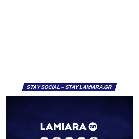
«Η Athens Kallithea FC ανακοινώνει την απόκτηση του
εξτρέμ Βασίλη Κοντονίκου, 20 ετών, με τη μορφή
δανεισμού από την ΑΕΚ.
Γεννημένος στη Λαμία, ο Κοντονίκος αναδείχθηκε από την
ακαδημία του ΠΑΣ Λαμία και πραγματοποίησε το
ντεμπούτο του με την πρώτη ομάδα τη σεζόν 2023/24.
Στους τελευταίους τρεις μήνες της αγωνιστικής περιόδου
κατέγραψε οκτώ συμμετοχές, πετυχαίνοντας ένα γκολ,
επίδοση που του χάρισε τη μεταγραφή του στην ΑΕΚ τον
Ιούλιο 2024.
STAY SOCIAL – STAY LAMIARA.GR
Στην πρώτη του σεζόν στην ΑΕΚ, σημείωσε τρία γκολ
και μοίρασε δύο ασίστ σε 12 συμμετοχές με την ΑΕΚ Β.
Την περασμένη αγωνιστική περίοδο αγωνίστηκε ως
δανεικός στον ΠΑΣ Γιάννινα, όπου απέκτησε πολύτιμες
εμπειρίες, καταγράφοντας δύο γκολ και δύο ασίστ σε
20 αγώνες. Σε διεθνές επίπεδο, ο Κοντονίκος φόρεσε τη
φανέλα της Εθνικής Ελλάδας Κ19, μετρώντας 10