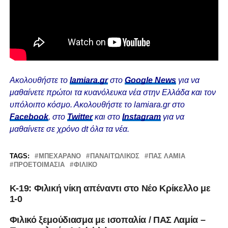
Ακολουθήστε το
lamiara.gr
στο
Google News
για να
μαθαίνετε πρώτοι τα κυανόλευκα νέα στην Ελλάδα και τον
υπόλοιπο κόσμο. Ακολουθήστε το lamiara.gr στο
Facebook
, στο
Twitter
και στο
Instagram
για να
μαθαίνετε σε χρόνο dt όλα τα νέα.
TAGS:
ΜΠΕΧΑΡΆΝΟ
ΠΑΝΑΙΤΩΛΙΚΌΣ
ΠΑΣ ΛΑΜΙΑ
ΠΡΟΕΤΟΙΜΑΣΊΑ
ΦΙΛΙΚΟ
K-19: Φιλική νίκη απέναντι στο Νέο Κρίκελλο με
1-0
Φιλικό ξεμούδιασμα με ισοπαλία / ΠΑΣ Λαμία –