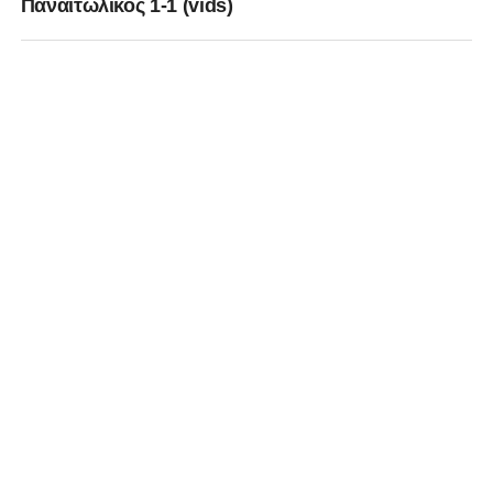
Παναιτωλικός 1-1 (vids)