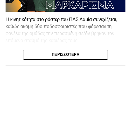
Η κινητικότητα στο ρόστερ του ΠΑΣ Λαμία συνεχίζεται,
καθώς ακόμη δύο ποδοσφαιριστές που φόρεσαν τη
φανέλα της ομάδας την περασμένη σεζόν βρήκαν τον
επόμενο σταθμό της καριέρας τους.
Ο λόγος για τον Βασίλη Τρούμπουλο και τον Χρυσόστομο
ΠΕΡΙΣΣΌΤΕΡΑ
Στάγκο, οι οποίοι θα συνεχίσουν μαζί την ποδοσφαιρική
τους πορεία στον Σαρωνικό Αναβύσσου, με τον σύλλογο
να ανακοινώνει επίσημα την απόκτησή τους.
Ιδιαίτερο ενδιαφέρον παρουσιάζει η περίπτωση του
Βασίλη Τρούμπουλου, ο οποίος βρέθηκε στο στόχαστρο
αρκετών ομάδων το φετινό καλοκαίρι. Ανάμεσα στους
συλλόγους που ενδιαφέρθηκαν έντονα για την απόκτησή
του ήταν η Κόρινθος και ο Ιωνικός, με την ομάδα της
Κορίνθου να εμφανίζεται για μεγάλο χρονικό διάστημα ως
το φαβορί για την υπογραφή του. Ωστόσο, η εξέλιξη ήταν