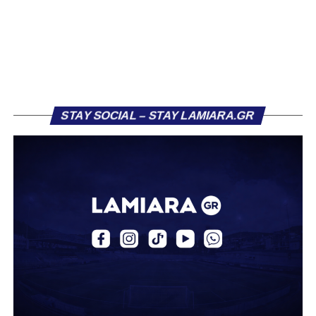
διαφορετική, καθώς ο 23χρονος αμυντικός επέλεξε τελικά
τον Σαρωνικό Αναβύσσου, όπου θα συναντήσει ξανά τον
πρώην συμπαίκτη του στον ΠΑΣ Λαμία, Χρυσόστομο
Στάγκο.
Η ανακοίνωση για τον Βασίλη Τρούμπουλο
STAY SOCIAL – STAY LAMIARA.GR
«Ο Α.Ο. Σαρωνικός Αναβύσσου ανακοινώνει την
απόκτηση του ποδοσφαιριστή Βασίλη Τρούμπουλου.
Ο Βασίλης, ο οποίος είναι 23 χρονών (γεννημένος το
2003), αγωνίζεται ως στόπερ και αμυντικός μέσος και την
περσινή σεζόν πραγματοποίησε γεμάτη χρονιά στη Γ’
Εθνική με τα χρώματα του ΠΑΣ Λαμία.
Στο παρελθόν αγωνίστηκε στην ΑΕΚ Β’, με την οποία
κατέγραψε 10 συμμετοχές στη Super League 2, καθώς
επίσης σε Εθνικό και Ζάκυνθο. Ξεκίνησε την καριέρα του
από τα τμήματα υποδομής του ΠΑΣ Λαμία, φτάνοντας