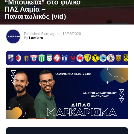
“Μπουκέτα” στο φιλικό
ΠΑΣ Λαμία –
Παναιτωλικός (vid)
Published
6 έτη ago
on
19/08/2020
By
Lamiara