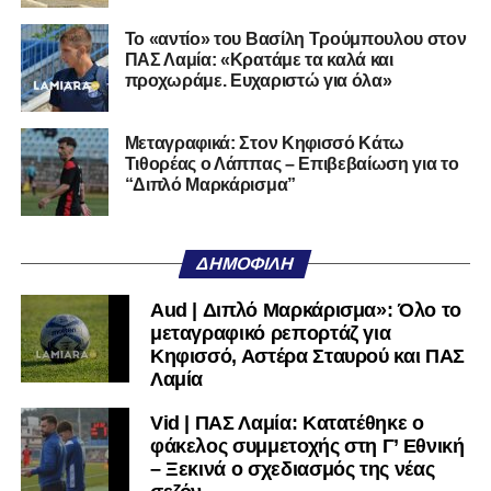
Cilento και Castrovillari, έχοντας ξεκινήσει την
Το «αντίο» του Βασίλη Τρούμπουλου στον
ποδοσφαιρική του διαδρομή από τον Απόλλωνα Σμύρνης.
ΠΑΣ Λαμία: «Κρατάμε τα καλά και
προχωράμε. Ευχαριστώ για όλα»
Τον καλωσορίζουμε στην οικογένεια του Σαρωνικού και
του ευχόμαστε υγεία και επιτυχίες.»
Μεταγραφικά: Στον Κηφισσό Κάτω
Τιθορέας ο Λάππας – Επιβεβαίωση για το
Ακολουθήστε το
lamiara.gr
στο
Google News
για να
“Διπλό Μαρκάρισμα”
μαθαίνετε πρώτοι τα κυανόλευκα νέα στην Ελλάδα και τον
υπόλοιπο κόσμο. Ακολουθήστε το lamiara.gr στο
Facebook
, στο
Twitter
και στο
Instagram
για να
ΔΗΜΟΦΙΛΉ
μαθαίνετε σε χρόνο dt όλα τα νέα.
Aud | Διπλό Μαρκάρισμα»: Όλο το
μεταγραφικό ρεπορτάζ για
Κηφισσό, Αστέρα Σταυρού και ΠΑΣ
Λαμία
Vid | ΠΑΣ Λαμία: Κατατέθηκε ο
φάκελος συμμετοχής στη Γ’ Εθνική
– Ξεκινά ο σχεδιασμός της νέας