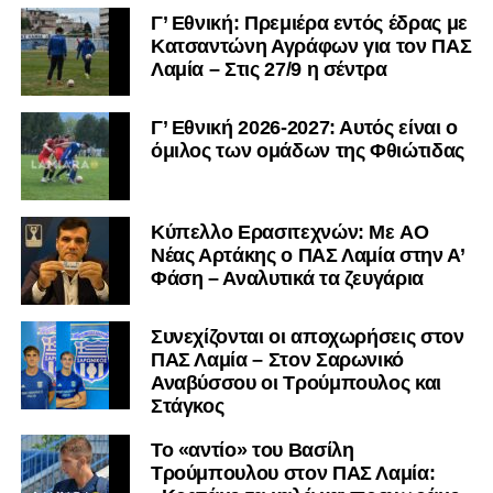
Γ’ Εθνική: Πρεμιέρα εντός έδρας με
εκφράζοντας την κρυφή του επιθυμία κάποια στιγμή να
Κατσαντώνη Αγράφων για τον ΠΑΣ
επιστρέψει στον σύλλογο.
Λαμία – Στις 27/9 η σέντρα
Ποιος ξέρει. Ίσως αυτό το ταξίδι να αποτελέσει το
εφαλτήριο!
Γ’ Εθνική 2026-2027: Αυτός είναι ο
όμιλος των ομάδων της Φθιώτιδας
Καλώς να ορίσεις ξανά στη Λαμία, Αγκουστίν!
Οι παλιές αγάπες δεν ξεχνιούνται ποτέ….
Kύπελλο Ερασιτεχνών: Με AO
Nέας Αρτάκης ο ΠΑΣ Λαμία στην Α’
Ακολουθήστε το
lamiara.gr
στο
Google News
για να
Φάση – Αναλυτικά τα ζευγάρια
μαθαίνετε πρώτοι τα κυανόλευκα νέα στην Ελλάδα και τον
υπόλοιπο κόσμο. Ακολουθήστε το lamiara.gr στο
Συνεχίζονται οι αποχωρήσεις στον
Facebook
, στο
Twitter
και στο
Instagram
για να
ΠΑΣ Λαμία – Στον Σαρωνικό
μαθαίνετε σε χρόνο dt όλα τα νέα.
Αναβύσσου οι Τρούμπουλος και
Στάγκος
Το «αντίο» του Βασίλη
Τρούμπουλου στον ΠΑΣ Λαμία: