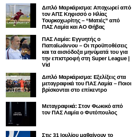
Διπλό Μαρκάρισμα: Αποχωρεί από
Αντιθέτως, παρακολουθούσε διαχρονικά την πορεία της
τον ΑΠΣ Κηφισσό ο Ηλίας
ομάδας και διατηρούσε το ενδιαφέρον του για όσα
Τουρκοχωρίτης – “Ματιές” από
συνέβαιναν στην πόλη και τον σύλλογο.
ΠΑΣ Λαμία και ΑΟ Θήβας
Άλλωστε, είχαμε την ευκαιρία να επικοινωνήσουμε μαζί
ΠΑΣ Λαμία: Εγγυητής ο
Παπαϊωάννου – Οι προϋποθέσεις
του απευθείας από την Αργεντινή, σε μια ιδιαίτερα
και τα αισιόδοξα μηνύματά του για
συγκινητική συνομιλία με εικόνα και ήχο μέσω του Τρίο
την επιστροφή στη Super League |
Μπελκάντο, όπου μοιράστηκε τις αναμνήσεις και τα
Vid
συναισθήματά του για τη Λαμία.
Διπλό Μαρκάρισμα: Εξελίξεις στα
Σήμερα, σχεδόν 20 χρόνια μετά το πέρασμά του από τα
μεταγραφικά του ΠΑΣ Λαμία – Ποιοι
γαλανόλευκα, ο Αγκουστίν Πιτσιόλο επιστρέφει στην
βρίσκονται στο επίκεντρο
Ελλάδα.
Μεταγραφικά: Στον Φωκικό από
Αυτή τη φορά όχι για επαγγελματικούς λόγους, αλλά με
τον ΠΑΣ Λαμία ο Φυτόπουλος
αφορμή ένα προσωπικό ταξίδι που τον φέρνει ξανά κοντά
σε έναν τόπο που τον σημάδεψε.
Στις 31 Ιουλίου μαθαίνουν το