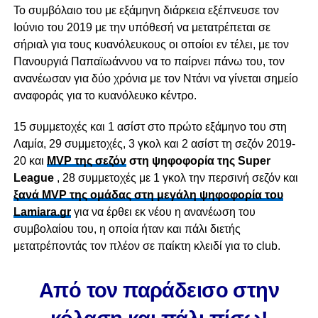
Το συμβόλαιο του με εξάμηνη διάρκεια εξέπνευσε τον
Ιούνιο του 2019 με την υπόθεσή να μετατρέπεται σε
σήριαλ για τους κυανόλευκους οι οποίοι εν τέλει, με τον
Πανουργιά Παπαϊωάννου να το παίρνει πάνω του, τον
ανανέωσαν για δύο χρόνια με τον Ντάνι να γίνεται σημείο
αναφοράς για το κυανόλευκο κέντρο.
15 συμμετοχές και 1 ασίστ στο πρώτο εξάμηνο του στη
Λαμία, 29 συμμετοχές, 3 γκολ και 2 ασίστ τη σεζόν 2019-
20 και
MVP της σεζόν
στη ψηφοφορία της Super
League
, 28 συμμετοχές με 1 γκολ την περσινή σεζόν και
ξανά MVP της ομάδας στη μεγάλη ψηφοφορία του
Lamiara.gr
για να έρθει εκ νέου η ανανέωση του
συμβολαίου του, η οποία ήταν και πάλι διετής
μετατρέποντάς τον πλέον σε παίκτη κλειδί για το club.
Από τον παράδεισο στην